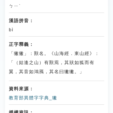
ㄅㄧˋ
漢語拼音：
bì
正字釋義：
「獙獙」：獸名。《山海經．東山經》：
「（姑逢之山）有獸焉，其狀如狐而有
翼，其音如鴻鴈，其名曰獙獙。」
資料來源：
教育部異體字字典_獙
授權資訊：