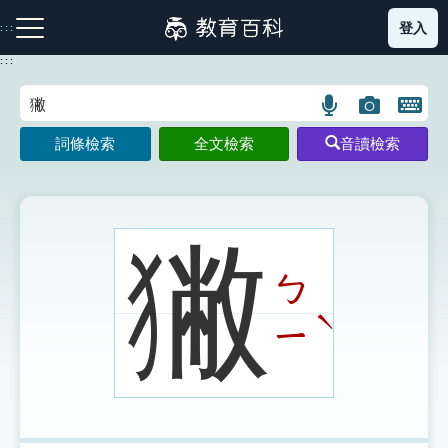
跳
登入
:::
到
主
:::
要
內
語
圖
開
容
注音索引圖示
筆畫索引圖示
部首索引表圖示
言
片
啟
詞條檢索
全文檢索
音讀檢索
搜
搜
鍵
尋
尋
盤
圖
圖
圖
示
示
示
獙
ㄅ
網站導覽
ˋ
ㄧ
生字詞彙表
成語故事