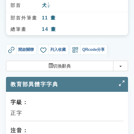
索引選單
ㄑㄩㄢˇ
部首
犬
知識索引
部首外筆畫
11
畫
單字索引
總筆畫
14
畫
生命大百科索引
開啟關聯
列入收藏
QRcode分享
遊戲專區
切換
切換辭典
教學應用
教育部異體字字典
貓頭鷹博士
字級：
正字
注音：