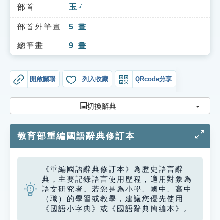
索引選單
部首
玉
ㄩˋ
知識索引
部首外筆畫
5
畫
單字索引
總筆畫
9
畫
生命大百科索引
開啟關聯
列入收藏
QRcode分享
遊戲專區
切換
切換辭典
教學應用
教育部重編國語辭典修訂本
貓頭鷹博士
《重編國語辭典修訂本》為歷史語言辭
典，主要記錄語言使用歷程，適用對象為
語文研究者。若您是為小學、國中、高中
（職）的學習或教學，建議您優先使用
《國語小字典》或《國語辭典簡編本》。