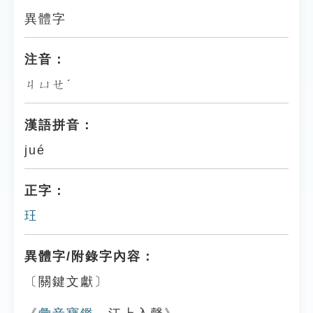
異體字
注音：
ㄐㄩㄝˊ
漢語拼音：
jué
正字：
玨
異體字/附錄字內容：
〔關鍵文獻〕