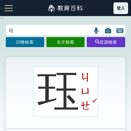
跳
登入
:::
到
主
:::
要
內
語
圖
開
容
注音索引圖示
筆畫索引圖示
部首索引表圖示
言
片
啟
詞條檢索
全文檢索
音讀檢索
搜
搜
鍵
尋
尋
盤
圖
圖
圖
示
示
示
珏
ㄐ
ㄩ
網站導覽
ˊ
ㄝ
生字詞彙表
成語故事