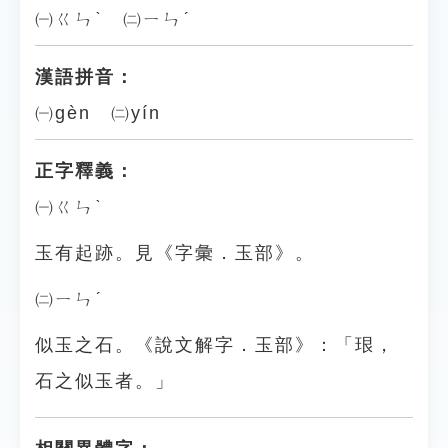
㈠ㄍㄣˋ ㈡ㄧㄣˊ
漢語拼音：
㈠gèn ㈡yín
正字釋義：
㈠ㄍㄣˋ
玉有起跡。見《字彙．玉部》。
㈡ㄧㄣˊ
似玉之石。《說文解字．玉部》：「珢，
石之似玉者。」