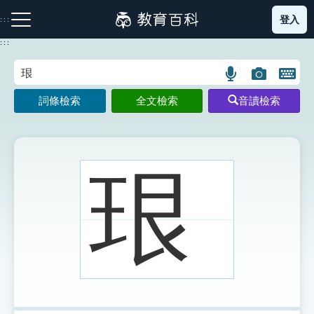
跳
登入
:::
到
主
:::
要
內
語
圖
開
容
注音索引圖示
筆畫索引圖示
部首索引表圖示
言
片
啟
詞條檢索
全文檢索
音讀檢索
搜
搜
鍵
尋
尋
盤
圖
圖
圖
示
示
示
珢
網站導覽
生字詞彙表
成語故事