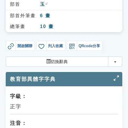
索引選單
部首
玉
ㄩˋ
知識索引
部首外筆畫
6
畫
單字索引
總筆畫
10
畫
生命大百科索引
開啟關聯
列入收藏
QRcode分享
遊戲專區
切換
切換辭典
教學應用
教育部異體字字典
貓頭鷹博士
字級：
正字
注音：