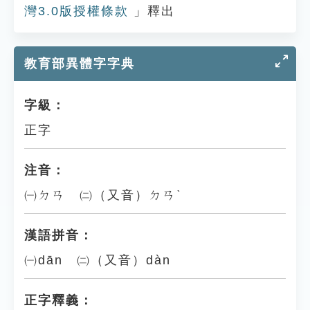
灣3.0版授權條款
」釋出
教育部異體字字典
字級：
正字
注音：
㈠ㄉㄢ ㈡（又音）ㄉㄢˋ
漢語拼音：
㈠dān ㈡（又音）dàn
正字釋義：