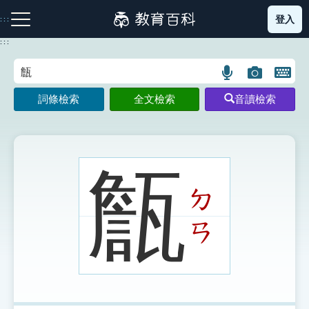
跳
登入
:::
到
主
:::
要
內
語
圖
開
容
注音索引圖示
筆畫索引圖示
部首索引表圖示
言
片
啟
詞條檢索
全文檢索
音讀檢索
搜
搜
鍵
尋
尋
盤
圖
圖
圖
示
示
示
甔
ㄉ
網站導覽
ㄢ
生字詞彙表
成語故事