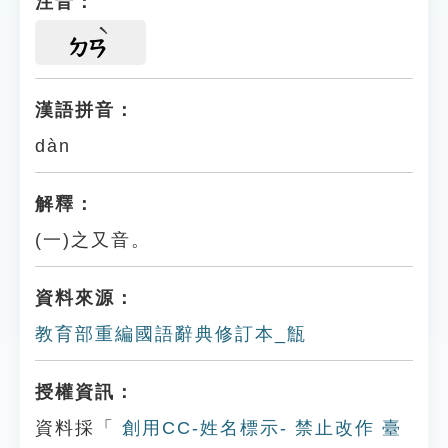
注音：
ㄉㄢ
漢語拼音：
dàn
解釋：
(一)之又音。
資料來源：
教育部重編國語辭典修訂本_甔
授權資訊：
資料採「
創用CC-姓名標示- 禁止改作 臺