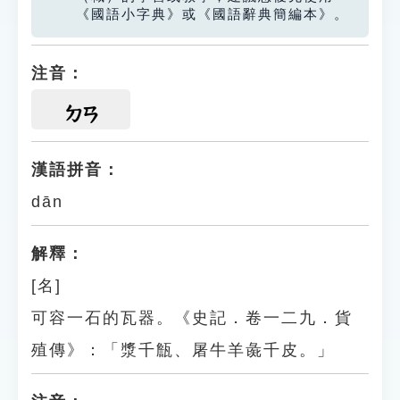
《國語小字典》或《國語辭典簡編本》。
注音：
ㄉㄢ
漢語拼音：
dān
解釋：
[名]
可容一石的瓦器。《史記．卷一二九．貨
殖傳》：「漿千甔、屠牛羊彘千皮。」