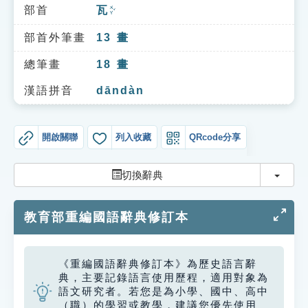
索引選單
部首
瓦
ㄨㄚˇ
知識索引
部首外筆畫
13
畫
單字索引
總筆畫
18
畫
生命大百科索引
漢語拼音
dāndàn
遊戲專區
開啟關聯
列入收藏
QRcode分享
教學應用
切換
切換辭典
貓頭鷹博士
教育部重編國語辭典修訂本
《重編國語辭典修訂本》為歷史語言辭
典，主要記錄語言使用歷程，適用對象為
語文研究者。若您是為小學、國中、高中
（職）的學習或教學，建議您優先使用