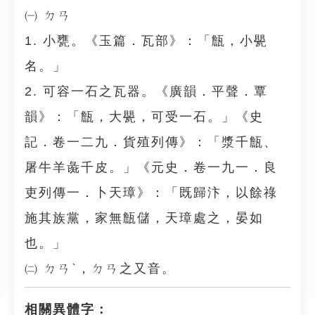
㈠ ㄉㄢ
1. 小甕。《玉篇．瓦部》：「甔，小甖
名。」
2. 可容一石之瓦器。《廣韻．平聲．覃
韻》：「甔，大甖，可受一石。」《史
記．卷一二九．貨殖列傳》：「漿千甔、
屠牛羊彘千皮。」《元史．卷一九一．良
吏列傳一．卜天璋》：「既歸汴，以餘祿
施其族黨，家無甔儲，天璋處之，晏如
也。」
㈡ ㄉㄢˋ，ㄉㄢ之又音。
相關異體字：