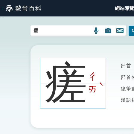
跳
網站導覽
:::
到
主
:::
要
內
語
圖
開
容
言
片
啟
搜
搜
鍵
尋
尋
盤
圖
圖
圖
瘥
部首
示
示
示
ㄔ
部首
ˋ
ㄞ
總筆
漢語