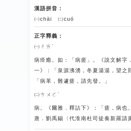
漢語拼音：
㈠chài ㈡cuó
正字釋義：
㈠ㄔㄞˋ
病痊癒。如：「病瘥」。《說文解字
一》：「泉源沸湧，冬夏湯湯，望之
「病革，難遽瘥，請先發。」
㈡ㄘㄨㄛˊ
病。《爾雅．釋詁下》：「瘥，病也
唐．劉禹錫〈代淮南杜司徒奏新羅請