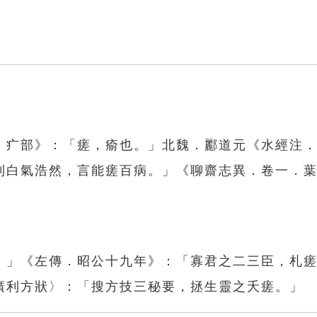
．疒部》：「瘥，瘉也。」北魏．酈道元《水經注
則白氣浩然，言能瘥百病。」《聊齋志異．卷一．
。」《左傳．昭公十九年》：「寡君之二三臣，札
廣利方狀〉：「搜方技三秘要，拯生靈之夭瘥。」