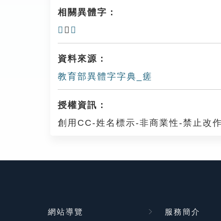
相關異體字：
𤻸
、
𣩈
資料來源：
教育部異體字字典_瘥
授權資訊：
創用CC-姓名標示-非商業性-禁止改作
網站導覽
服務簡介