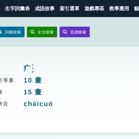
生字詞彙表
成語故事
索引選單
遊戲專區
教學應用
貓
詞條檢索
全文檢索
音讀檢索
ㄔㄨㄤˊ
疒
10
畫
外筆畫
15
畫
畫
chàicuó
拼音