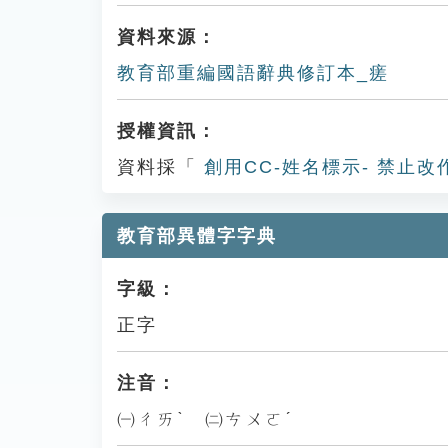
資料來源：
教育部重編國語辭典修訂本_瘥
授權資訊：
資料採「
創用CC-姓名標示- 禁止改
教育部異體字字典
字級：
正字
注音：
㈠ㄔㄞˋ ㈡ㄘㄨㄛˊ