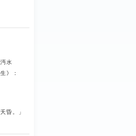
．沔水
葉生》：
瘥夭昏。」