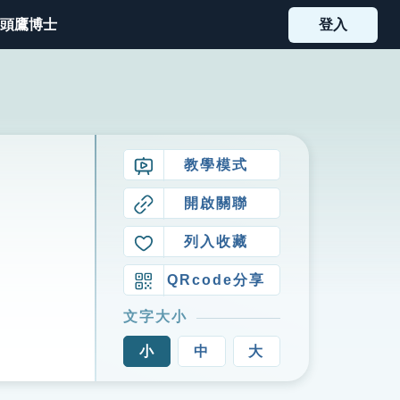
頭鷹博士
登入
教學模式
開啟關聯
列入收藏
QRcode分享
文字大小
小
中
大