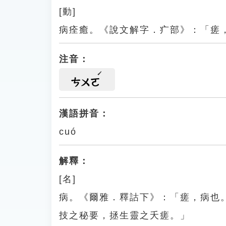
[動]
病痊癒。《說文解字．疒部》：「瘥
注音：
ㄘㄨㄛ
漢語拼音：
cuó
解釋：
[名]
病。《爾雅．釋詁下》：「瘥，病也
技之秘要，拯生靈之夭瘥。」