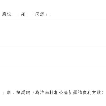
，癒也。」如：「病瘥」。
。」唐．劉禹錫〈為淮南杜相公論新羅請廣利方狀