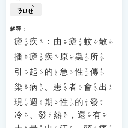
ㄋㄩㄝ
解釋：
瘧
疾
：
由
瘧
蚊
散
ㄋㄩㄝˋ
ㄋㄩㄝˋ
ㄐㄧˊ
ㄧㄡˊ
ㄨㄣˊ
ㄙㄢˋ
播
瘧
疾
原
蟲
所
ㄋㄩㄝˋ
ㄔㄨㄥˊ
ㄙㄨㄛˇ
ㄅㄛˋ
ㄐㄧˊ
ㄩㄢˊ
引
起
的
急
性
傳
ㄒㄧㄥˋ
ㄔㄨㄢˊ
˙ㄉㄜ
ㄧㄣˇ
ㄑㄧˇ
ㄐㄧˊ
染
病
。
患
者
會
出
ㄅㄧㄥˋ
ㄏㄨㄢˋ
ㄏㄨㄟˋ
ㄖㄢˇ
ㄓㄜˇ
ㄔㄨ
現
週
期
性
的
發
ㄒㄧㄢˋ
ㄒㄧㄥˋ
˙ㄉㄜ
ㄑㄧˊ
ㄓㄡ
ㄈㄚ
冷
、
發
熱
，
還
有
ㄌㄥˇ
ㄖㄜˋ
ㄏㄞˊ
ㄧㄡˇ
ㄈㄚ