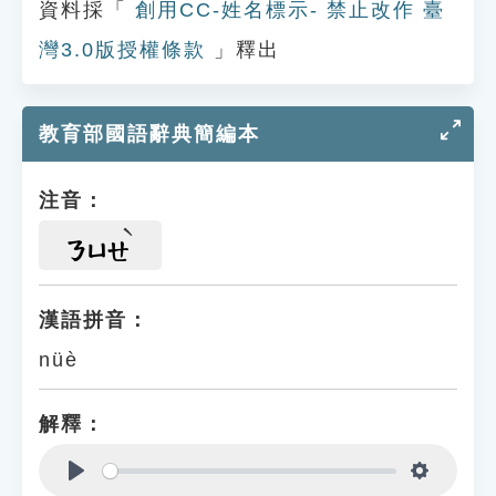
資料採「
創用CC-姓名標示- 禁止改作 臺
灣3.0版授權條款
」釋出
教育部國語辭典簡編本
注音：
ㄋㄩㄝ
漢語拼音：
nüè
解釋：