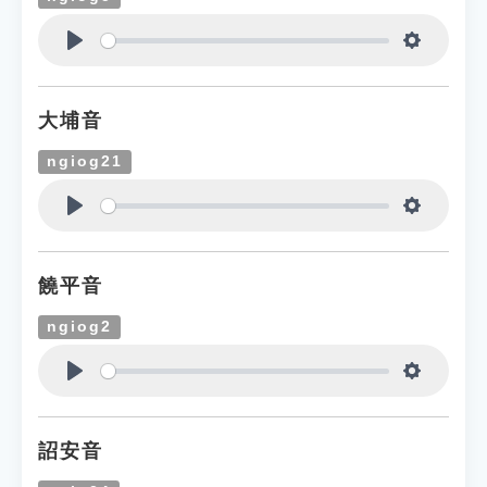
Play
Settings
大埔音
ngiog21
Play
Settings
饒平音
ngiog2
Play
Settings
詔安音