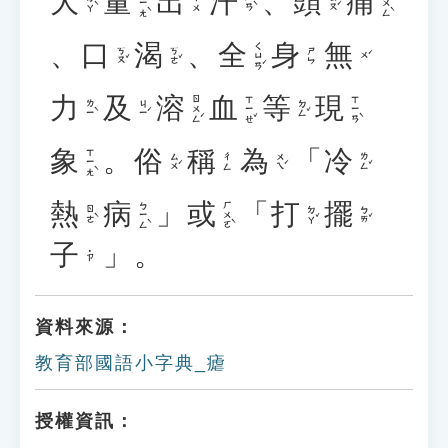
大
量
出
汗
、
頭
痛
ㄌㄧㄤˋ
ㄊㄨㄥˋ
ㄉㄚˋ
ㄏㄢˋ
ㄊㄡˊ
ㄔㄨ
、
口
渴
、
全
身
無
ㄑㄩㄢˊ
ㄎㄡˇ
ㄎㄜˇ
ㄕㄣ
ㄨˊ
力
及
溶
血
等
現
ㄖㄨㄥˊ
ㄒㄧㄝˇ
ㄒㄧㄢˋ
ㄌㄧˋ
ㄐㄧˊ
ㄉㄥˇ
象
。
俗
稱
為
「
冷
ㄒㄧㄤˋ
ㄙㄨˊ
ㄨㄟˊ
ㄌㄥˇ
ㄔㄥ
熱
病
」
或
「
打
擺
ㄅㄧㄥˋ
ㄏㄨㄛˋ
ㄖㄜˋ
ㄉㄚˇ
ㄅㄞˇ
子
」。
˙ㄗ
資料來源：
教育部國語小字典_瘧
授權資訊：