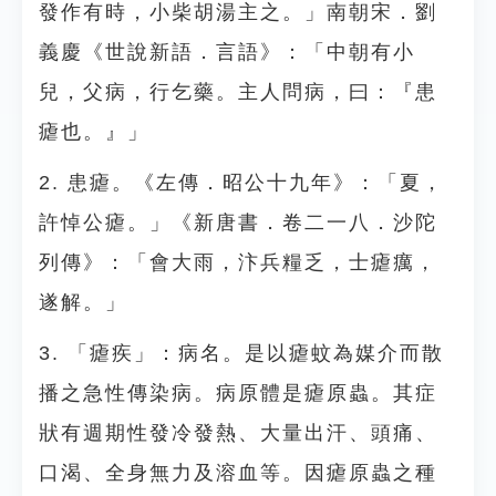
發作有時，小柴胡湯主之。」南朝宋．劉
義慶《世說新語．言語》：「中朝有小
兒，父病，行乞藥。主人問病，曰：『患
瘧也。』」
2. 患瘧。《左傳．昭公十九年》：「夏，
許悼公瘧。」《新唐書．卷二一八．沙陀
列傳》：「會大雨，汴兵糧乏，士瘧癘，
遂解。」
3. 「瘧疾」：病名。是以瘧蚊為媒介而散
播之急性傳染病。病原體是瘧原蟲。其症
狀有週期性發冷發熱、大量出汗、頭痛、
口渴、全身無力及溶血等。因瘧原蟲之種