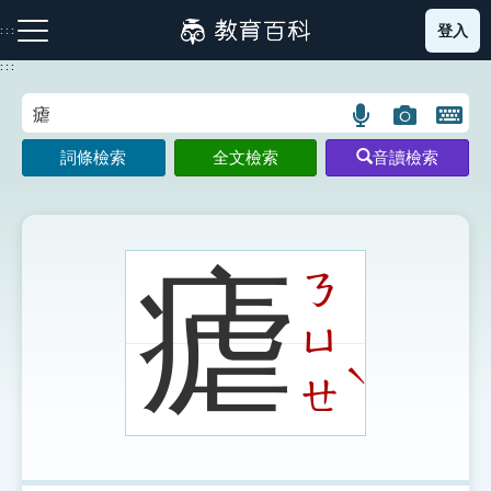
跳
登入
:::
到
主
:::
要
內
語
圖
開
容
注音索引圖示
筆畫索引圖示
部首索引表圖示
言
片
啟
詞條檢索
全文檢索
音讀檢索
搜
搜
鍵
尋
尋
盤
圖
圖
圖
示
示
示
瘧
ㄋ
ㄩ
網站導覽
ˋ
ㄝ
生字詞彙表
成語故事