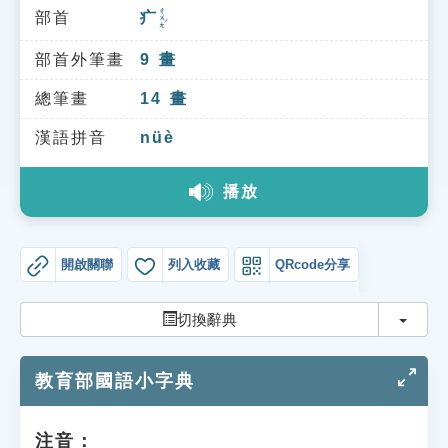
索引選單
ㄔㄨㄤˊ
部首
疒
知識索引
部首外筆畫
9
畫
單字索引
總筆畫
14
畫
生命大百科索引
漢語拼音
nüè
遊戲專區
播放
教學應用
開啟關聯
列入收藏
QRcode分享
貓頭鷹博士
切換
切換辭典
教育部國語小字典
注音：