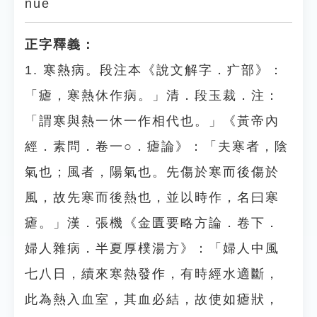
nüè
正字釋義：
1. 寒熱病。段注本《說文解字．疒部》：
「瘧，寒熱休作病。」清．段玉裁．注：
「謂寒與熱一休一作相代也。」《黃帝內
經．素問．卷一○．瘧論》：「夫寒者，陰
氣也；風者，陽氣也。先傷於寒而後傷於
風，故先寒而後熱也，並以時作，名曰寒
瘧。」漢．張機《金匱要略方論．卷下．
婦人雜病．半夏厚樸湯方》：「婦人中風
七八日，續來寒熱發作，有時經水適斷，
此為熱入血室，其血必結，故使如瘧狀，