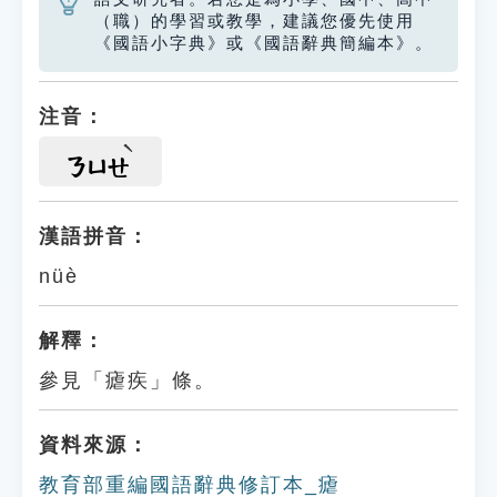
（職）的學習或教學，建議您優先使用
《國語小字典》或《國語辭典簡編本》。
注音：
ㄋㄩㄝ
漢語拼音：
nüè
解釋：
參見「瘧疾」條。
資料來源：
教育部重編國語辭典修訂本_瘧