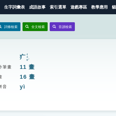
生字詞彙表
成語故事
索引選單
遊戲專區
教學應用
貓
詞條檢索
全文檢索
音讀檢索
ㄔㄨㄤˊ
疒
11
畫
外筆畫
16
畫
畫
yì
拼音