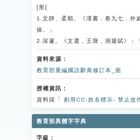
[形]
1.文靜、柔順。《漢書．卷九七．
操。」
2.深邃。《文選．王襃．洞簫賦》
資料來源：
教育部重編國語辭典修訂本_瘱
授權資訊：
資料採「
創用CC-姓名標示- 禁止改
教育部異體字字典
字級：