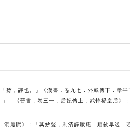
》:「瘱，靜也。」《漢書．卷九七．外戚傳下．孝平
。」。《晉書．卷三一．后妃傳上．武悼楊皇后》
褎．洞簫賦》：「其妙聲，則清靜厭瘱，順敘卑迖，