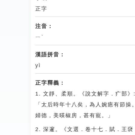
正字
注音：
ㄧˋ
漢語拼音：
yì
正字釋義：
1. 文靜、柔順。《說文解字．疒部
「太后時年十八矣，為人婉瘱有節操
婦德，美暎椒房，甚有寵。」
2. 深邃。《文選．卷十七．賦．王