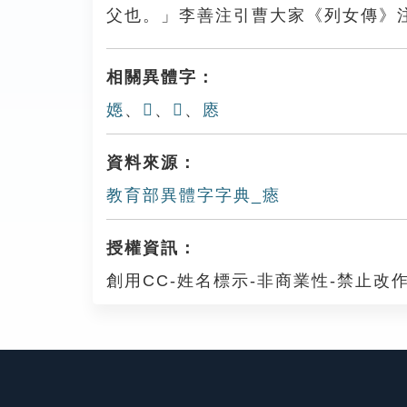
父也。」李善注引曹大家《列女傳》
相關異體字：
嫕
、
𡣇
、
𤸽
、
㥷
資料來源：
教育部異體字字典_瘱
授權資訊：
創用CC-姓名標示-非商業性-禁止改作