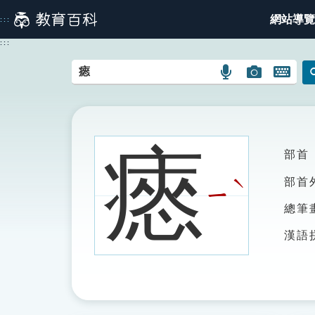
跳
網站導覽
:::
到
主
:::
要
內
語
圖
開
容
言
片
啟
搜
搜
鍵
尋
尋
盤
圖
圖
圖
瘱
部首
示
示
示
ˋ
部首
ㄧ
總筆
漢語