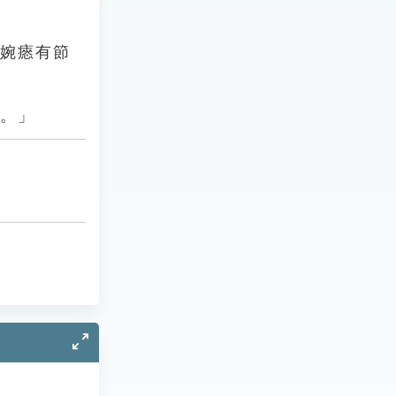
人婉瘱有節
也。」