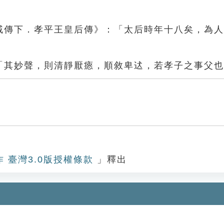
外戚傳下．孝平王皇后傳》：「太后時年十八矣，為
：「其妙聲，則清靜厭瘱，順敘卑迖，若孝子之事父
作 臺灣3.0版授權條款
」釋出