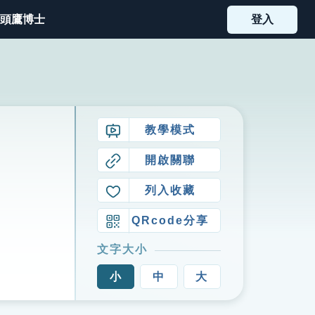
頭鷹博士
登入
教學模式
開啟關聯
列入收藏
QRcode分享
文字大小
小
中
大