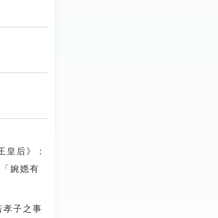
王皇后》：
：「婉嫕有
若孝子之事