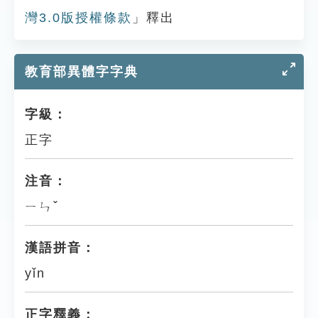
灣3.0版授權條款
」釋出
教育部異體字字典
字級：
正字
注音：
ㄧㄣˇ
漢語拼音：
yǐn
正字釋義：