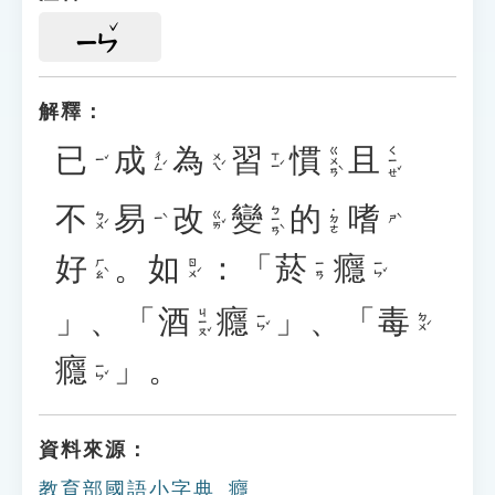
ㄧㄣ
解釋：
已
成
為
習
慣
且
ㄍㄨㄢˋ
ㄑㄧㄝˇ
ㄔㄥˊ
ㄨㄟˊ
ㄒㄧˊ
ㄧˇ
不
易
改
變
的
嗜
ㄅㄧㄢˋ
˙ㄉㄜ
ㄅㄨˊ
ㄍㄞˇ
ㄧˋ
ㄕˋ
好
。
如
：「
菸
癮
ㄏㄠˋ
ㄖㄨˊ
ㄧㄣˇ
ㄧㄢ
」、「
酒
癮
」、「
毒
ㄐㄧㄡˇ
ㄧㄣˇ
ㄉㄨˊ
癮
」。
ㄧㄣˇ
資料來源：
教育部國語小字典_癮