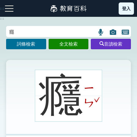
跳
登入
:::
到
主
:::
要
內
語
圖
開
容
注音索引圖示
筆畫索引圖示
部首索引表圖示
言
片
啟
詞條檢索
全文檢索
音讀檢索
搜
搜
鍵
尋
尋
盤
圖
圖
圖
示
示
示
癮
ㄧ
網站導覽
ˇ
ㄣ
生字詞彙表
成語故事