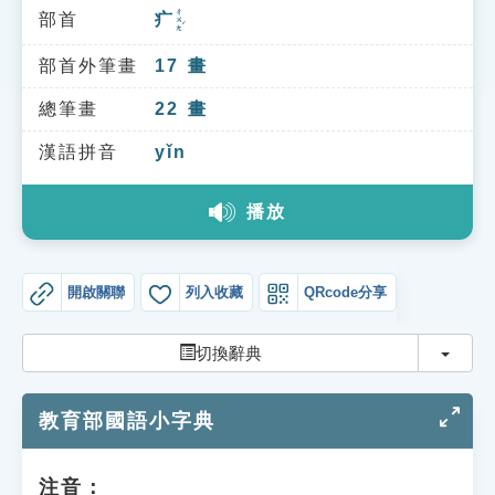
索引選單
ㄔㄨㄤˊ
部首
疒
知識索引
部首外筆畫
17
畫
單字索引
總筆畫
22
畫
生命大百科索引
漢語拼音
yǐn
遊戲專區
播放
教學應用
開啟關聯
列入收藏
QRcode分享
貓頭鷹博士
切換
切換辭典
教育部國語小字典
注音：