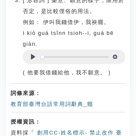
[
形容詞
]
樂意、願意的樣子，限用於
否定，是比較俚俗的用法。
例如：
伊叫我錢借伊，我袂癮。
I kiò guá tsînn tsioh--i, guá bē
giàn.
Play
Settings
( 他要我借錢給他，我不願意。 )
詞條來源：
教育部臺灣台語常用詞辭典_癮
授權資訊：
資料採「
創用CC-姓名標示- 禁止改作 臺