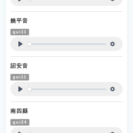
Play
Settings
饒平音
gui11
Play
Settings
詔安音
gui11
Play
Settings
南四縣
gui24