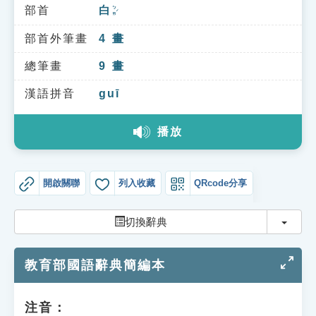
索引選單
部首
白
ㄅㄞˊ
知識索引
部首外筆畫
4
畫
單字索引
總筆畫
9
畫
生命大百科索引
漢語拼音
guī
播放
遊戲專區
教學應用
開啟關聯
列入收藏
QRcode分享
貓頭鷹博士
切換
切換辭典
教育部國語辭典簡編本
注音：