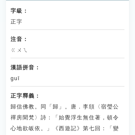
字級：
正字
注音：
ㄍㄨㄟ
漢語拼音：
guī
正字釋義：
歸信佛教。同「歸」。唐．李頎〈宿瑩公
禪房聞梵〉詩：「始覺浮生無住著，頓令
心地欲皈依。」《西遊記》第七回：「變