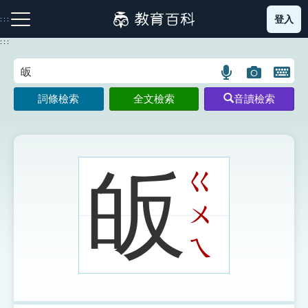
跳
登入
:::
到
主
:::
要
內
語
圖
開
容
注音索引圖示
筆畫索引圖示
部首索引表圖示
言
片
啟
詞條檢索
全文檢索
音讀檢索
搜
搜
鍵
尋
尋
盤
圖
圖
圖
示
示
示
皈
ㄍ
ㄨ
網站導覽
ㄟ
生字詞彙表
成語故事