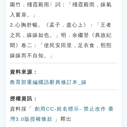
園竹．殘霞殿雨〉詞：「殘霞殿雨，皞氣
入窗扉。」
2.心胸舒暢。《孟子．盡心上》：「王者
之民，皞皞如也。」明．余繼登《典故紀
聞》卷二：「使民安田里，足衣食，熙熙
皞皞而不自知。」
資料來源：
教育部重編國語辭典修訂本_皞
授權資訊：
資料採「
創用CC-姓名標示- 禁止改作 臺
灣3.0版授權條款
」釋出