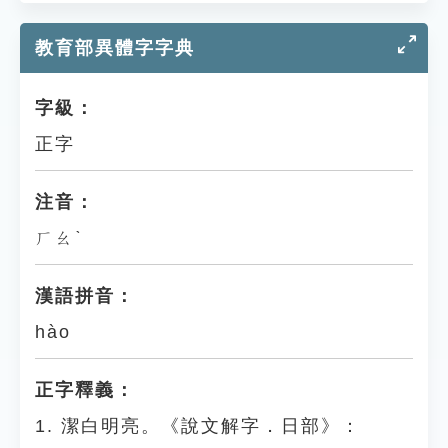
教育部異體字字典
字級：
正字
注音：
ㄏㄠˋ
漢語拼音：
hào
正字釋義：
1. 潔白明亮。《說文解字．日部》：