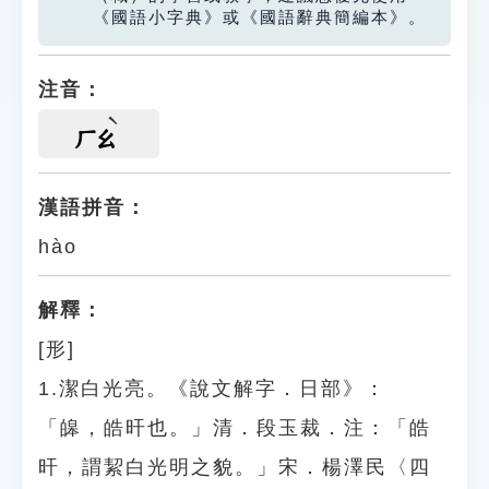
《國語小字典》或《國語辭典簡編本》。
注音：
ㄏㄠ
漢語拼音：
hào
解釋：
[形]
1.潔白光亮。《說文解字．日部》：
「皞，皓旰也。」清．段玉裁．注：「皓
旰，謂絜白光明之貌。」宋．楊澤民〈四