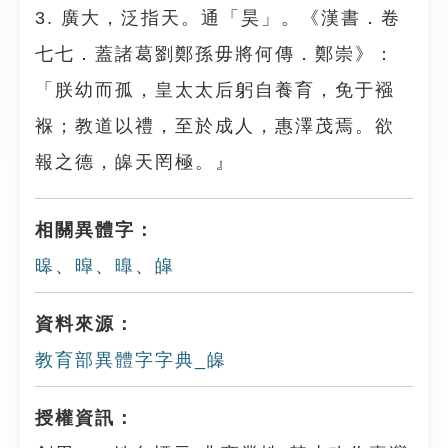
3. 廣大，泛指天。通「昊」。《漢書．卷
七七．蓋諸葛劉鄭孫毋將何傳．鄭崇》：
「朕幼而孤，皇太太后躬自養育，免于襁
褓；教道以禮，至於成人，惠澤茂焉。欲
報之德，皞天罔極。』
相關異體字：
暤
、
暭
、
曍
、
皡
資料來源：
教育部異體字字典_皞
授權資訊：