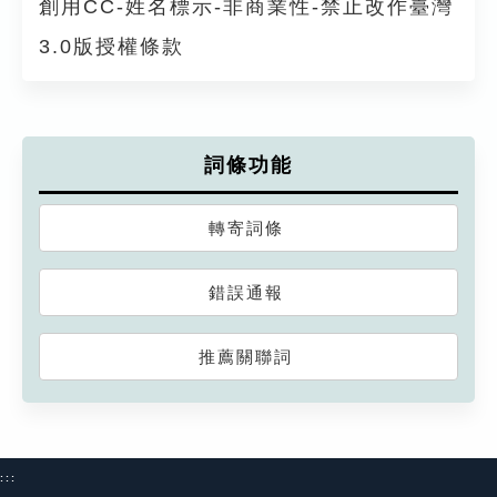
創用CC-姓名標示-非商業性-禁止改作臺灣
3.0版授權條款
詞條功能
轉寄詞條
錯誤通報
推薦關聯詞
:::