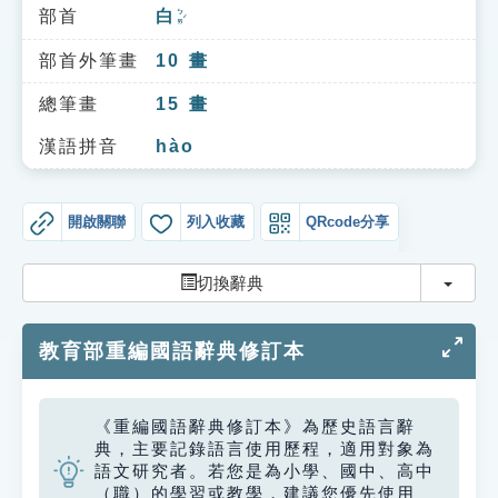
索引選單
部首
白
ㄅㄞˊ
知識索引
部首外筆畫
10
畫
單字索引
總筆畫
15
畫
生命大百科索引
漢語拼音
hào
遊戲專區
開啟關聯
列入收藏
QRcode分享
教學應用
切換
切換辭典
貓頭鷹博士
教育部重編國語辭典修訂本
《重編國語辭典修訂本》為歷史語言辭
典，主要記錄語言使用歷程，適用對象為
語文研究者。若您是為小學、國中、高中
（職）的學習或教學，建議您優先使用