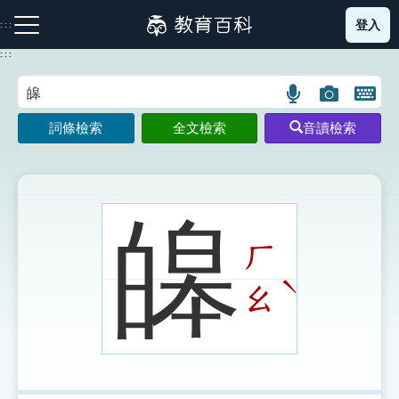
跳
登入
:::
到
主
:::
要
內
語
圖
開
容
注音索引圖示
筆畫索引圖示
部首索引表圖示
言
片
啟
詞條檢索
全文檢索
音讀檢索
搜
搜
鍵
尋
尋
盤
圖
圖
圖
示
示
示
皞
ㄏ
網站導覽
ˋ
ㄠ
生字詞彙表
成語故事