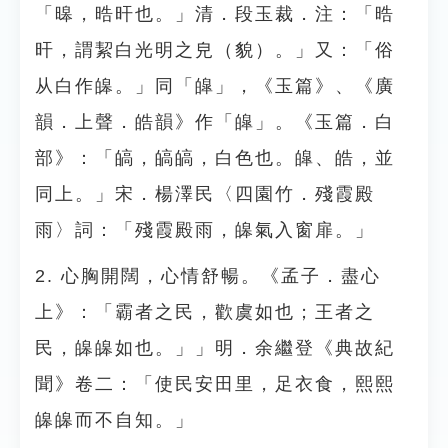
「暤，晧旰也。」清．段玉裁．注：「晧
旰，謂絜白光明之皃（貌）。」又：「俗
从白作皞。」同「皡」，《玉篇》、《廣
韻．上聲．皓韻》作「皡」。《玉篇．白
部》：「皜，皜皜，白色也。皡、皓，並
同上。」宋．楊澤民〈四園竹．殘霞殿
雨〉詞：「殘霞殿雨，皞氣入窗扉。」
2. 心胸開闊，心情舒暢。《孟子．盡心
上》：「霸者之民，歡虞如也；王者之
民，皞皞如也。」」明．余繼登《典故紀
聞》卷二：「使民安田里，足衣食，熙熙
皞皞而不自知。」