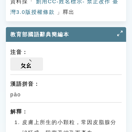
資料採「
創用CC-姓名標示- 禁止改作 臺
灣3.0版授權條款
」釋出
教育部國語辭典簡編本
注音：
ㄆㄠ
漢語拼音：
pào
解釋：
皮膚上所生的小顆粒，常因皮脂腺分