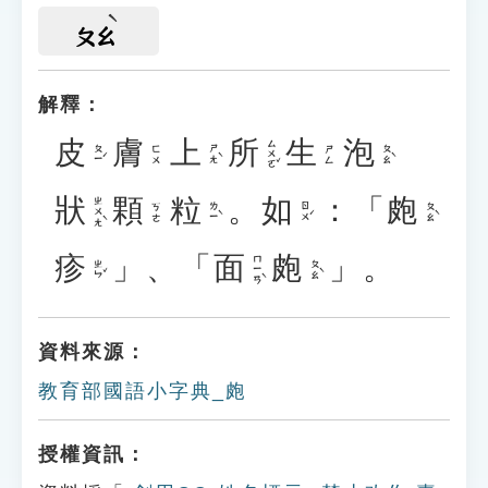
ㄆㄠ
解釋：
皮
膚
上
所
生
泡
ㄙㄨㄛˇ
ㄆㄧˊ
ㄕㄤˋ
ㄆㄠˋ
ㄈㄨ
ㄕㄥ
狀
顆
粒
。
如
：「
皰
ㄓㄨㄤˋ
ㄌㄧˋ
ㄖㄨˊ
ㄆㄠˋ
ㄎㄜ
疹
」、「
面
皰
」。
ㄇㄧㄢˋ
ㄓㄣˇ
ㄆㄠˋ
資料來源：
教育部國語小字典_皰
授權資訊：