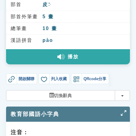
索引選單
部首
皮
ㄆㄧˊ
知識索引
部首外筆畫
5
畫
單字索引
總筆畫
10
畫
生命大百科索引
漢語拼音
pào
播放
遊戲專區
教學應用
開啟關聯
列入收藏
QRcode分享
貓頭鷹博士
切換
切換辭典
教育部國語小字典
注音：