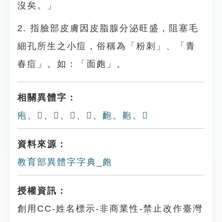
沒矣。」
2. 指臉部皮膚因皮脂腺分泌旺盛，阻塞毛
細孔所生之小痘，俗稱為「粉刺」、「青
春痘」。如：「面皰」。
相關異體字：
疱
、
𦝐
、
𦫗
、
𦫥
、
𦫱
、
靤
、
䶌
、
𨣙
資料來源：
教育部異體字字典_皰
授權資訊：
創用CC-姓名標示-非商業性-禁止改作臺灣