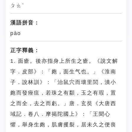
ㄆㄠˋ
漢語拼音：
pào
正字釋義：
1. 面瘡。後亦指身上所生之瘡。《說文解
字．皮部》：「皰，面生气也。」《淮南
子．說林訓》：「治鼠穴而壞里閭，潰小
皰而發痤疽，若珠之有纇，玉之有瑕，置
之而全，去之而虧。」唐．玄奘《大唐西
域記．卷八．摩揭陀國上》：「王聞心
懼，舉身生皰，肌膚攫裂，居未久之便喪