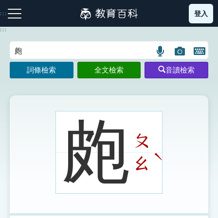
跳
登入
:::
到
主
:::
要
內
語
圖
開
容
注音索引圖示
筆畫索引圖示
部首索引表圖示
言
片
啟
詞條檢索
全文檢索
音讀檢索
搜
搜
鍵
尋
尋
盤
圖
圖
圖
示
示
示
皰
ㄆ
網站導覽
ˋ
ㄠ
生字詞彙表
成語故事