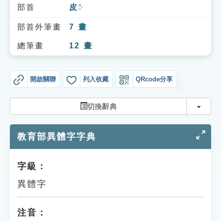
索引選單
部首
皮
ㄆㄧˊ
知識索引
部首外筆畫
7
畫
單字索引
總筆畫
12
畫
生命大百科索引
開啟關聯
列入收藏
QRcode分享
遊戲專區
切換
切換辭典
教學應用
教育部異體字字典
貓頭鷹博士
字級：
異體字
注音：