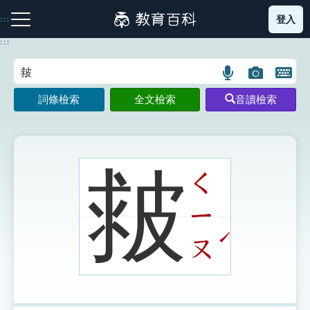
跳
登入
:::
到
主
:::
要
內
語
圖
開
容
注音索引圖示
筆畫索引圖示
部首索引表圖示
言
片
啟
詞條檢索
全文檢索
音讀檢索
搜
搜
鍵
尋
尋
盤
圖
圖
圖
示
示
示
皳
ㄑ
ㄧ
網站導覽
ˊ
ㄡ
生字詞彙表
成語故事