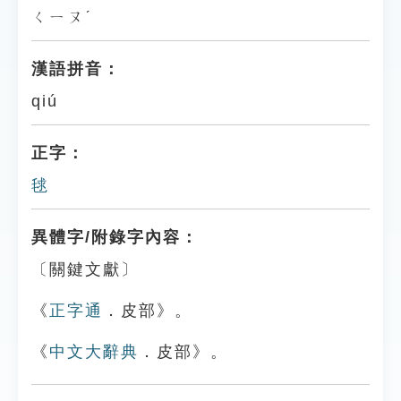
ㄑㄧㄡˊ
漢語拼音：
qiú
正字：
毬
異體字/附錄字內容：
〔關鍵文獻〕
《
正字通
．皮部》。
《
中文大辭典
．皮部》。