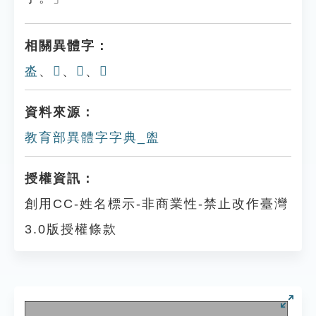
相關異體字：
泴
、
𣹉
、
𤃗
、
𥁉
資料來源：
教育部異體字字典_盥
授權資訊：
創用CC-姓名標示-非商業性-禁止改作臺灣
3.0版授權條款