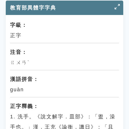
教育部異體字字典
字級：
正字
注音：
ㄍㄨㄢˋ
漢語拼音：
guàn
正字釋義：
1. 洗手。《說文解字．皿部》：「盥，澡
手也。」漢．王充《論衡．譏日》：「且