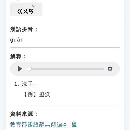
ㄍㄨㄢ
漢語拼音：
guàn
解釋：
Play
Settings
洗手。
【例】盥洗
資料來源：
教育部國語辭典簡編本_盥