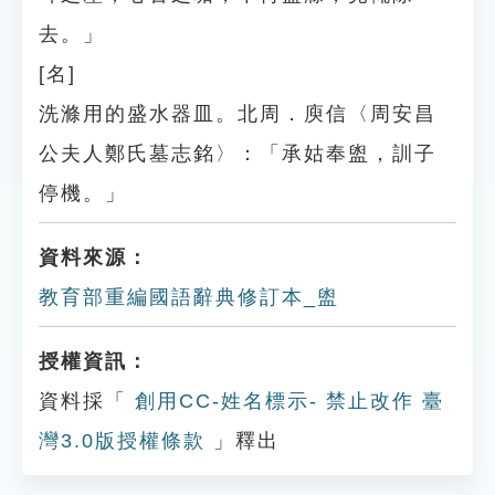
去。」
[名]
洗滌用的盛水器皿。北周．庾信〈周安昌
公夫人鄭氏墓志銘〉：「承姑奉盥，訓子
停機。」
資料來源：
教育部重編國語辭典修訂本_盥
授權資訊：
資料採「
創用CC-姓名標示- 禁止改作 臺
灣3.0版授權條款
」釋出