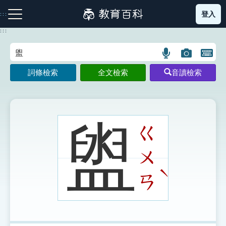
跳
登入
:::
到
主
:::
要
內
語
圖
開
容
注音索引圖示
筆畫索引圖示
部首索引表圖示
言
片
啟
詞條檢索
全文檢索
音讀檢索
搜
搜
鍵
尋
尋
盤
圖
圖
圖
示
示
示
盥
ㄍ
ㄨ
網站導覽
ˋ
ㄢ
生字詞彙表
成語故事