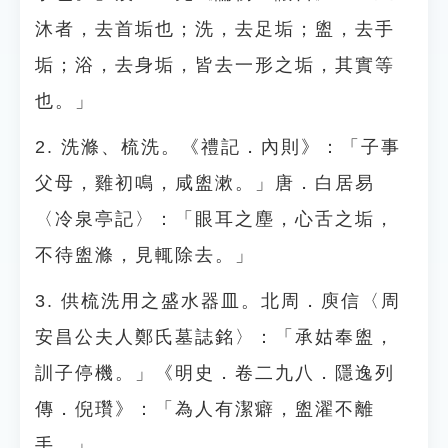
沐者，去首垢也；洗，去足垢；盥，去手
垢；浴，去身垢，皆去一形之垢，其實等
也。」
2. 洗滌、梳洗。《禮記．內則》：「子事
父母，雞初鳴，咸盥漱。」唐．白居易
〈冷泉亭記〉：「眼耳之塵，心舌之垢，
不待盥滌，見輒除去。」
3. 供梳洗用之盛水器皿。北周．庾信〈周
安昌公夫人鄭氏墓誌銘〉：「承姑奉盥，
訓子停機。」《明史．卷二九八．隱逸列
傳．倪瓚》：「為人有潔癖，盥濯不離
手。」