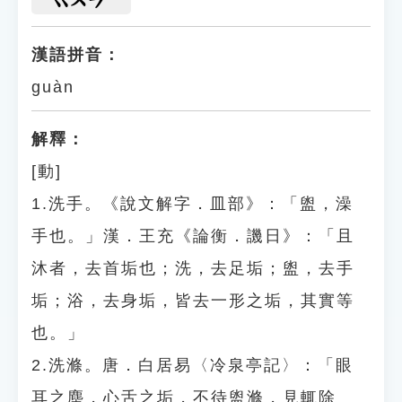
漢語拼音：
guàn
解釋：
[動]
1.洗手。《說文解字．皿部》：「盥，澡
手也。」漢．王充《論衡．譏日》：「且
沐者，去首垢也；洗，去足垢；盥，去手
垢；浴，去身垢，皆去一形之垢，其實等
也。」
2.洗滌。唐．白居易〈冷泉亭記〉：「眼
耳之塵，心舌之垢，不待盥滌，見輒除