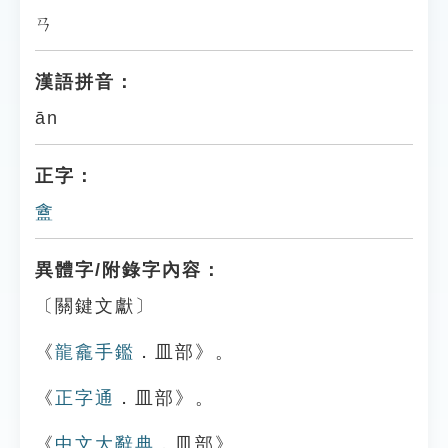
ㄢ
漢語拼音：
ān
正字：
盦
異體字/附錄字內容：
〔關鍵文獻〕
《
龍龕手鑑
．皿部》。
《
正字通
．皿部》。
《
中文大辭典
．皿部》。