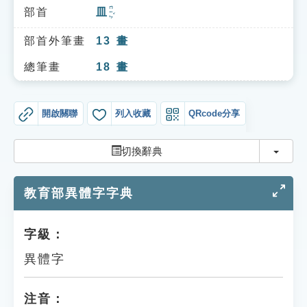
索引選單
ㄇㄧㄣˇ
部首
皿
知識索引
部首外筆畫
13
畫
單字索引
總筆畫
18
畫
生命大百科索引
開啟關聯
列入收藏
QRcode分享
遊戲專區
切換
切換辭典
教學應用
教育部異體字字典
貓頭鷹博士
字級：
異體字
注音：