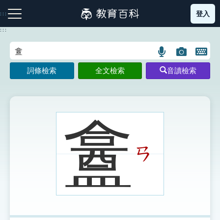
跳
登入
:::
到
主
:::
要
內
語
圖
開
容
注音索引圖示
筆畫索引圖示
部首索引表圖示
言
片
啟
詞條檢索
全文檢索
音讀檢索
搜
搜
鍵
尋
尋
盤
圖
圖
圖
示
示
示
盫
ㄢ
網站導覽
生字詞彙表
成語故事