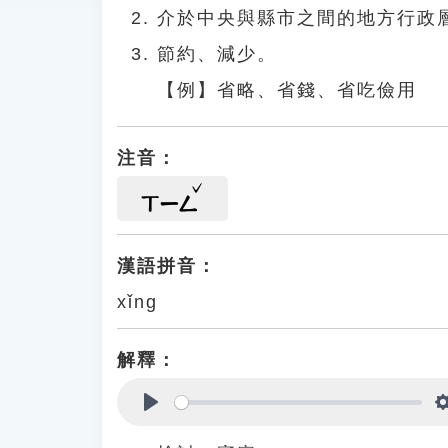
介於中央與縣市之間的地方行政
節約、減少。
【例】省略、省錢、省吃儉用
注音：
ㄒㄧㄥ
漢語拼音：
xǐng
解釋：
Play