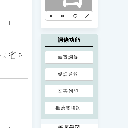
、「
詞條功能
書
省
ㄕㄥˇ
ㄕㄨ
轉寄詞條
錯誤通報
友善列印
推薦關聯詞
筆順學習