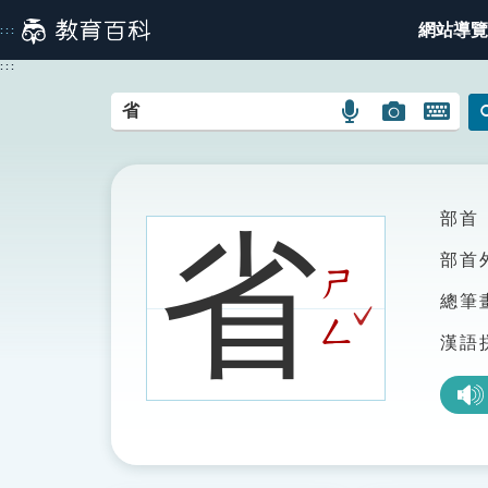
跳
網站導覽
:::
到
主
:::
要
內
語
圖
開
容
言
片
啟
搜
搜
鍵
尋
尋
盤
圖
圖
圖
部首
省
示
示
示
部首
ㄕ
總筆
ˇ
ㄥ
漢語