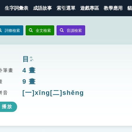
生字詞彙表
成語故事
索引選單
遊戲專區
教學應用
貓
詞條檢索
全文檢索
音讀檢索
目
ㄇㄨˋ
4
畫
外筆畫
9
畫
畫
[一]xǐng[二]shěng
拼音
播放