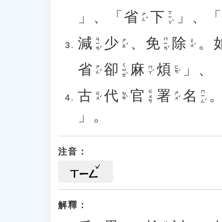
」、「
省
下
」、
ㄒㄧㄚˋ
ㄕㄥˇ
減
少
、
免
除
。
ㄐㄧㄢˇ
ㄇㄧㄢˇ
ㄕㄠˇ
ㄔㄨˊ
省
卻
麻
煩
」、
ㄑㄩㄝˋ
ㄕㄥˇ
ㄇㄚˊ
ㄈㄢˊ
古
代
官
署
名
ㄇㄧㄥˊ
ㄍㄨㄢ
ㄍㄨˇ
ㄉㄞˋ
ㄕㄨˇ
」。
注音：
ㄒㄧㄥ
解釋：