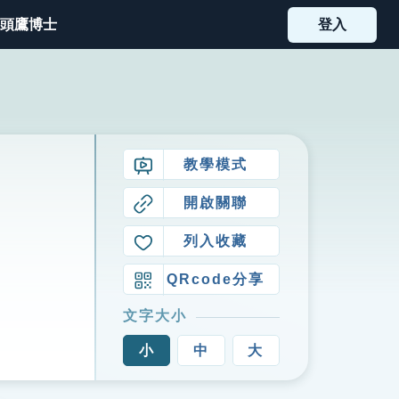
頭鷹博士
登入
教學模式
開啟關聯
列入收藏
QRcode分享
文字大小
小
中
大