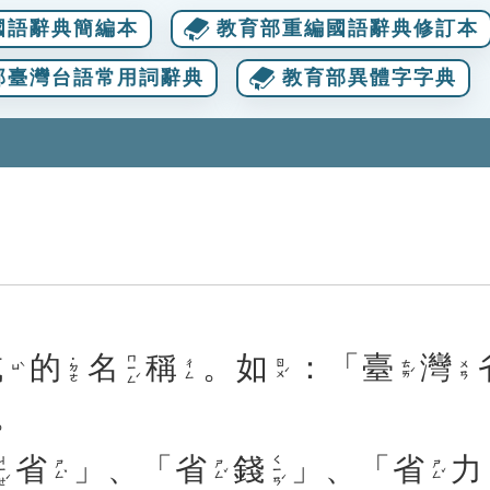
國語辭典簡編本
教育部重編國語辭典修訂本
部臺灣台語常用詞辭典
教育部異體字字典
域
的
名
稱
。
如
：「
臺
灣
ㄇㄧㄥˊ
˙ㄉㄜ
ㄖㄨˊ
ㄊㄞˊ
ㄔㄥ
ㄨㄢ
ㄩˋ
。
省
」、「
省
錢
」、「
省
力
ㄧㄝˊ
ㄑㄧㄢˊ
ㄕㄥˇ
ㄕㄥˇ
ㄕㄥˇ