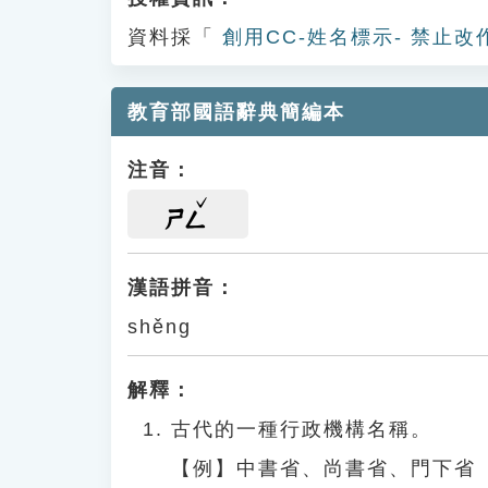
資料採「
創用CC-姓名標示- 禁止改
教育部國語辭典簡編本
注音：
ㄕㄥ
漢語拼音：
shěng
解釋：
古代的一種行政機構名稱。
【例】中書省、尚書省、門下省