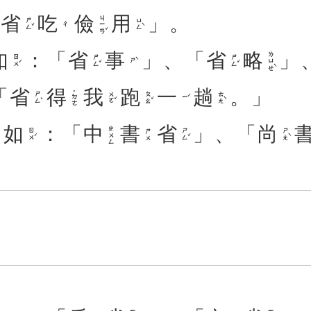
「
省
吃
儉
用
」。
ㄐㄧㄢˇ
ㄕㄥˇ
ㄩㄥˋ
ㄔ
如
：「
省
事
」、「
省
略
」
ㄌㄩㄝˋ
ㄖㄨˊ
ㄕㄥˇ
ㄕㄥˇ
ㄕˋ
「
省
得
我
跑
一
趟
。」
˙ㄉㄜ
ㄕㄥˇ
ㄨㄛˇ
ㄆㄠˇ
ㄊㄤˋ
ㄧˊ
。
如
：「
中
書
省
」、「
尚
ㄓㄨㄥ
ㄖㄨˊ
ㄕㄥˇ
ㄕㄤˋ
ㄕㄨ