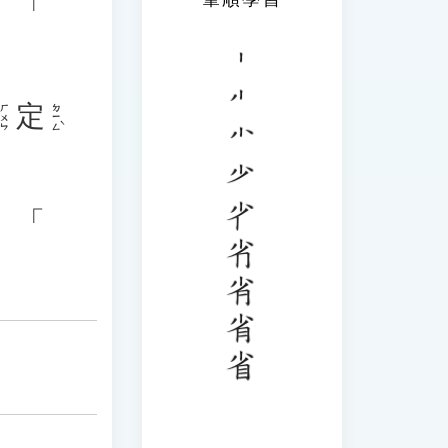
、「
定
ㄉㄧㄥˋ
ㄏㄨㄣ
、「