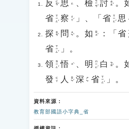
反
思
、
檢
討
。
ㄐㄧㄢˇ
ㄈㄢˇ
ㄊㄠˇ
ㄙ
省
察
」、「
省
思
ㄒㄧㄥˇ
ㄒㄧㄥˇ
ㄔㄚˊ
探
問
。
如
：「
省
ㄒ
ㄊㄢˋ
ㄨㄣˋ
ㄖㄨˊ
省
」。
ㄒㄧㄥˇ
領
悟
、
明
白
。
ㄌㄧㄥˇ
ㄇㄧㄥˊ
ㄅㄞˊ
ㄨˋ
發
人
深
省
」。
ㄒㄧㄥˇ
ㄖㄣˊ
ㄈㄚ
ㄕㄣ
資料來源：
教育部國語小字典_省
授權資訊：