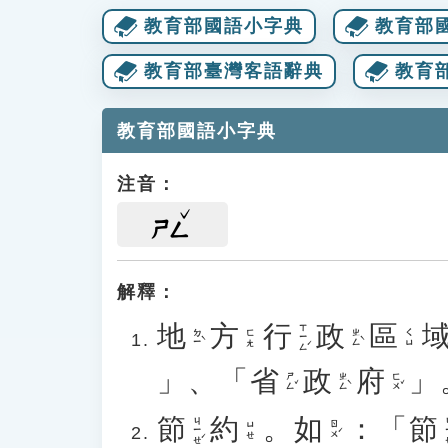
教育部國語小字典
教育部
教育部臺灣客語辭典
教育
教育部國語小字典
注音：
ㄕㄥ
解釋：
地
方
行
政
區
ㄒㄧㄥˊ
ㄉㄧˋ
ㄓㄥˋ
ㄈㄤ
ㄑㄩ
」、「
省
政
府
」
ㄕㄥˇ
ㄓㄥˋ
ㄈㄨˇ
節
約
。
如
：「
節
ㄐㄧㄝˊ
ㄐ
ㄖㄨˊ
ㄩㄝ