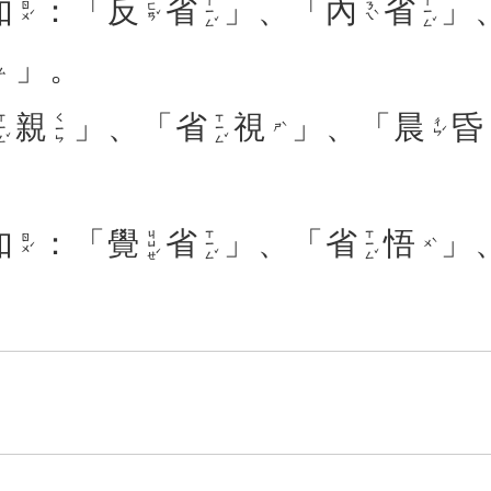
如
：「
反
省
」、「
內
省
」
ㄒㄧㄥˇ
ㄒㄧㄥˇ
ㄖㄨˊ
ㄈㄢˇ
ㄋㄟˋ
」。
ㄙ
親
」、「
省
視
」、「
晨
昏
ㄧㄥˇ
ㄒㄧㄥˇ
ㄑㄧㄣ
ㄔㄣˊ
ㄕˋ
如
：「
覺
省
」、「
省
悟
」
ㄐㄩㄝˊ
ㄒㄧㄥˇ
ㄒㄧㄥˇ
ㄖㄨˊ
ㄨˋ