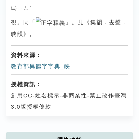
㈢ㄧㄥˋ
視。同「
」。見《集韻．去聲．
映韻》。
資料來源：
教育部異體字字典_眏
授權資訊：
創用CC-姓名標示-非商業性-禁止改作臺灣
3.0版授權條款