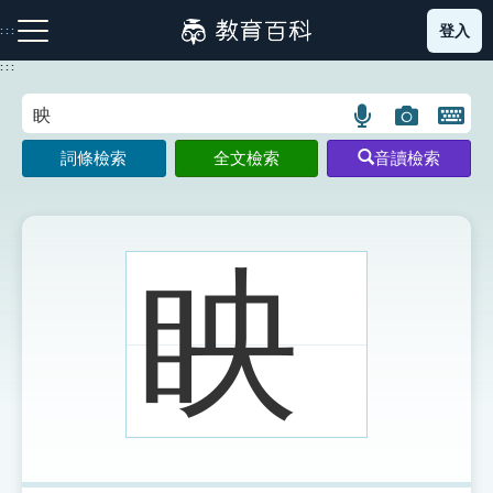
跳
登入
:::
到
主
:::
要
內
語
圖
開
容
注音索引圖示
筆畫索引圖示
部首索引表圖示
言
片
啟
詞條檢索
全文檢索
音讀檢索
搜
搜
鍵
尋
尋
盤
圖
圖
圖
示
示
示
眏
網站導覽
生字詞彙表
成語故事