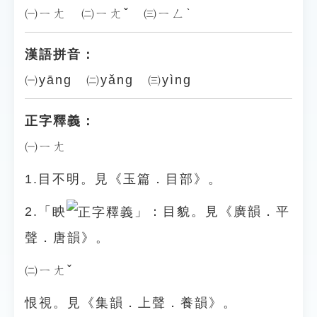
㈠ㄧㄤ ㈡ㄧㄤˇ ㈢ㄧㄥˋ
漢語拼音：
㈠yāng ㈡yǎng ㈢yìng
正字釋義：
㈠ㄧㄤ
1.目不明。見《玉篇．目部》。
2.「眏
」：目貌。見《廣韻．平
聲．唐韻》。
㈡ㄧㄤˇ
恨視。見《集韻．上聲．養韻》。