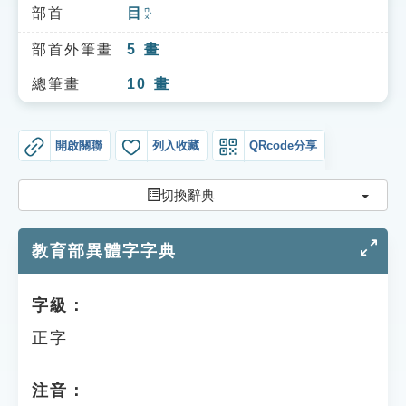
索引選單
部首
目
ㄇㄨˋ
知識索引
部首外筆畫
5
畫
單字索引
總筆畫
10
畫
生命大百科索引
開啟關聯
列入收藏
QRcode分享
遊戲專區
切換
切換辭典
教學應用
教育部異體字字典
貓頭鷹博士
字級：
正字
注音：