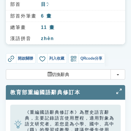
索引選單
部首
目
ㄇㄨˋ
知識索引
部首外筆畫
6
畫
單字索引
總筆畫
11
畫
生命大百科索引
漢語拼音
zhèn
遊戲專區
開啟關聯
列入收藏
QRcode分享
教學應用
切換
切換辭典
貓頭鷹博士
教育部重編國語辭典修訂本
《重編國語辭典修訂本》為歷史語言辭
典，主要記錄語言使用歷程，適用對象為
語文研究者。若您是為小學、國中、高中
（職）的學習或教學，建議您優先使用