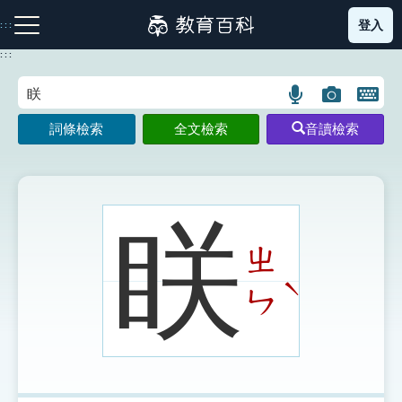
跳
登入
:::
到
主
:::
要
內
語
圖
開
容
注音索引圖示
筆畫索引圖示
部首索引表圖示
言
片
啟
詞條檢索
全文檢索
音讀檢索
搜
搜
鍵
尋
尋
盤
圖
圖
圖
示
示
示
眹
ㄓ
網站導覽
ˋ
ㄣ
生字詞彙表
成語故事