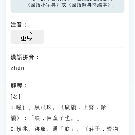
《國語小字典》或《國語辭典簡編本》。
注音：
ㄓㄣ
漢語拼音：
zhèn
解釋：
[名]
1.瞳仁、黑眼珠。《廣韻．上聲．軫
韻》：「眹，目童子也。」
2.預兆、跡象。通「朕」。《莊子．齊物