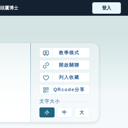
頭鷹博士
登入
教學模式
開啟關聯
列入收藏
QRcode分享
文字大小
小
中
大