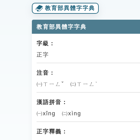
教育部異體字字典
教育部異體字字典
字級：
正字
注音：
㈠ㄒㄧㄥˇ ㈡ㄒㄧㄥˋ
漢語拼音：
㈠xǐng ㈡xìng
正字釋義：