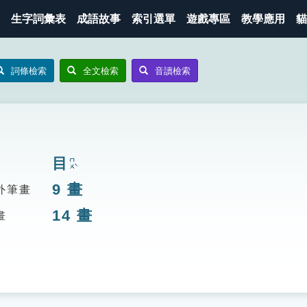
生字詞彙表
成語故事
索引選單
遊戲專區
教學應用
貓
詞條檢索
全文檢索
音讀檢索
目
ㄇㄨˋ
9
畫
外筆畫
14
畫
畫