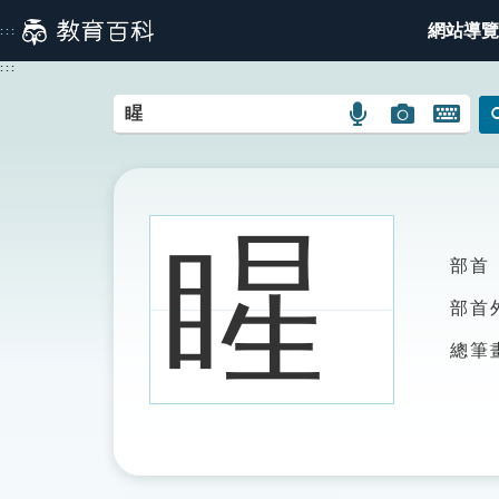
跳
網站導覽
:::
到
主
:::
要
內
語
圖
開
容
言
片
啟
搜
搜
鍵
尋
尋
盤
圖
圖
圖
睲
示
示
示
部首
部首
總筆