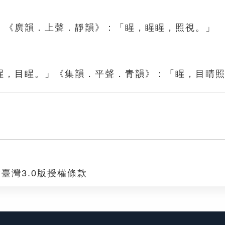
」《廣韻．上聲．靜韻》：「睲，睲睲，照視。」
睲，目睲。」《集韻．平聲．青韻》：「睲，目睛
臺灣3.0版授權條款