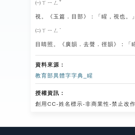
㈠ㄒㄧㄥˇ
視。《玉篇．目部》：「睲，視也。
㈡ㄒㄧㄥˋ
目睛照。《廣韻．去聲．徑韻》：「
資料來源：
教育部異體字字典_睲
授權資訊：
創用CC-姓名標示-非商業性-禁止改作