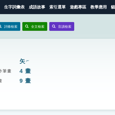
生字詞彙表
成語故事
索引選單
遊戲專區
教學應用
貓
詞條檢索
全文檢索
音讀檢索
矢
ㄕˇ
4
畫
外筆畫
9
畫
畫