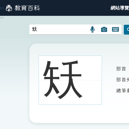
跳
網站導覽
:::
到
主
:::
要
內
語
圖
開
容
言
片
啟
搜
搜
鍵
尋
尋
盤
圖
圖
圖
矨
示
示
示
部首
部首
總筆