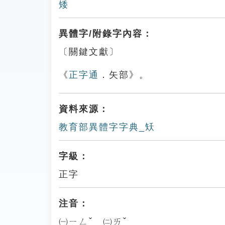
矮
異體字/附錄字內容：
〔關鍵文獻〕
《
正字通
．矢部》。
資料來源：
教育部異體字字典_矨
字級：
正字
注音：
㈠ㄧㄥˇ ㈡ㄞˇ