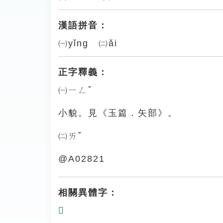
漢語拼音：
㈠yǐng ㈡ǎi
正字釋義：
㈠ㄧㄥˇ
小貌。見《玉篇．矢部》。
㈡ㄞˇ
@A02821
相關異體字：
𥏎