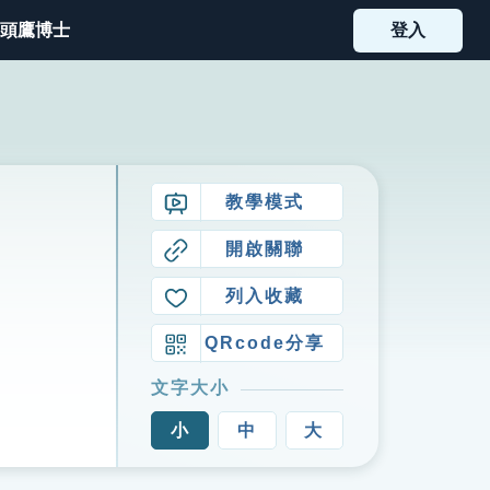
頭鷹博士
登入
教學模式
開啟關聯
列入收藏
QRcode分享
文字大小
小
中
大