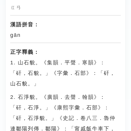
ㄍㄢ
漢語拼音：
gān
正字釋義：
1. 山石貌。《集韻．平聲．寒韻》：
「矸，石貌。」《字彙．石部》：「矸，
山石貌。」
2. 石淨貌。《廣韻．去聲．翰韻》：
「矸，石淨。」《康熙字彙．石部》：
「矸，石淨貌。」《史記．卷八三．魯仲
連鄒陽列傳．鄒陽》：「甯戚飯牛車下，