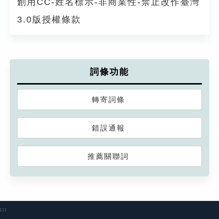
創用CC-姓名標示-非商業性-禁止改作臺灣
3.0版授權條款
詞條功能
轉寄詞條
錯誤通報
推薦關聯詞
:::