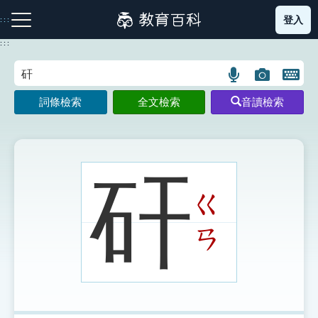
跳
登入
:::
到
主
:::
要
內
語
圖
開
容
注音索引圖示
筆畫索引圖示
部首索引表圖示
言
片
啟
詞條檢索
全文檢索
音讀檢索
搜
搜
鍵
尋
尋
盤
圖
圖
圖
示
示
示
矸
ㄍ
網站導覽
ㄢ
生字詞彙表
成語故事