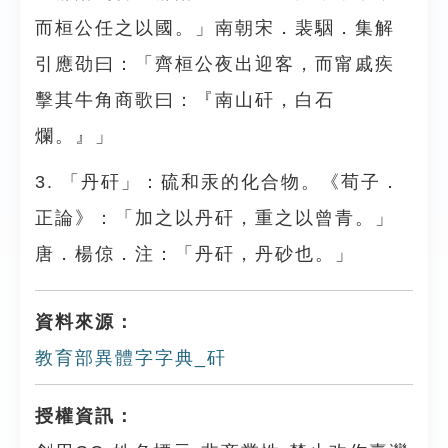
而桓公任之以國。」南朝宋．裴駰．集解
引應劭曰：「齊桓公夜出迎客，而甯戚疾
擊其牛角商歌曰：『南山矸，白石
爛。』」
3. 「丹矸」：硫和汞的化合物。《荀子．
正論》：「加之以丹矸，重之以曾青。」
唐．楊倞．注：「丹矸，丹砂也。」
資料來源：
教育部異體字字典_矸
授權資訊：