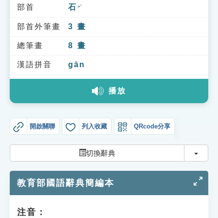
索引選單
部首
石
ㄕˊ
知識索引
部首外筆畫
3
畫
單字索引
總筆畫
8
畫
生命大百科索引
漢語拼音
gān
播放
遊戲專區
教學應用
開啟關聯
列入收藏
QRcode分享
貓頭鷹博士
切換
切換辭典
教育部國語辭典簡編本
注音：