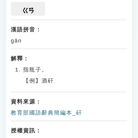
ㄍㄢ
漢語拼音：
gān
解釋：
指瓶子。
【例】酒矸
資料來源：
教育部國語辭典簡編本_矸
授權資訊：