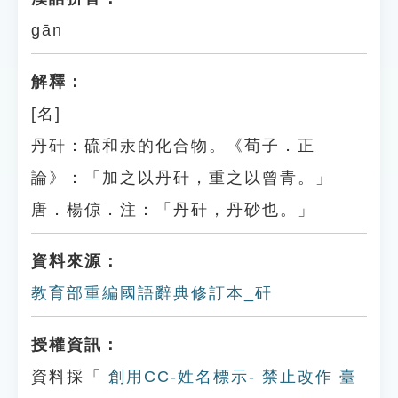
gān
解釋：
[名]
丹矸：硫和汞的化合物。《荀子．正
論》：「加之以丹矸，重之以曾青。」
唐．楊倞．注：「丹矸，丹砂也。」
資料來源：
教育部重編國語辭典修訂本_矸
授權資訊：
資料採「
創用CC-姓名標示- 禁止改作 臺