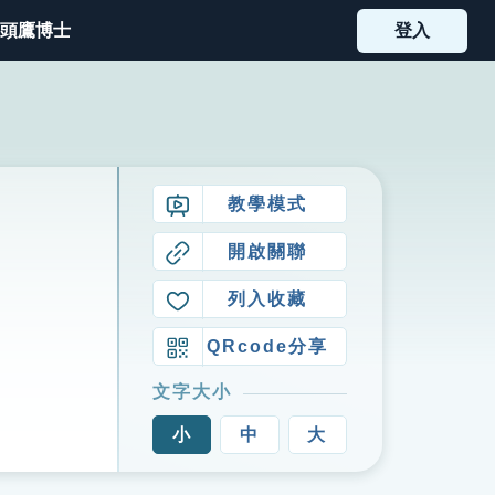
頭鷹博士
登入
教學模式
開啟關聯
列入收藏
QRcode分享
文字大小
小
中
大