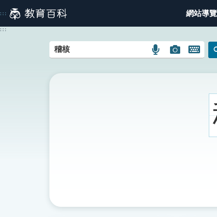
跳
網站導覽
:::
到
主
:::
要
內
語
圖
開
容
言
片
啟
搜
搜
鍵
尋
尋
盤
圖
圖
圖
示
示
示