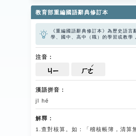
教育部重編國語辭典修訂本
《重編國語辭典修訂本》為歷史語言
學、國中、高中（職）的學習或教學
注音：
ㄐㄧ
ㄏㄜ
漢語拼音：
jī hé
解釋：
1.查對核算。如：「稽核帳簿，清算