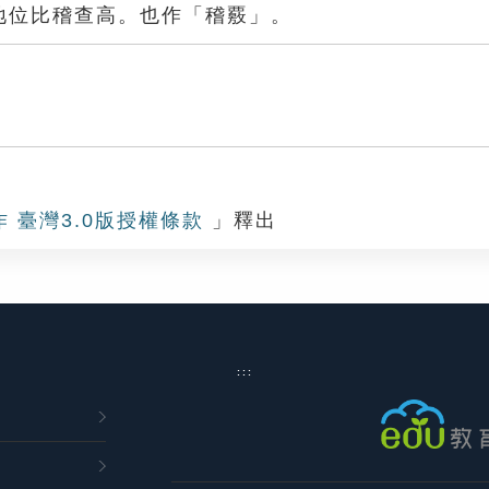
地位比稽查高。也作「稽覈」。
作 臺灣3.0版授權條款
」釋出
:::