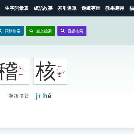
生字詞彙表
成語故事
索引選單
遊戲專區
教學應用
貓
詞條檢索
全文檢索
音讀檢索
稽
核
ㄐ
ㄏ
ˊ
ㄧ
ㄜ
jī hé
漢語拼音