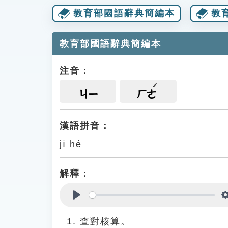
教育部國語辭典簡編本
教
教育部國語辭典簡編本
注音：
ㄐㄧ
ㄏㄜ
漢語拼音：
jī hé
解釋：
Play
查對核算。