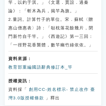
竿，以釣于淇。」《文選．賈誼．過秦
論》：「斬木為兵，揭竿為旗。」
2.量詞。計算竹子的單位。宋．蘇軾〈贈
惠山僧惠表〉詩：「敧枕落花餘幾片，閉
門新竹自千竿。」《西遊記》第一三回：
「一徑野花香襲體，數竿幽竹綠依依。」
資料來源：
教育部重編國語辭典修訂本_竿
授權資訊：
資料採「
創用CC-姓名標示- 禁止改作 臺
灣3.0版授權條款
」釋出