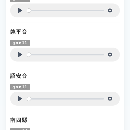
Play
Settings
饒平音
gon11
Play
Settings
詔安音
gon11
Play
Settings
南四縣