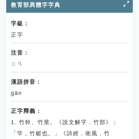
教育部異體字字典
字級：
正字
注音：
ㄍㄢ
漢語拼音：
gān
正字釋義：
1. 竹幹、竹莖。《說文解字．竹部》：
「竿，竹梃也。」《詩經．衛風．竹