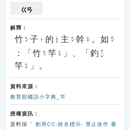
ㄍㄢ
解釋：
竹
子
的
主
幹
。
如
˙ㄉㄜ
ㄓㄨˊ
ㄓㄨˇ
ㄍㄢˋ
ㄖㄨˊ
˙ㄗ
：「
竹
竿
」、「
釣
ㄉㄧㄠˋ
ㄓㄨˊ
ㄍㄢ
竿
」。
ㄍㄢ
資料來源：
教育部國語小字典_竿
授權資訊：
資料採「
創用CC-姓名標示- 禁止改作 臺