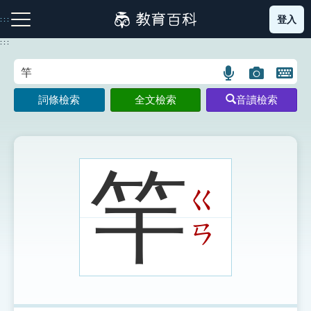
跳
登入
:::
到
主
:::
要
內
語
圖
開
容
注音索引圖示
筆畫索引圖示
部首索引表圖示
言
片
啟
詞條檢索
全文檢索
音讀檢索
搜
搜
鍵
尋
尋
盤
圖
圖
圖
示
示
示
竿
ㄍ
網站導覽
ㄢ
生字詞彙表
成語故事