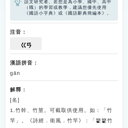
語文研究者。若您是為小學、國中、高中
（職）的學習或教學，建議您優先使用
《國語小字典》或《國語辭典簡編本》。
注音：
ㄍㄢ
漢語拼音：
gān
解釋：
[名]
1.竹幹、竹莖。可截取供使用。如：「竹
竿」。《詩經．衛風．竹竿》：「籊籊竹