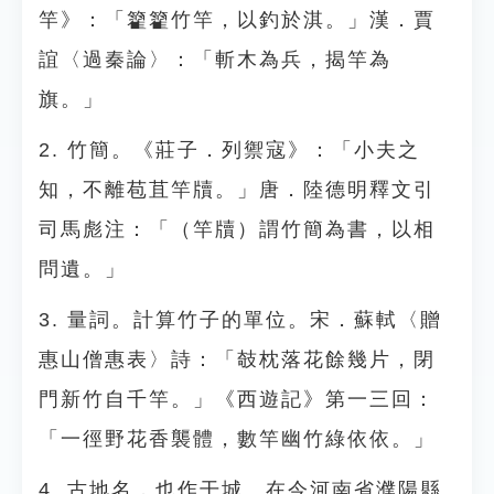
竿》：「籊籊竹竿，以釣於淇。」漢．賈
誼〈過秦論〉：「斬木為兵，揭竿為
旗。」
2. 竹簡。《莊子．列禦寇》：「小夫之
知，不離苞苴竿牘。」唐．陸德明釋文引
司馬彪注：「（竿牘）謂竹簡為書，以相
問遺。」
3. 量詞。計算竹子的單位。宋．蘇軾〈贈
惠山僧惠表〉詩：「攲枕落花餘幾片，閉
門新竹自千竿。」《西遊記》第一三回：
「一徑野花香襲體，數竿幽竹綠依依。」
4. 古地名，也作干城。在今河南省濮陽縣