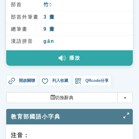
索引選單
部首
竹
ㄓㄨˊ
知識索引
部首外筆畫
3
畫
單字索引
總筆畫
9
畫
生命大百科索引
漢語拼音
gān
播放
遊戲專區
教學應用
開啟關聯
列入收藏
QRcode分享
貓頭鷹博士
切換
切換辭典
教育部國語小字典
注音：