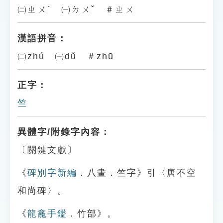
㈡ㄓㄨˊ ㈠ㄉㄨˇ ＃ㄓㄨ
漢語拼音：
㈡zhú ㈠dǔ ＃zhū
正字：
竺
異體字/附錄字內容：
〔關鍵文獻〕
《
碑別字新編
．八畫．竺字》引〈唐不空
和尚碑〉。
《
龍龕手鑑
．竹部》。