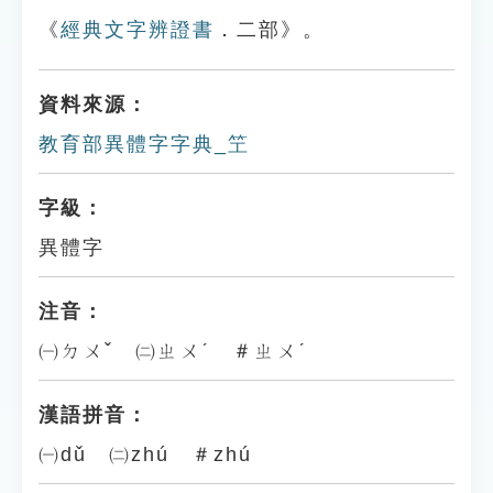
《
經典文字辨證書
．二部》。
資料來源：
教育部異體字字典_笁
字級：
異體字
注音：
㈠ㄉㄨˇ ㈡ㄓㄨˊ ＃ㄓㄨˊ
漢語拼音：
㈠dǔ ㈡zhú ＃zhú