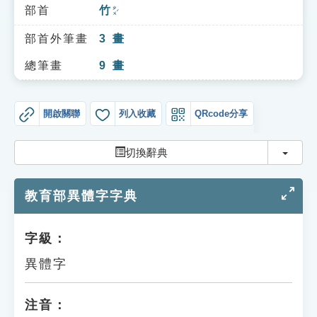
索引選單
部首
竹
ㄓㄨˊ
知識索引
部首外筆畫
3
畫
單字索引
總筆畫
9
畫
生命大百科索引
開啟關聯
列入收藏
QRcode分享
遊戲專區
切換
切換辭典
教學應用
教育部異體字字典
貓頭鷹博士
字級：
異體字
注音：