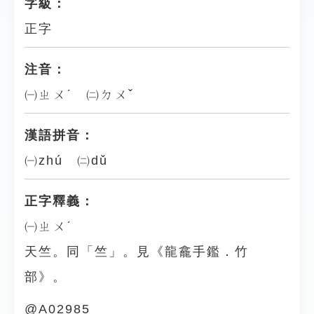
字級：
正字
注音：
㈠ㄓㄨˊ ㈡ㄉㄨˇ
漢語拼音：
㈠zhú ㈡dǔ
正字釋義：
㈠ㄓㄨˊ
天竺。同「竺」。見《龍龕手鑑．竹
部》。
@A02985