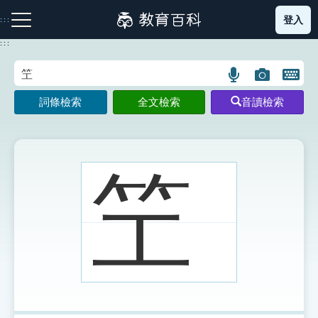
跳
登入
:::
到
主
:::
要
內
語
圖
開
容
注音索引圖示
筆畫索引圖示
部首索引表圖示
言
片
啟
詞條檢索
全文檢索
音讀檢索
搜
搜
鍵
尋
尋
盤
圖
圖
圖
示
示
示
笁
網站導覽
生字詞彙表
成語故事