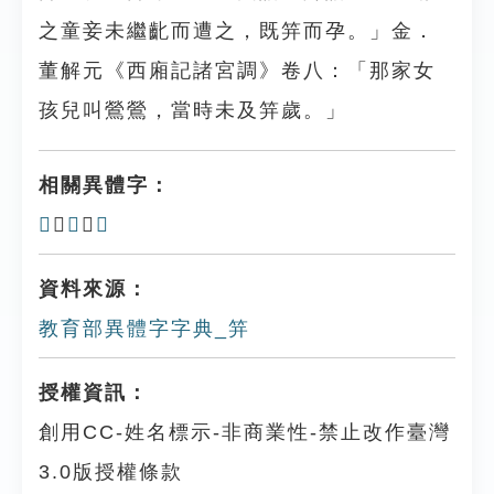
之童妾未繼齔而遭之，既笄而孕。」金．
董解元《西廂記諸宮調》卷八：「那家女
孩兒叫鶯鶯，當時未及笄歲。」
相關異體字：
𠚙
、
筓
、
䈂
資料來源：
教育部異體字字典_笄
授權資訊：
創用CC-姓名標示-非商業性-禁止改作臺灣
3.0版授權條款