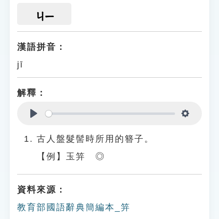
ㄐㄧ
漢語拼音：
jī
解釋：
Play
Settings
古人盤髮髻時所用的簪子。
【例】玉笄 ◎
資料來源：
教育部國語辭典簡編本_笄