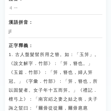
ㄐㄧ
漢語拼音：
jī
正字釋義：
1. 古人盤髮髻所用之簪。如：「玉笄」。
《說文解字．竹部》：「笄，簪也。」
《玉篇．竹部》：「笄，簪也，婦人笄
冠。」《字彙．竹部》：「笄，簪也，所
以固髮者。女子年十五而笄。」《禮記．
檀弓上》：「南宮縚之妻之姑之喪，夫子
誨之髽曰：『爾毋從從爾，爾毋扈扈