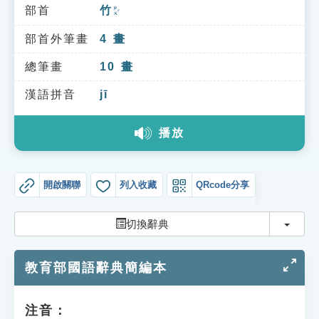
索引選單
部首
竹
ㄓㄨˊ
知識索引
部首外筆畫
4
畫
單字索引
總筆畫
10
畫
生命大百科索引
漢語拼音
jī
播放
遊戲專區
教學應用
開啟關聯
列入收藏
QRcode分享
貓頭鷹博士
切換
切換辭典
教育部國語辭典簡編本
注音：