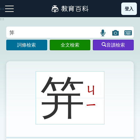
跳
登入
:::
到
主
:::
要
內
語
圖
開
容
注音索引圖示
筆畫索引圖示
部首索引表圖示
言
片
啟
詞條檢索
全文檢索
音讀檢索
搜
搜
鍵
尋
尋
盤
圖
圖
圖
示
示
示
笄
ㄐ
網站導覽
ㄧ
生字詞彙表
成語故事