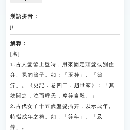
漢語拼音：
jī
解釋：
[名]
1.古人髮髻上盤時，用來固定頭髮或別住
弁、冕的簪子。如：「玉笄」、「簪
笄」。《史記．卷四三．趙世家》：「其
姊聞之，泣而呼天，摩笄自殺。」
2.古代女子十五歲盤髮插笄，以示成年。
特指成年之禮。如：「笄年」、「及
笄」。