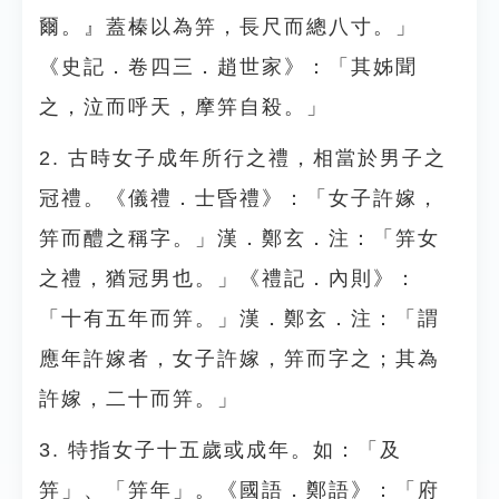
爾。』蓋榛以為笄，長尺而總八寸。」
《史記．卷四三．趙世家》：「其姊聞
之，泣而呼天，摩笄自殺。」
2. 古時女子成年所行之禮，相當於男子之
冠禮。《儀禮．士昏禮》：「女子許嫁，
笄而醴之稱字。」漢．鄭玄．注：「笄女
之禮，猶冠男也。」《禮記．內則》：
「十有五年而笄。」漢．鄭玄．注：「謂
應年許嫁者，女子許嫁，笄而字之；其為
許嫁，二十而笄。」
3. 特指女子十五歲或成年。如：「及
笄」、「笄年」。《國語．鄭語》：「府