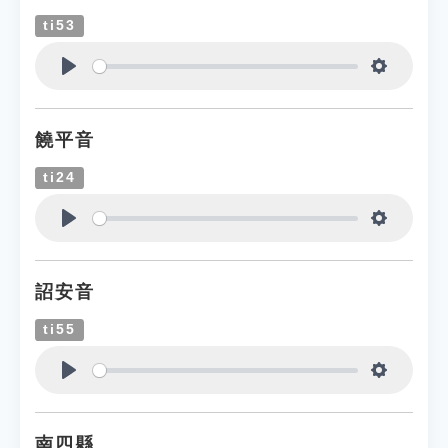
ti53
Play
Settings
饒平音
ti24
Play
Settings
詔安音
ti55
Play
Settings
南四縣