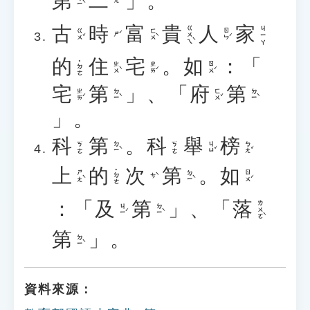
第
二
」。
ㄉㄧˋ
ㄦˋ
古
時
富
貴
人
家
ㄍㄨㄟˋ
ㄐㄧㄚ
ㄍㄨˇ
ㄈㄨˋ
ㄖㄣˊ
ㄕˊ
的
住
宅
。
如
：「
˙ㄉㄜ
ㄓㄨˋ
ㄓㄞˊ
ㄖㄨˊ
宅
第
」、「
府
第
ㄓㄞˊ
ㄉㄧˋ
ㄈㄨˇ
ㄉㄧˋ
」。
科
第
。
科
舉
榜
ㄉㄧˋ
ㄐㄩˇ
ㄅㄤˇ
ㄎㄜ
ㄎㄜ
上
的
次
第
。
如
˙ㄉㄜ
ㄕㄤˋ
ㄉㄧˋ
ㄖㄨˊ
ㄘˋ
：「
及
第
」、「
落
ㄌㄨㄛˋ
ㄐㄧˊ
ㄉㄧˋ
第
」。
ㄉㄧˋ
資料來源：