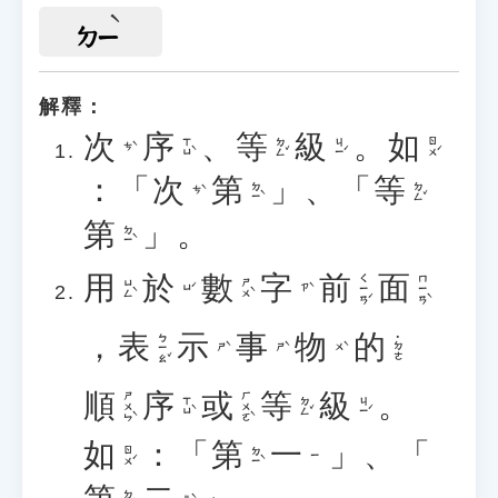
ㄉㄧ
解釋：
次
序
、
等
級
。
如
ㄒㄩˋ
ㄉㄥˇ
ㄐㄧˊ
ㄖㄨˊ
ㄘˋ
：「
次
第
」、「
等
ㄉㄧˋ
ㄉㄥˇ
ㄘˋ
第
」。
ㄉㄧˋ
用
於
數
字
前
面
ㄑㄧㄢˊ
ㄇㄧㄢˋ
ㄩㄥˋ
ㄕㄨˋ
ㄩˊ
ㄗˋ
，
表
示
事
物
的
ㄅㄧㄠˇ
˙ㄉㄜ
ㄕˋ
ㄕˋ
ㄨˋ
順
序
或
等
級
。
ㄕㄨㄣˋ
ㄏㄨㄛˋ
ㄒㄩˋ
ㄉㄥˇ
ㄐㄧˊ
如
：「
第
一
」、「
ㄖㄨˊ
ㄉㄧˋ
ㄧ