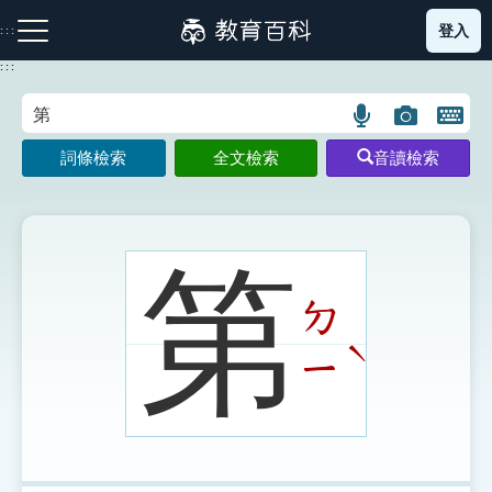
跳
登入
:::
到
主
:::
要
內
語
圖
開
容
注音索引圖示
筆畫索引圖示
部首索引表圖示
言
片
啟
詞條檢索
全文檢索
音讀檢索
搜
搜
鍵
尋
尋
盤
圖
圖
圖
示
示
示
第
ㄉ
網站導覽
ˋ
ㄧ
生字詞彙表
成語故事