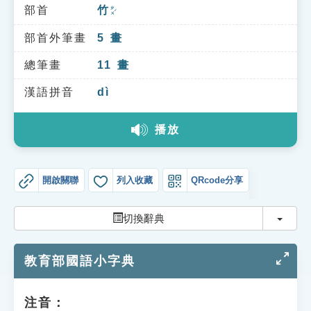
索引選單
部首
竹
ㄓㄨˊ
知識索引
部首外筆畫
5
畫
單字索引
總筆畫
11
畫
生命大百科索引
漢語拼音
dì
播放
遊戲專區
教學應用
開啟關聯
列入收藏
QRcode分享
貓頭鷹博士
切換
切換辭典
教育部國語小字典
注音：