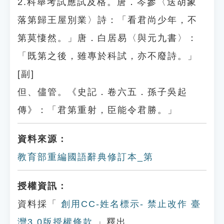
2.科舉考試應試及格。唐．岑參〈送胡象
落第歸王屋別業〉詩：「看君尚少年，不
第莫悽然。」唐．白居易〈與元九書〉：
「既第之後，雖專於科試，亦不廢詩。」
[副]
但、儘管。《史記．卷六五．孫子吳起
傳》：「君第重射，臣能令君勝。」
資料來源：
教育部重編國語辭典修訂本_第
授權資訊：
資料採「
創用CC-姓名標示- 禁止改作 臺
灣3.0版授權條款
」釋出