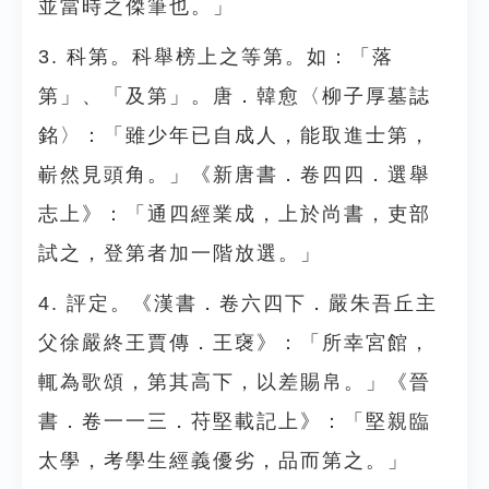
並當時之傑筆也。」
3. 科第。科舉榜上之等第。如：「落
第」、「及第」。唐．韓愈〈柳子厚墓誌
銘〉：「雖少年已自成人，能取進士第，
嶄然見頭角。」《新唐書．卷四四．選舉
志上》：「通四經業成，上於尚書，吏部
試之，登第者加一階放選。」
4. 評定。《漢書．卷六四下．嚴朱吾丘主
父徐嚴終王賈傳．王襃》：「所幸宮館，
輒為歌頌，第其高下，以差賜帛。」《晉
書．卷一一三．苻堅載記上》：「堅親臨
太學，考學生經義優劣，品而第之。」