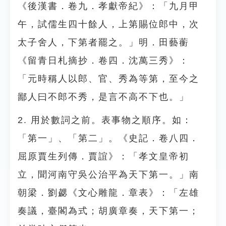
《後漢書．卷九．孝獻帝紀》：「九月甲
午，試儒生四十餘人，上第賜位郎中，次
太子舍人，下第者罷之。」明．田藝蘅
《留青日札摘抄．卷四．沈萬三秀》：
「元時稱人以郎、官、秀為等第，至今之
鄙人曰不郎不秀，是言不高不下也。」
2. 用於數詞之前。表事物之順序。如：
「第一」、「第二」。《史記．卷八四．
屈原賈生列傳．賈誼》：「孝文皇帝初
立，聞河南守吳公治平為天下第一。」南
朝梁．劉勰《文心雕龍．章表》：「左雄
奏議，臺閣為式；胡廣章奏，天下第一；