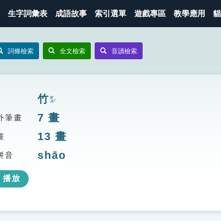
生字詞彙表
成語故事
索引選單
遊戲專區
教學應用
貓
詞條檢索
全文檢索
音讀檢索
竹
ㄓㄨˊ
7
畫
外筆畫
13
畫
畫
shāo
拼音
播放