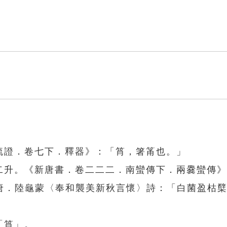
疏證．卷七下．釋器》：「筲，箸筩也。」
斗二升。《新唐書．卷二二二．南蠻傳下．兩爨蠻傳
唐．陸龜蒙〈奉和襲美新秋言懷〉詩：「白菌盈枯
「筲」。