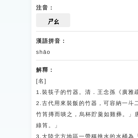
注音：
ㄕㄠ
漢語拼音：
shāo
解釋：
[名]
1.裝筷子的竹器。清．王念孫《廣雅
2.古代用來裝飯的竹器，可容納一
竹筲摶而啖之，烏杯貯羹如雞彞。」
綠筲。」
3.大陸北方地區一帶稱挑水的水桶為