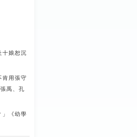
杜十娘恕沉
不肯用張守
如張禹、孔
？」《幼學
」