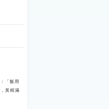
》：「飯用
櫱，黃精滿