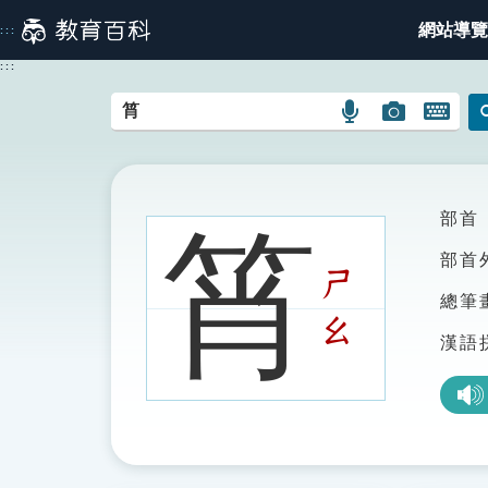
跳
網站導覽
:::
到
主
:::
要
內
語
圖
開
容
言
片
啟
搜
搜
鍵
尋
尋
盤
圖
圖
圖
部首
筲
示
示
示
部首
ㄕ
總筆
ㄠ
漢語