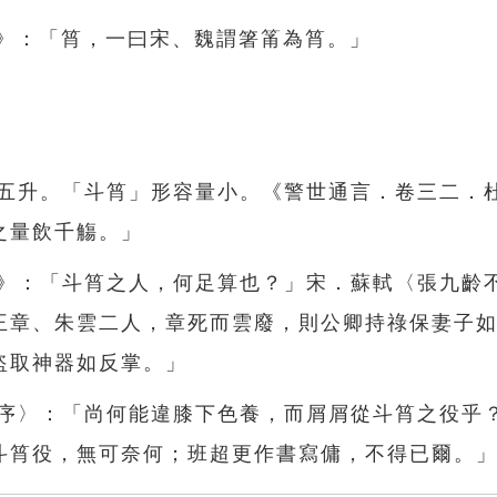
部》：「筲，一曰宋、魏謂箸筩為筲。」
容五升。「斗筲」形容量小。《警世通言．卷三二．
之量飲千觴。」
路》：「斗筲之人，何足算也？」宋．蘇軾〈張九齡
王章、朱雲二人，章死而雲廢，則公卿持祿保妻子
盜取神器如反掌。」
賦序〉：「尚何能違膝下色養，而屑屑從斗筲之役乎
斗筲役，無可奈何；班超更作書寫傭，不得已爾。