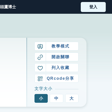
頭鷹博士
登入
教學模式
開啟關聯
列入收藏
QRcode分享
文字大小
小
中
大