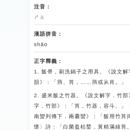
注音：
ㄕㄠ
漢語拼音：
shāo
正字釋義：
1. 飯帚，刷洗鍋子之用具。《說文
韻》：「䈰、筲，……䈰或从肖。」
2. 盛米飯之竹器。《說文解字．竹
字．竹部》：「筲，竹器，容斗。」
南蠻列傳下．兩爨蠻》：「飯用竹筲
懷〉詩：「白菌盈枯櫱，黃精滿綠筲