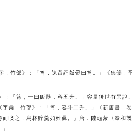
解字．竹部》：「筲，陳留謂飯帚曰筲。」《集韻．
部》：「筲，一曰飯器，容五升。」容量後世有異說
《字彙．竹部》：「筲，容斗二升。」《新唐書．
摶而啖之，烏杯貯羹如雞彝。」唐．陸龜蒙〈奉和
。」