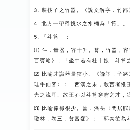
3. 裝筷子之竹器。《說文解字．竹
4. 北方一帶稱挑水之水桶為「筲」。
5. 「斗筲」：
⑴ 斗，量器，容十升。筲，竹器，
百寶箱》：「坐中若有杜十娘，斗筲
⑵ 比喻才識器量狹小。《論語．子
珪牛仙客〉：「西漢之末，敢言者惟
光之流耳。故王莽以斗筲穿窬之才，
⑶ 比喻俸祿很少。晉．潘岳〈閒居
瓊林．卷三．貧富類》：「郭泰欲為