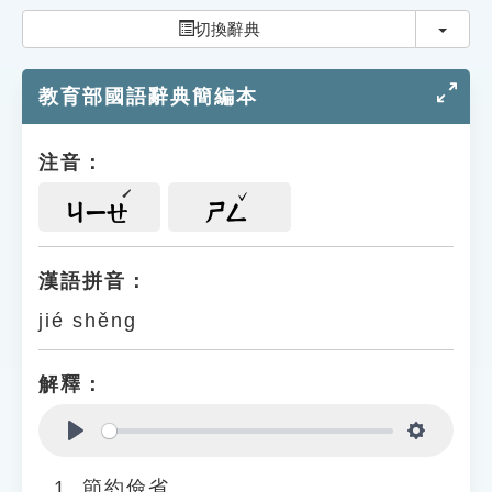
索引選單
切換
切換辭典
知識索引
教育部國語辭典簡編本
單字索引
生命大百科索引
注音：
遊戲專區
ㄐㄧㄝ
ㄕㄥ
教學應用
漢語拼音：
jié shěng
貓頭鷹博士
解釋：
Play
Settings
節約儉省。