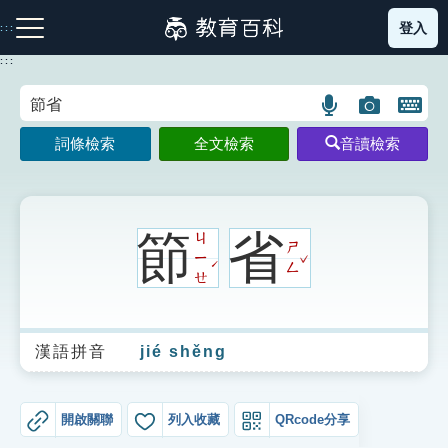
跳
登入
:::
到
主
:::
要
內
語
圖
開
容
注音索引圖示
筆畫索引圖示
部首索引表圖示
言
片
啟
詞條檢索
全文檢索
音讀檢索
搜
搜
鍵
尋
尋
盤
圖
圖
圖
示
示
示
節
省
ㄐ
ㄕ
ˇ
ㄧ
ˊ
ㄥ
ㄝ
網站導覽
漢語拼音
jié shěng
生字詞彙表
成語故事
開啟關聯
列入收藏
QRcode分享