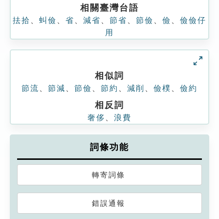
相關臺灣台語
抾拾
、
虯儉
、
省
、
減省
、
節省
、
節儉
、
儉
、
儉儉仔
用
相似詞
節流
、
節減
、
節儉
、
節約
、
減削
、
儉樸
、
儉約
相反詞
奢侈
、
浪費
詞條功能
轉寄詞條
錯誤通報