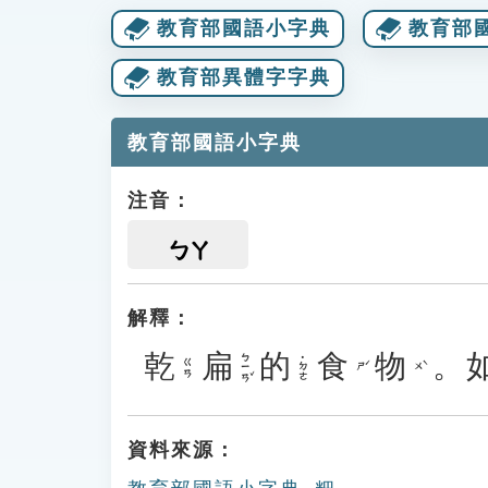
教育部國語小字典
教育部
教育部異體字字典
教育部國語小字典
注音：
ㄅㄚ
解釋：
乾
扁
的
食
物
。
ㄅㄧㄢˇ
˙ㄉㄜ
ㄍㄢ
ㄕˊ
ㄨˋ
資料來源：