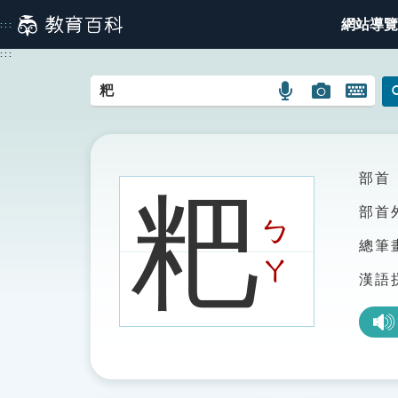
跳
網站導覽
:::
到
主
:::
要
內
語
圖
開
容
言
片
啟
搜
搜
鍵
尋
尋
盤
圖
圖
圖
部首
粑
示
示
示
部首
ㄅ
總筆
ㄚ
漢語