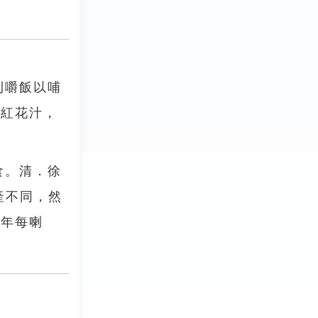
則嚼飯以哺
下紅花汁，
食。清．徐
產不同，然
每年每喇