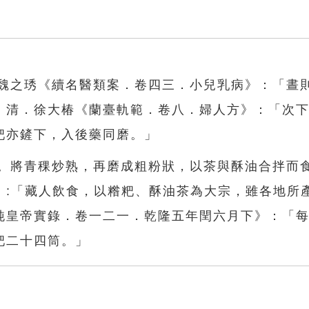
．魏之琇《續名醫類案．卷四三．小兒乳病》：「晝
」清．徐大椿《蘭臺軌範．卷八．婦人方》：「次
粑亦鏟下，入後藥同磨。」
食。將青稞炒熟，再磨成粗粉狀，以茶與酥油合拌而
》:「藏人飲食，以糌粑、酥油茶為大宗，雖各地所
純皇帝實錄．卷一二一．乾隆五年閏六月下》：「
粑二十四筒。」