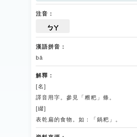
注音：
ㄅㄚ
漢語拼音：
bā
解釋：
[名]
譯音用字。參見「糌粑」條。
[綴]
表乾扁的食物。如：「鍋粑」。