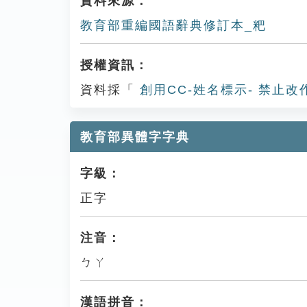
資料來源：
教育部重編國語辭典修訂本_粑
授權資訊：
資料採「
創用CC-姓名標示- 禁止改
教育部異體字字典
字級：
正字
注音：
ㄅㄚ
漢語拼音：