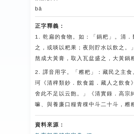
bā
正字釋義：
1. 乾扁的食物。如：「鍋粑」。清
之，或啖以粑果；夜則貯水以飲之。
熬成大黃膏，取入瓦盆盛之，大黃鍋
2. 譯音用字。「糌粑」：藏民之主
珂《清稗類鈔．飲食篇．藏人之飲食
舍此不足以云飽。」《清實錄．高宗
嘛、與養廉口糧青稞中斗二十斗，糌
資料來源：