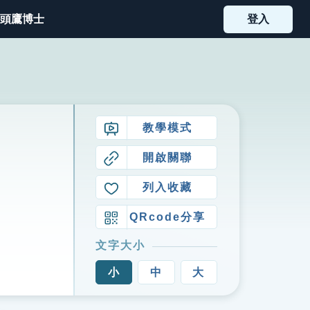
頭鷹博士
登入
教學模式
開啟關聯
列入收藏
QRcode分享
文字大小
小
中
大