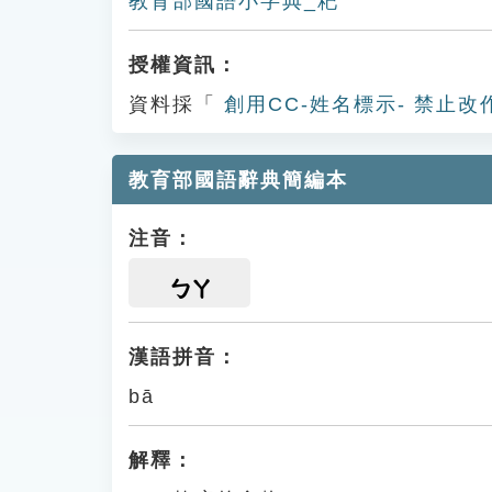
教育部國語小字典_粑
授權資訊：
資料採「
創用CC-姓名標示- 禁止改
教育部國語辭典簡編本
注音：
ㄅㄚ
漢語拼音：
bā
解釋：