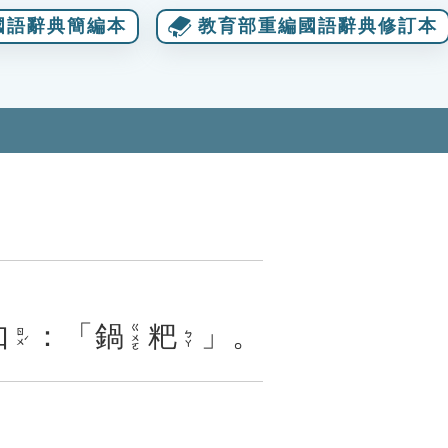
國語辭典簡編本
教育部重編國語辭典修訂本
如
：「
鍋
粑
」。
ㄍㄨㄛ
ㄖㄨˊ
ㄅㄚ