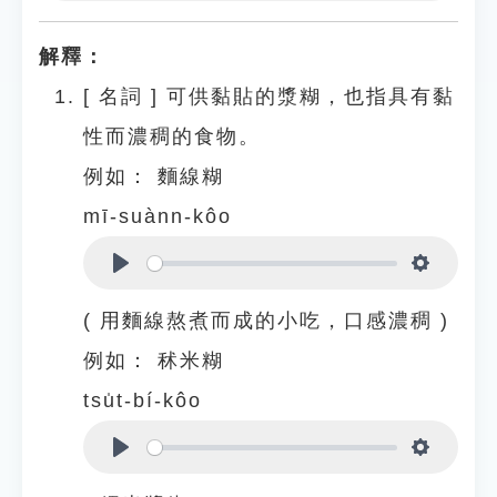
Play
Settings
解釋：
[
名詞
]
可供黏貼的漿糊，也指具有黏
性而濃稠的食物。
例如：
麵線糊
mī-suànn-kôo
Play
Settings
( 用麵線熬煮而成的小吃，口感濃稠 )
例如：
秫米糊
tsu̍t-bí-kôo
Play
Settings