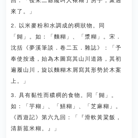
回：「後來二爺纔叫人裱糊了房子，聚過
來了。」
2. 以米麥粉和水調成的稠狀物。同
「餬」。如：「麵糊」、「漿糊」。宋．
沈括《夢溪筆談．卷二五．雜誌》：「予
奉使按邊，始為木圖寫其山川道路，其初
遍履山川，旋以麵糊木屑寫其形勢於木案
上。」
3. 具有黏性而穠稠的食物。同「餬」。
如：「芋糊」、「鱔糊」、「芝麻糊」。
《西遊記》第六九回：「『滑軟黃粱飯，
清新菰米糊。』」