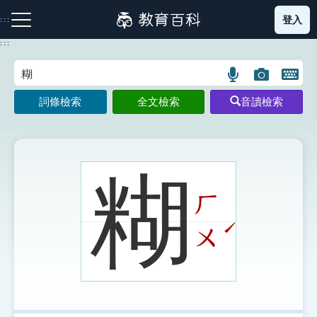
跳
登入
:::
到
主
:::
要
內
語
圖
開
容
注音索引圖示
筆畫索引圖示
部首索引表圖示
言
片
啟
詞條檢索
全文檢索
音讀檢索
搜
搜
鍵
尋
尋
盤
圖
圖
圖
示
示
示
糊
ㄏ
網站導覽
ˊ
ㄨ
生字詞彙表
成語故事