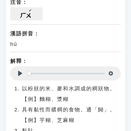
注音：
ㄏㄨ
漢語拼音：
hú
解釋：
Play
Settings
以粉狀的米、麥和水調成的稠狀物。
【例】麵糊、漿糊
具有黏性而穠稠的食物。通「餬」。
【例】芋糊、芝麻糊
黏貼。