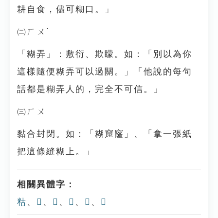
耕自食，儘可糊口。」
㈡ㄏㄨˋ
「糊弄」：敷衍、欺矇。如：「別以為你
這樣隨便糊弄可以過關。」「他說的每句
話都是糊弄人的，完全不可信。」
㈢ㄏㄨ
黏合封閉。如：「糊窟窿」、「拿一張紙
把這條縫糊上。」
相關異體字：
䊀
、
𩰯
、
𪏻
、
𪐉
、
𪏹
、
𪍒