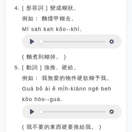
[
形容詞
]
變成糊狀。
例如：
麵煠甲糊去。
Mī sa̍h kah kôo--khì.
Play
Settings
( 麵煮到糊掉。 )
[
動詞
]
強推、硬給。
例如：
我無愛的物件硬欲糊予我。
Guá bô ài ê mi̍h-kiānn ngē beh
kôo hōo--guá.
Play
Settings
( 我不要的東西硬要推給我。 )