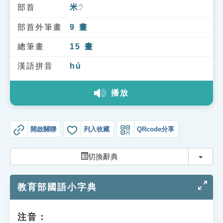
索引選單
部首
米
ㄇㄧˇ
知識索引
部首外筆畫
9
畫
單字索引
總筆畫
15
畫
生命大百科索引
漢語拼音
hú
播放
遊戲專區
教學應用
開啟關聯
列入收藏
QRcode分享
貓頭鷹博士
切換
切換辭典
教育部國語小字典
注音：