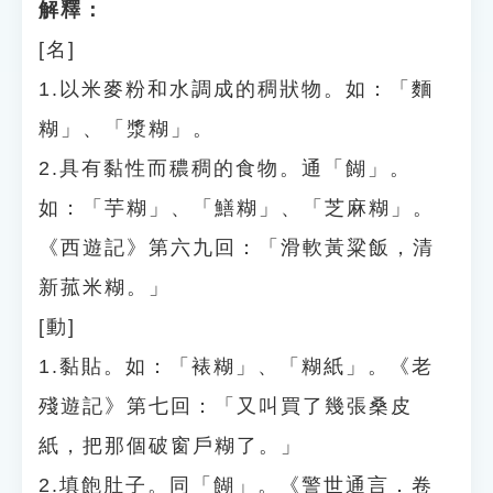
解釋：
[名]
1.以米麥粉和水調成的稠狀物。如：「麵
糊」、「漿糊」。
2.具有黏性而穠稠的食物。通「餬」。
如：「芋糊」、「鱔糊」、「芝麻糊」。
《西遊記》第六九回：「滑軟黃粱飯，清
新菰米糊。」
[動]
1.黏貼。如：「裱糊」、「糊紙」。《老
殘遊記》第七回：「又叫買了幾張桑皮
紙，把那個破窗戶糊了。」
2.填飽肚子。同「餬」。《警世通言．卷