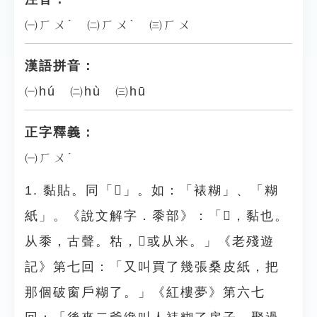
㈠ㄏㄨˊ ㈡ㄏㄨˋ ㈢ㄏㄨ
漢語拼音：
㈠hú ㈡hù ㈢hū
正字釋義：
㈠ㄏㄨˊ
1. 黏貼。同「𪏻」。如：「裱糊」、「糊
紙」。《說文解字．黍部》：「𪏻，黏也。
从黍，古聲。䊀，𪏻或从米。」《老殘遊
記》第七回：「又叫買了幾張桑皮紙，把
那個破窗戶糊了。」《紅樓夢》第六七