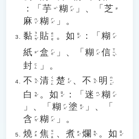
：「
芋
糊
」、「
芝
ㄏㄨˊ
ㄩˋ
ㄓ
麻
糊
」。
ㄇㄚˊ
ㄏㄨˊ
黏
貼
。
如
：「
糊
ㄋㄧㄢˊ
ㄊㄧㄝ
ㄖㄨˊ
ㄏㄨˊ
紙
盒
」、「
糊
信
ㄒㄧㄣˋ
ㄏㄜˊ
ㄏㄨˊ
ㄓˇ
封
」。
ㄈㄥ
不
清
楚
、
不
明
ㄇㄧㄥˊ
ㄑㄧㄥ
ㄅㄨˋ
ㄔㄨˇ
ㄅㄨˋ
白
。
如
：「
迷
糊
ㄅㄞˊ
ㄖㄨˊ
ㄇㄧˊ
ㄏㄨˊ
」、「
糊
塗
」、「
ㄏㄨˊ
ㄊㄨˊ
含
糊
」。
ㄏㄢˊ
ㄏㄨˊ
燒
焦
、
煮
爛
。
如
ㄐㄧㄠ
ㄓㄨˇ
ㄌㄢˋ
ㄖㄨˊ
ㄕㄠ