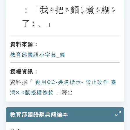
：「
我
把
麵
煮
糊
ㄇㄧㄢˋ
ㄨㄛˇ
ㄅㄚˇ
ㄓㄨˇ
ㄏㄨˊ
了
。」
˙ㄌㄜ
資料來源：
教育部國語小字典_糊
授權資訊：
資料採「
創用CC-姓名標示- 禁止改作 臺
灣3.0版授權條款
」釋出
教育部國語辭典簡編本