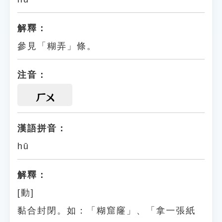
解釋：
參見「糊弄」條。
注音：
ㄏㄨ
漢語拼音：
hū
解釋：
[動]
黏合封閉。如：「糊窟窿」、「拿一張紙