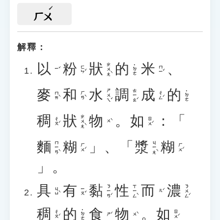
ㄏㄨ
解釋：
以
粉
狀
的
米
、
ㄓㄨㄤˋ
˙ㄉㄜ
ㄈㄣˇ
ㄇㄧˇ
ㄧˇ
麥
和
水
調
成
的
ㄕㄨㄟˇ
ㄊㄧㄠˊ
˙ㄉㄜ
ㄇㄞˋ
ㄏㄢˋ
ㄔㄥˊ
稠
狀
物
。
如
：「
ㄓㄨㄤˋ
ㄔㄡˊ
ㄖㄨˊ
ㄨˋ
麵
糊
」、「
漿
糊
ㄇㄧㄢˋ
ㄐㄧㄤˋ
ㄏㄨˊ
ㄏㄨˊ
」。
具
有
黏
性
而
濃
ㄋㄧㄢˊ
ㄒㄧㄥˋ
ㄋㄨㄥˊ
ㄐㄩˋ
ㄧㄡˇ
ㄦˊ
稠
的
食
物
。
如
˙ㄉㄜ
ㄔㄡˊ
ㄖㄨˊ
ㄕˊ
ㄨˋ