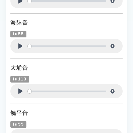
Play
Settings
海陸音
fu55
Play
Settings
大埔音
fu113
Play
Settings
饒平音
fu55