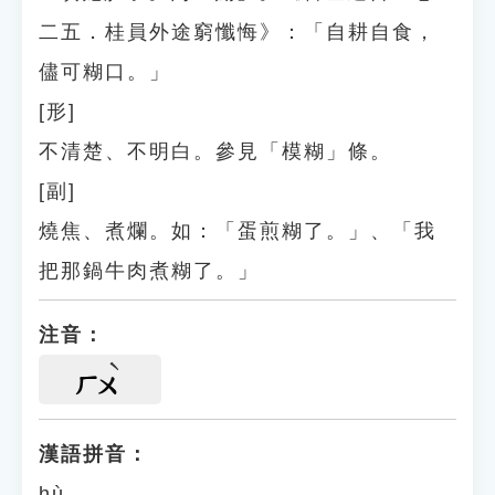
二五．桂員外途窮懺悔》：「自耕自食，
儘可糊口。」
[形]
不清楚、不明白。參見「模糊」條。
[副]
燒焦、煮爛。如：「蛋煎糊了。」、「我
把那鍋牛肉煮糊了。」
注音：
ㄏㄨ
漢語拼音：
hù