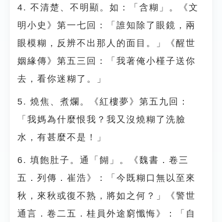
4. 不清楚、不明顯。如：「含糊」。《文
明小史》第一七回：「誰知除了眼鏡，兩
眼模糊，反辨不出那人的面目。」《醒世
姻緣傳》第五三回：「我著俺小槿子送你
去，看你迷糊了。」
5. 燒焦、煮爛。《紅樓夢》第五九回：
「我媽為什麼恨我？我又沒燒糊了洗臉
水，有甚麼不是！」
6. 填飽肚子。通「餬」。《魏書．卷三
五．列傳．崔浩》：「今既糊口無以至來
秋，來秋或復不熟，將如之何？」《警世
通言．卷二五．桂員外途窮懺悔》：「自