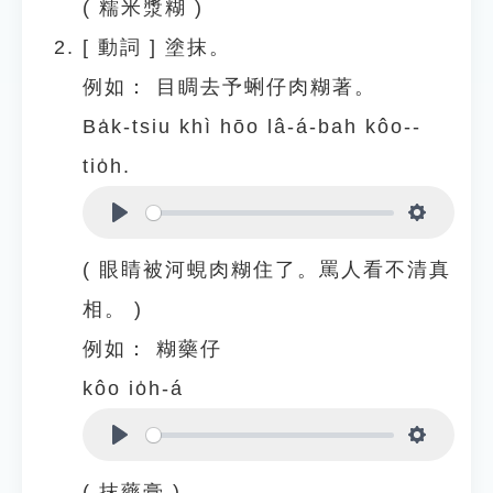
( 糯米漿糊 )
[
動詞
]
塗抹。
例如：
目睭去予蜊仔肉糊著。
Ba̍k-tsiu khì hōo lâ-á-bah kôo--
tio̍h.
Play
Settings
( 眼睛被河蜆肉糊住了。罵人看不清真
相。 )
例如：
糊藥仔
kôo io̍h-á
Play
Settings
( 抹藥膏 )