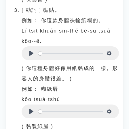
[
動詞
]
黏貼。
例如：
你這款身體袂輸紙糊的。
Lí tsit khuán sin-thé bē-su tsuá
kôo--ê.
Play
Settings
( 你這種身體好像用紙黏成的一樣。形
容人的身體很差。 )
例如：
糊紙厝
kôo tsuá-tshù
Play
Settings
( 黏製紙屋 )