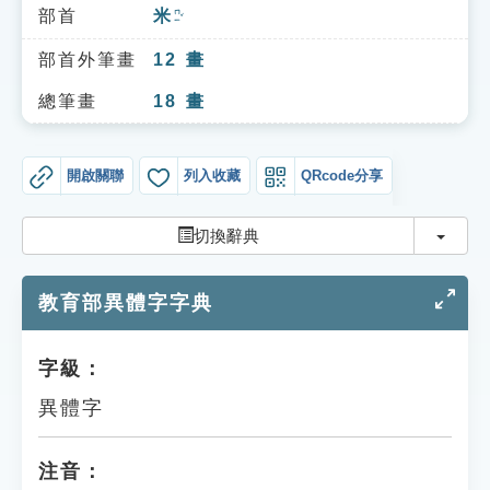
索引選單
部首
米
ㄇㄧˇ
知識索引
部首外筆畫
12
畫
單字索引
總筆畫
18
畫
生命大百科索引
開啟關聯
列入收藏
QRcode分享
遊戲專區
切換
切換辭典
教學應用
教育部異體字字典
貓頭鷹博士
字級：
異體字
注音：