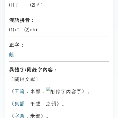
⑴ㄒㄧ ⑵ㄔˋ
漢語拼音：
⑴xī ⑵chì
正字：
饎
異體字/附錄字內容：
〔關鍵文獻〕
《
玉篇
．米部．
字》。
《
集韻
．平聲．之韻》。
《
字彙
．米部》。