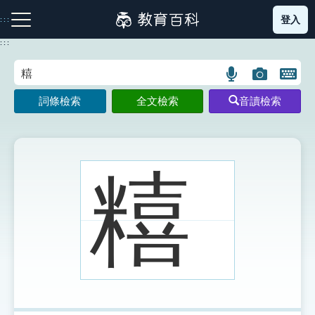
跳
登入
:::
到
主
:::
要
內
語
圖
開
容
注音索引圖示
筆畫索引圖示
部首索引表圖示
言
片
啟
詞條檢索
全文檢索
音讀檢索
搜
搜
鍵
尋
尋
盤
圖
圖
圖
示
示
示
糦
網站導覽
生字詞彙表
成語故事