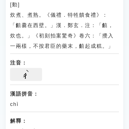
[動]
炊煮、煮熟。《儀禮．特牲饋食禮》：
「饎爨在西壁。」漢．鄭玄．注：「饎，
炊也。」《初刻拍案驚奇》卷六：「攪入
一兩樣，不按君臣的藥末，饎起成糕。」
注音：
ㄔ
漢語拼音：
chì
解釋：