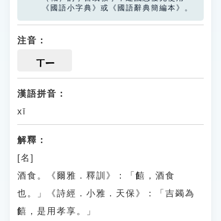
《國語小字典》或《國語辭典簡編本》。
注音：
ㄒㄧ
漢語拼音：
xī
解釋：
[名]
酒食。《爾雅．釋訓》：「饎，酒食
也。」《詩經．小雅．天保》：「吉蠲為
饎，是用孝享。」