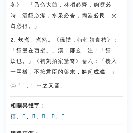
冬》：「乃命大酋，秫稻必齊，麴糱必
時，湛饎必潔，水泉必香，陶器必良，火
齊必得。」
2. 炊煮、煮熟。《儀禮．特牲饋食禮》：
「饎爨在西壁。」漢．鄭玄．注：「饎，
炊也。」《初刻拍案驚奇》卷六：「攪入
一兩樣，不按君臣的藥末，饎起成糕。」
㈡ㄔˋ，ㄒㄧ之又音。
相關異體字：
糦
、
𩛉
、
𩜂
、
𩝮
、
𩟄
、
𩞡