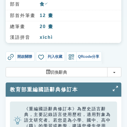
索引選單
部首
食
ㄕˊ
知識索引
部首外筆畫
12
畫
單字索引
總筆畫
20
畫
生命大百科索引
漢語拼音
xīchì
遊戲專區
開啟關聯
列入收藏
QRcode分享
教學應用
切換
切換辭典
貓頭鷹博士
教育部重編國語辭典修訂本
《重編國語辭典修訂本》為歷史語言辭
典，主要記錄語言使用歷程，適用對象為
語文研究者。若您是為小學、國中、高中
（職）的學習或教學，建議您優先使用