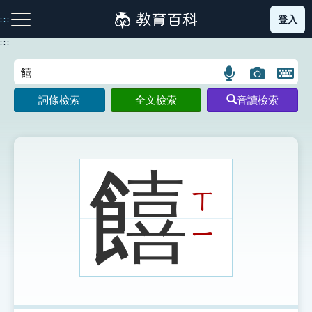
跳
登入
:::
到
主
:::
要
內
語
圖
開
容
注音索引圖示
筆畫索引圖示
部首索引表圖示
言
片
啟
詞條檢索
全文檢索
音讀檢索
搜
搜
鍵
尋
尋
盤
圖
圖
圖
示
示
示
饎
ㄒ
網站導覽
ㄧ
生字詞彙表
成語故事