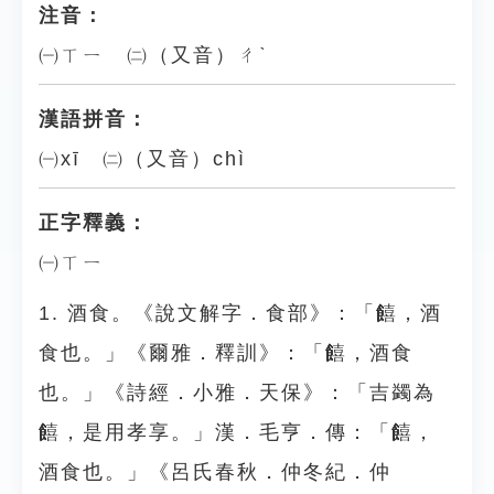
注音：
㈠ㄒㄧ ㈡（又音）ㄔˋ
漢語拼音：
㈠xī ㈡（又音）chì
正字釋義：
㈠ㄒㄧ
1. 酒食。《說文解字．食部》：「饎，酒
食也。」《爾雅．釋訓》：「饎，酒食
也。」《詩經．小雅．天保》：「吉蠲為
饎，是用孝享。」漢．毛亨．傳：「饎，
酒食也。」《呂氏春秋．仲冬紀．仲