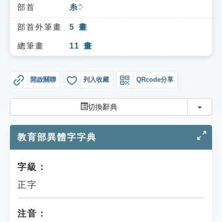
索引選單
部首
糸
ㄇㄧˋ
知識索引
部首外筆畫
5
畫
單字索引
總筆畫
11
畫
生命大百科索引
開啟關聯
列入收藏
QRcode分享
遊戲專區
切換
切換辭典
教學應用
教育部異體字字典
貓頭鷹博士
字級：
正字
注音：