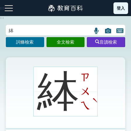
跳
登入
:::
到
主
:::
要
內
語
圖
開
容
注音索引圖示
筆畫索引圖示
部首索引表圖示
言
片
啟
詞條檢索
全文檢索
音讀檢索
搜
搜
鍵
尋
尋
盤
圖
圖
圖
示
示
示
絊
ㄗ
ㄨ
網站導覽
ˋ
ㄟ
生字詞彙表
成語故事