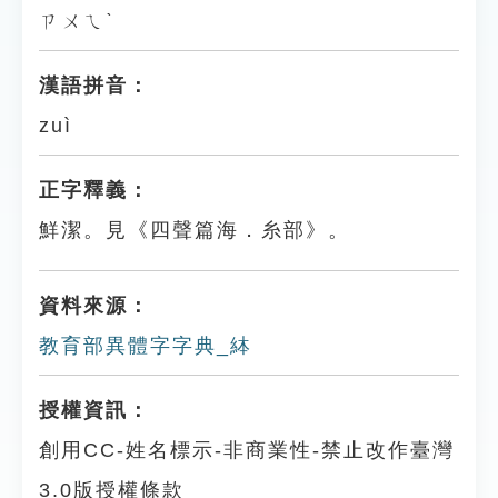
ㄗㄨㄟˋ
漢語拼音：
zuì
正字釋義：
鮮潔。見《四聲篇海．糸部》。
資料來源：
教育部異體字字典_絊
授權資訊：
創用CC-姓名標示-非商業性-禁止改作臺灣
3.0版授權條款