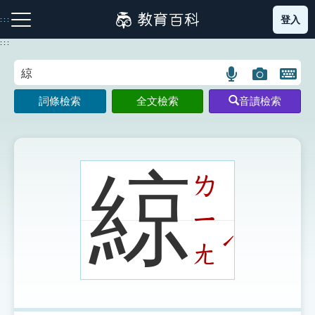
跳
登入
:::
到
主
:::
要
內
語
圖
開
容
注音索引圖示
筆畫索引圖示
部首索引表圖示
言
片
啟
詞條檢索
全文檢索
音讀檢索
搜
搜
鍵
尋
尋
盤
圖
圖
圖
示
示
示
綡
ㄌ
ㄧ
網站導覽
ˊ
ㄤ
生字詞彙表
成語故事