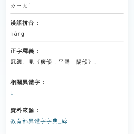
ㄌㄧㄤˊ
漢語拼音：
liáng
正字釋義：
冠纚。見《廣韻．平聲．陽韻》。
相關異體字：
𦂠
資料來源：
教育部異體字字典_綡