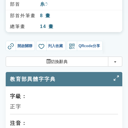
索引選單
部首
糸
ㄇㄧˋ
知識索引
部首外筆畫
8
畫
單字索引
總筆畫
14
畫
生命大百科索引
開啟關聯
列入收藏
QRcode分享
遊戲專區
切換
切換辭典
教學應用
教育部異體字字典
貓頭鷹博士
字級：
正字
注音：