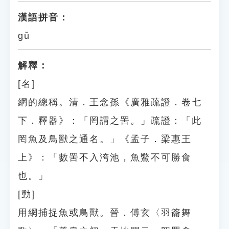
漢語拼音：
gǔ
解釋：
[名]
網的總稱。清．王念孫《廣雅疏證．卷七
下．釋器》：「罔謂之罟。」疏證：「此
罔魚及鳥獸之通名。」《孟子．梁惠王
上》：「數罟不入洿池，魚鱉不可勝食
也。」
[動]
用網捕捉魚或鳥獸。晉．傅玄〈羽籥舞