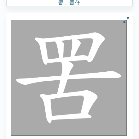
罟
、
罟仔