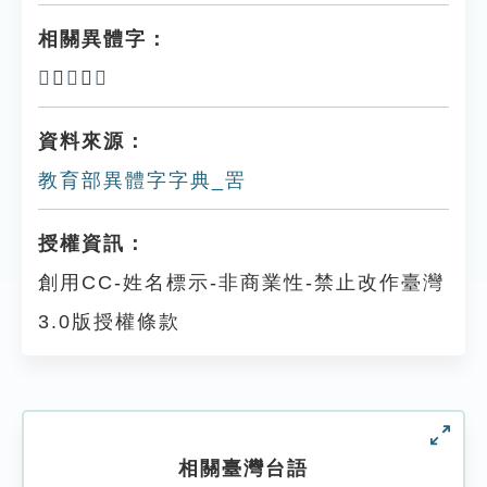
相關異體字：
𦊖
、
𦊟
、
䇢
資料來源：
教育部異體字字典_罟
授權資訊：
創用CC-姓名標示-非商業性-禁止改作臺灣
3.0版授權條款
相關臺灣台語