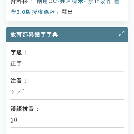
資料採「
創用CC-姓名標示- 禁止改作 臺
灣3.0版授權條款
」釋出
教育部異體字字典
字級：
正字
注音：
ㄍㄨˇ
漢語拼音：
gǔ