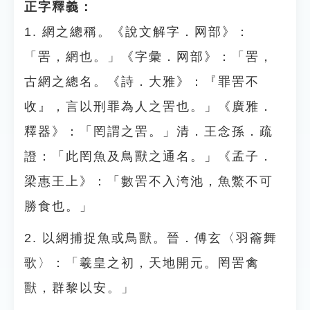
正字釋義：
1. 網之總稱。《說文解字．网部》：
「罟，網也。」《字彙．网部》：「罟，
古網之總名。《詩．大雅》：『罪罟不
收』，言以刑罪為人之罟也。」《廣雅．
釋器》：「罔謂之罟。」清．王念孫．疏
證：「此罔魚及鳥獸之通名。」《孟子．
梁惠王上》：「數罟不入洿池，魚鱉不可
勝食也。」
2. 以網捕捉魚或鳥獸。晉．傅玄〈羽籥舞
歌〉：「羲皇之初，天地開元。罔罟禽
獸，群黎以安。」