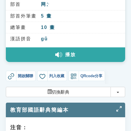
索引選單
部首
网
ㄨㄤˇ
知識索引
部首外筆畫
5
畫
單字索引
總筆畫
10
畫
生命大百科索引
漢語拼音
gǔ
播放
遊戲專區
教學應用
開啟關聯
列入收藏
QRcode分享
貓頭鷹博士
切換
切換辭典
教育部國語辭典簡編本
注音：