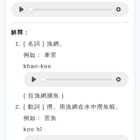
Play
Settings
解釋：
[
名詞
]
漁網。
例如：
牽罟
khan-koo
Play
Settings
( 拉漁網捕魚 )
[
動詞
]
撈。用漁網在水中撈魚蝦。
例如：
罟魚
koo hî