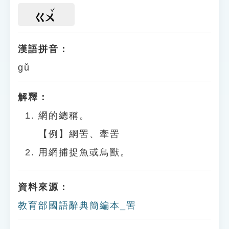
ㄍㄨ
漢語拼音：
gǔ
解釋：
網的總稱。
【例】網罟、牽罟
用網捕捉魚或鳥獸。
資料來源：
教育部國語辭典簡編本_罟