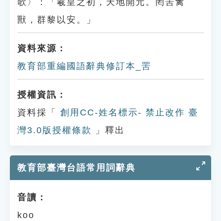
歌〉：「羲皇之初，天地開元。罔罟禽
獸，群黎以安。」
資料來源：
教育部重編國語辭典修訂本_罟
授權資訊：
資料採「
創用CC-姓名標示- 禁止改作 臺
灣3.0版授權條款
」釋出
教育部臺灣台語常用詞辭典
音讀：
koo