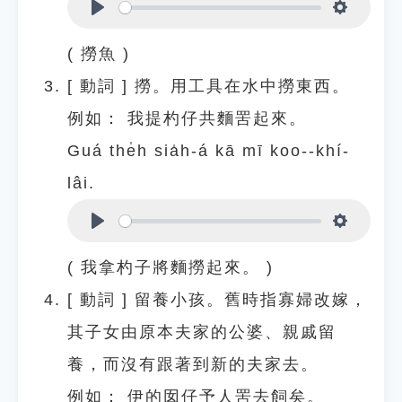
Play
Settings
( 撈魚 )
[
動詞
]
撈。用工具在水中撈東西。
例如：
我提杓仔共麵罟起來。
Guá the̍h sia̍h-á kā mī koo--khí-
lâi.
Play
Settings
( 我拿杓子將麵撈起來。 )
[
動詞
]
留養小孩。舊時指寡婦改嫁，
其子女由原本夫家的公婆、親戚留
養，而沒有跟著到新的夫家去。
例如：
伊的囡仔予人罟去飼矣。