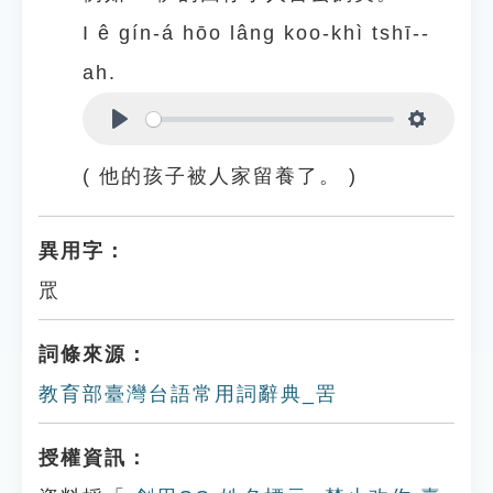
I ê gín-á hōo lâng koo-khì tshī--
ah.
Play
Settings
( 他的孩子被人家留養了。 )
異用字：
罛
詞條來源：
教育部臺灣台語常用詞辭典_罟
授權資訊：