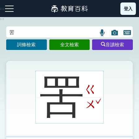
跳
登入
:::
到
主
:::
要
內
語
圖
開
容
注音索引圖示
筆畫索引圖示
部首索引表圖示
言
片
啟
詞條檢索
全文檢索
音讀檢索
搜
搜
鍵
尋
尋
盤
圖
圖
圖
示
示
示
罟
ㄍ
網站導覽
ˇ
ㄨ
生字詞彙表
成語故事