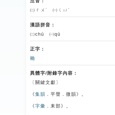
注音：
㈡ㄔㄨˊ ㈠ㄑㄩˋ
漢語拼音：
㈡chú ㈠qù
正字：
耡
異體字/附錄字內容：
〔關鍵文獻〕
《
集韻
．平聲．微韻》。
《
字彙
．耒部》。