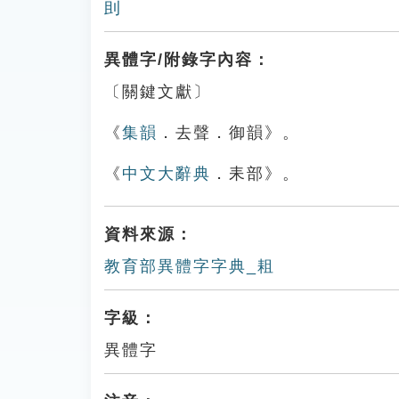
刞
異體字/附錄字內容：
〔關鍵文獻〕
《
集韻
．去聲．御韻》。
《
中文大辭典
．耒部》。
資料來源：
教育部異體字字典_耝
字級：
異體字