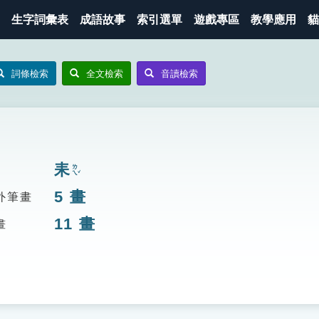
生字詞彙表
成語故事
索引選單
遊戲專區
教學應用
貓
詞條檢索
全文檢索
音讀檢索
耒
ㄌㄟˇ
5
畫
外筆畫
11
畫
畫