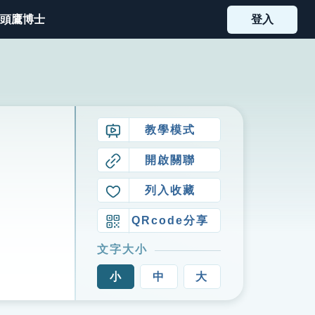
頭鷹博士
登入
教學模式
開啟關聯
列入收藏
QRcode分享
文字大小
小
中
大