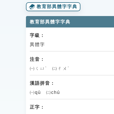
教育部異體字字典
教育部異體字字典
字級：
異體字
注音：
㈠ㄑㄩˋ ㈡ㄔㄨˊ
漢語拼音：
㈠qù ㈡chú
正字：