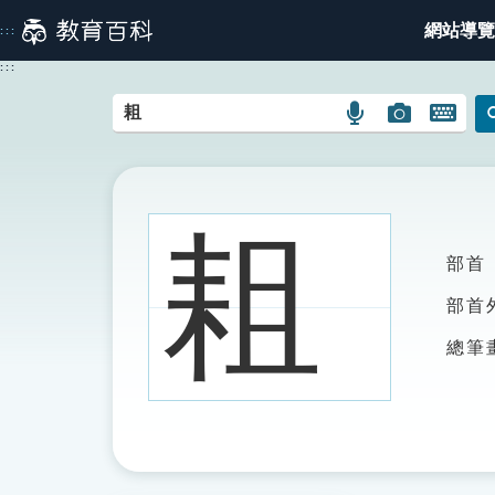
跳
網站導覽
:::
到
主
:::
要
內
語
圖
開
容
言
片
啟
搜
搜
鍵
尋
尋
盤
圖
圖
圖
耝
示
示
示
部首
部首
總筆