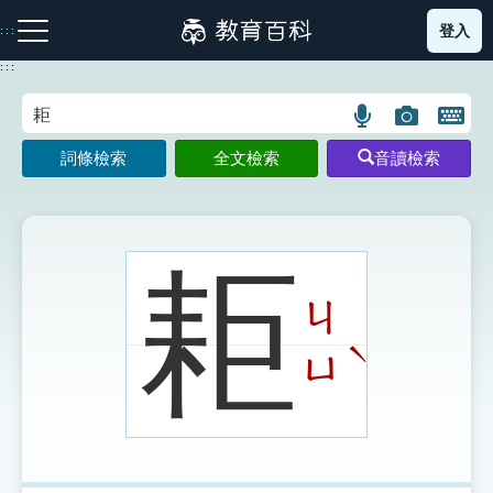
跳
登入
:::
到
主
:::
要
內
語
圖
開
容
注音索引圖示
筆畫索引圖示
部首索引表圖示
言
片
啟
詞條檢索
全文檢索
音讀檢索
搜
搜
鍵
尋
尋
盤
圖
圖
圖
示
示
示
耟
ㄐ
網站導覽
ˋ
ㄩ
生字詞彙表
成語故事