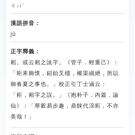
ㄐㄩˋ
漢語拼音：
jù
正字釋義：
耜。或云耜之訛字。《管子．輕重己》：
「耟耒耨懷，鉊鈶叉橿，權渠繉紲，所以
御春夏之事也。」校正引丁士涵云：
「耟，耜字之誤。」《抱朴子．內篇．論
仙》：「華轂易步趣，鼎餗代㳿耟，不亦
美哉！」