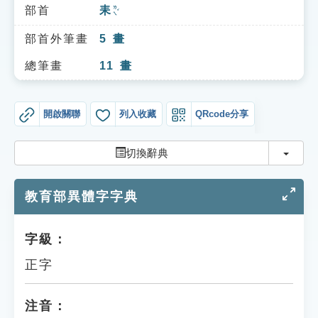
索引選單
部首
耒
ㄌㄟˇ
知識索引
部首外筆畫
5
畫
單字索引
總筆畫
11
畫
生命大百科索引
開啟關聯
列入收藏
QRcode分享
遊戲專區
切換
切換辭典
教學應用
教育部異體字字典
貓頭鷹博士
字級：
正字
注音：