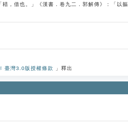
「耤，借也。」《漢書．卷九二．郭解傳》：「以
作 臺灣3.0版授權條款
」釋出