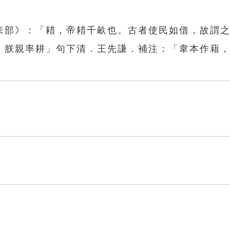
耒部》：「耤，帝耤千畝也。古者使民如借，故謂
，朕親率耕」句下清．王先謙．補注：「韋本作藉