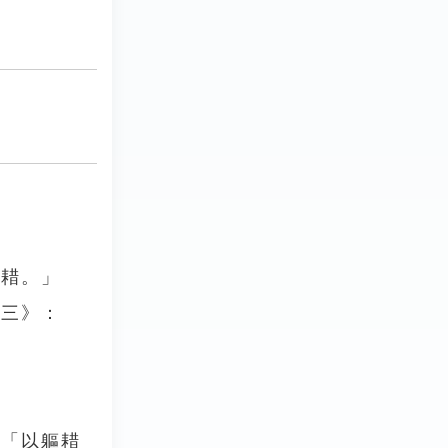
之耤。」
志三》：
：「以軀耤