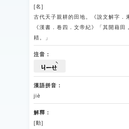
[名]
古代天子親耕的田地。《說文解字．
《漢書．卷四．文帝紀》「其開藉田
耤。」
注音：
ㄐㄧㄝ
漢語拼音：
jiè
解釋：
[動]