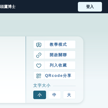
頭鷹博士
登入
教學模式
開啟關聯
列入收藏
QRcode分享
文字大小
小
中
大