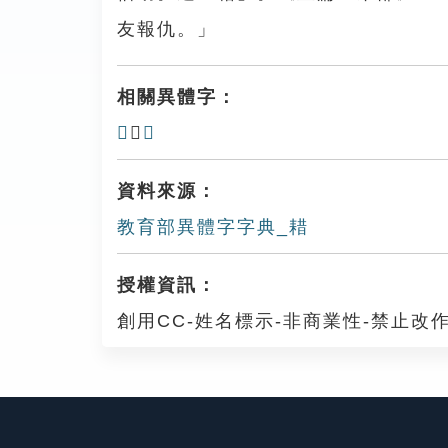
友報仇。」
相關異體字：
𦔢
、
𦔡
資料來源：
教育部異體字字典_耤
授權資訊：
創用CC-姓名標示-非商業性-禁止改作