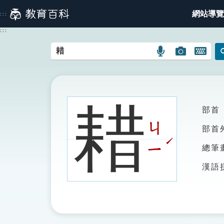
跳
網站導覽
:::
到
主
:::
要
內
語
圖
開
容
言
片
啟
搜
搜
鍵
尋
尋
盤
圖
圖
圖
耤
部首
示
示
示
ㄐ
部首
ˊ
ㄧ
總筆
漢語