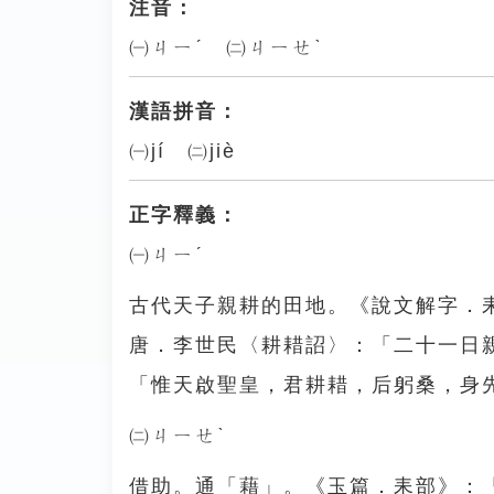
注音：
㈠ㄐㄧˊ ㈡ㄐㄧㄝˋ
漢語拼音：
㈠jí ㈡jiè
正字釋義：
㈠ㄐㄧˊ
古代天子親耕的田地。《說文解字．
唐．李世民〈耕耤詔〉：「二十一日
「惟天啟聖皇，君耕耤，后躬桑，身
㈡ㄐㄧㄝˋ
借助。通「藉」。《玉篇．耒部》：