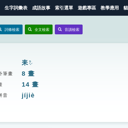
生字詞彙表
成語故事
索引選單
遊戲專區
教學應用
貓
詞條檢索
全文檢索
音讀檢索
耒
ㄌㄟˇ
8
畫
外筆畫
14
畫
畫
jíjiè
拼音