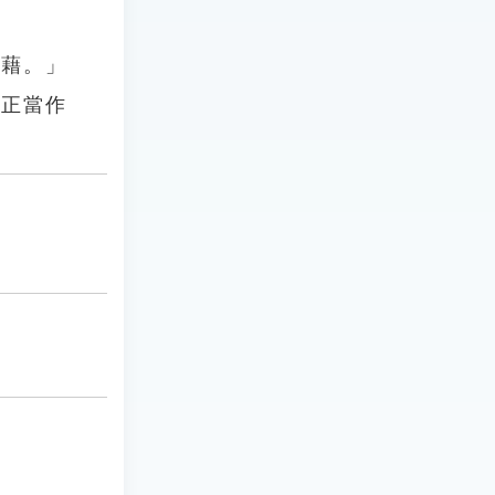
之藉。」
，正當作