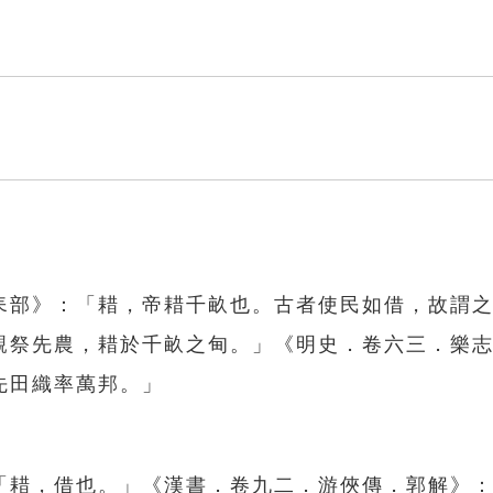
耒部》：「耤，帝耤千畝也。古者使民如借，故謂
親祭先農，耤於千畝之甸。」《明史．卷六三．樂
先田織率萬邦。」
「耤，借也。」《漢書．卷九二．游俠傳．郭解》