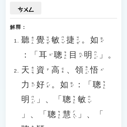
ㄘㄨㄥ
解釋：
聽
覺
敏
捷
。
如
ㄐㄩㄝˊ
ㄇㄧㄣˇ
ㄐㄧㄝˊ
ㄊㄧㄥ
ㄖㄨˊ
：「
耳
聰
目
明
」。
ㄇㄧㄥˊ
ㄘㄨㄥ
ㄇㄨˋ
ㄦˇ
天
資
高
、
領
悟
ㄌㄧㄥˇ
ㄊㄧㄢ
ㄍㄠ
ㄨˋ
ㄗ
力
好
。
如
：「
聰
ㄘㄨㄥ
ㄌㄧˋ
ㄏㄠˇ
ㄖㄨˊ
明
」、「
聰
敏
ㄇㄧㄥˊ
ㄇㄧㄣˇ
ㄘㄨㄥ
」、「
聰
慧
」、「
ㄏㄨㄟˋ
ㄘㄨㄥ