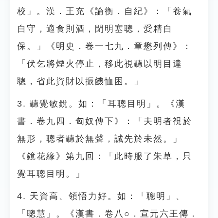
校」。漢．王充《論衡．自紀》：「養氣
自守，適食則酒，閉明塞聰，愛精自
保。」《明史．卷一七九．章懋列傳》：
「伏乞將煙火停止，移此視聽以明目達
聰，省此資財以振饑恤困。」
3. 聽覺敏銳。如：「耳聰目明」。《漢
書．卷九四．匈奴傳下》：「夫明者視於
無形，聰者聽於無聲，誠先於未然。」
《鏡花緣》第九回：「此時服了朱草，只
覺耳聰目明。」
4. 天資高、領悟力好。如：「聰明」、
「聰慧」。《漢書．卷八○．宣元六王傳．