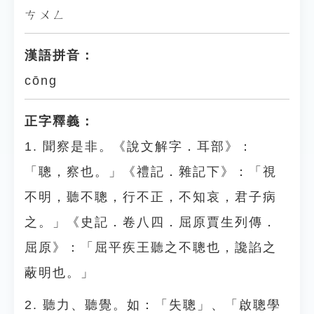
ㄘㄨㄥ
漢語拼音：
cōng
正字釋義：
1. 聞察是非。《說文解字．耳部》：
「聰，察也。」《禮記．雜記下》：「視
不明，聽不聰，行不正，不知哀，君子病
之。」《史記．卷八四．屈原賈生列傳．
屈原》：「屈平疾王聽之不聰也，讒諂之
蔽明也。」
2. 聽力、聽覺。如：「失聰」、「啟聰學