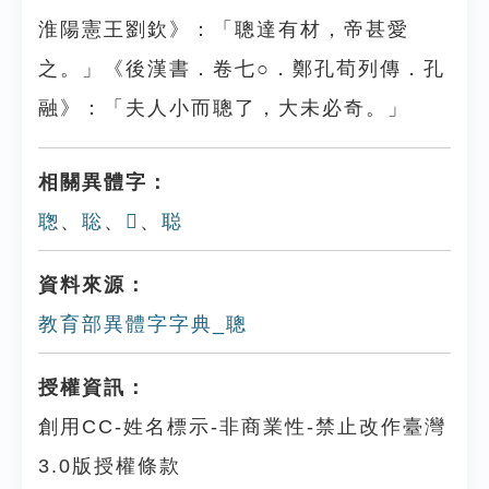
淮陽憲王劉欽》：「聰達有材，帝甚愛
之。」《後漢書．卷七○．鄭孔荀列傳．孔
融》：「夫人小而聰了，大未必奇。」
相關異體字：
聦
、
聡
、
𦕻
、
聪
資料來源：
教育部異體字字典_聰
授權資訊：
創用CC-姓名標示-非商業性-禁止改作臺灣
3.0版授權條款