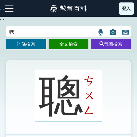
跳
登入
:::
到
主
:::
要
內
語
圖
開
容
注音索引圖示
筆畫索引圖示
部首索引表圖示
言
片
啟
詞條檢索
全文檢索
音讀檢索
搜
搜
鍵
尋
尋
盤
圖
圖
圖
示
示
示
聰
ㄘ
ㄨ
網站導覽
ㄥ
生字詞彙表
成語故事