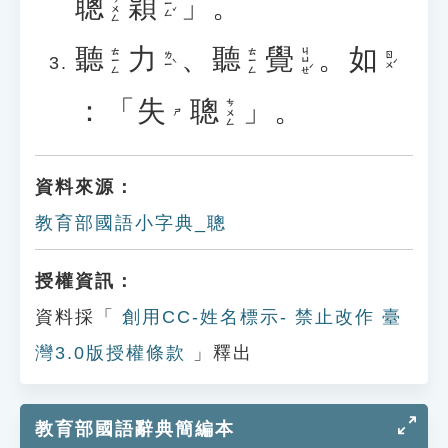
聰
穎
」。
ㄘㄨㄥ
ㄧㄥˇ
聽
力
、
聽
覺
。
如
ㄐㄩㄝˊ
ㄊㄧㄥ
ㄊㄧㄥ
ㄌㄧˋ
ㄖㄨˊ
：「
失
聰
」。
ㄘㄨㄥ
ㄕ
資料來源：
教育部國語小字典_聰
授權資訊：
資料採「
創用CC-姓名標示- 禁止改作 臺
灣3.0版授權條款
」釋出
教育部國語辭典簡編本