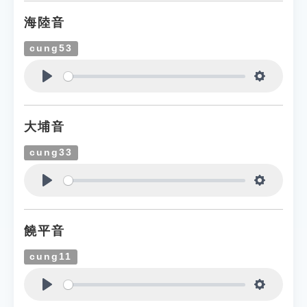
海陸音
cung53
Play
Settings
大埔音
cung33
Play
Settings
饒平音
cung11
Play
Settings