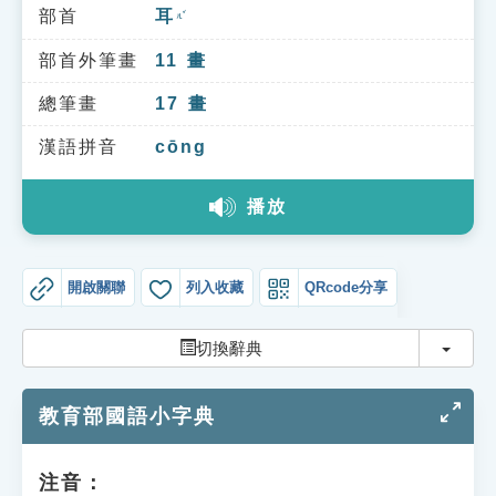
索引選單
部首
耳
ㄦˇ
知識索引
部首外筆畫
11
畫
單字索引
總筆畫
17
畫
生命大百科索引
漢語拼音
cōng
播放
遊戲專區
教學應用
開啟關聯
列入收藏
QRcode分享
貓頭鷹博士
切換
切換辭典
教育部國語小字典
注音：