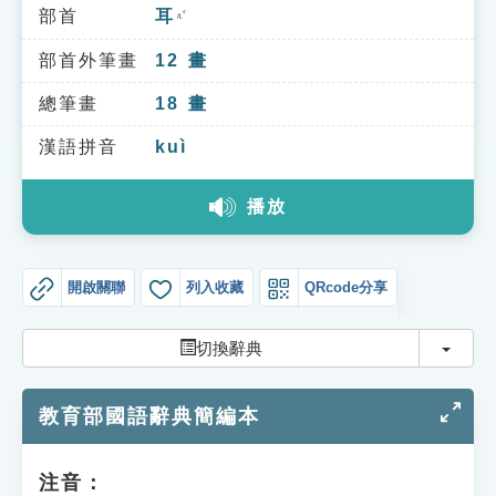
索引選單
部首
耳
ㄦˇ
知識索引
部首外筆畫
12
畫
單字索引
總筆畫
18
畫
生命大百科索引
漢語拼音
kuì
播放
遊戲專區
教學應用
開啟關聯
列入收藏
QRcode分享
貓頭鷹博士
切換
切換辭典
教育部國語辭典簡編本
注音：