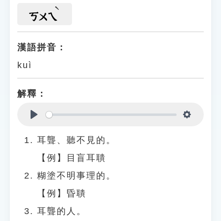
ㄎㄨㄟ
漢語拼音：
kuì
解釋：
Play
Settings
耳聾、聽不見的。
【例】目盲耳聵
糊塗不明事理的。
【例】昏聵
耳聾的人。