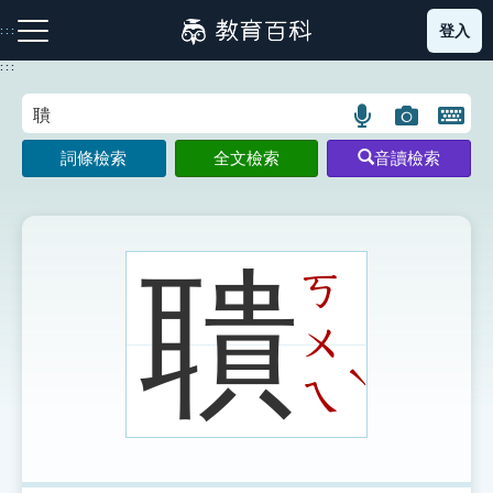
跳
登入
:::
到
主
:::
要
內
語
圖
開
容
注音索引圖示
筆畫索引圖示
部首索引表圖示
言
片
啟
詞條檢索
全文檢索
音讀檢索
搜
搜
鍵
尋
尋
盤
圖
圖
圖
示
示
示
聵
ㄎ
ㄨ
網站導覽
ˋ
ㄟ
生字詞彙表
成語故事