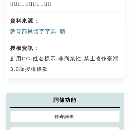
𦖥
、
𦘄
、
𦘃
、
𦘋
、
䠿
、
𦗥
資料來源：
教育部異體字字典_聵
授權資訊：
創用CC-姓名標示-非商業性-禁止改作臺灣
3.0版授權條款
詞條功能
轉寄詞條