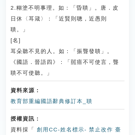
2.糊塗不明事理。如：「昏聵」。唐．皮
日休〈耳箴〉：「近賢則聰，近愚則
聵。」
[名]
耳朵聽不見的人。如：「振聾發聵」。
《國語．晉語四》：「嚚瘖不可使言，聾
聵不可使聽。」
資料來源：
教育部重編國語辭典修訂本_聵
授權資訊：
資料採「
創用CC-姓名標示- 禁止改作 臺