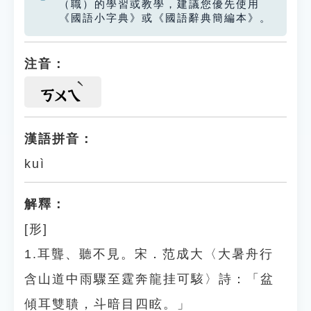
（職）的學習或教學，建議您優先使用
《國語小字典》或《國語辭典簡編本》。
注音：
ㄎㄨㄟ
漢語拼音：
kuì
解釋：
[形]
1.耳聾、聽不見。宋．范成大〈大暑舟行
含山道中雨驟至霆奔龍挂可駭〉詩：「盆
傾耳雙聵，斗暗目四眩。」