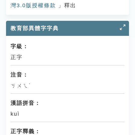
灣3.0版授權條款
」釋出
教育部異體字字典
字級：
正字
注音：
ㄎㄨㄟˋ
漢語拼音：
kuì
正字釋義：