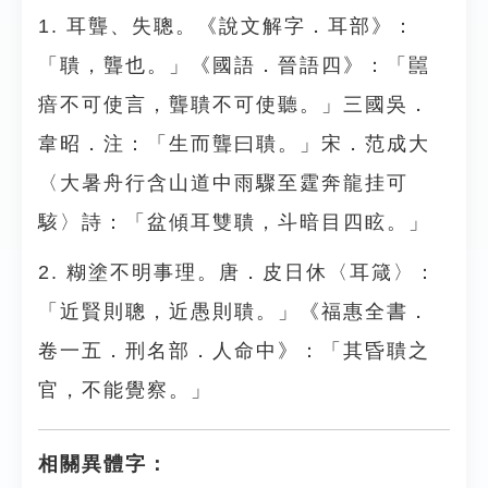
1. 耳聾、失聰。《說文解字．耳部》：
「聵，聾也。」《國語．晉語四》：「嚚
瘖不可使言，聾聵不可使聽。」三國吳．
韋昭．注：「生而聾曰聵。」宋．范成大
〈大暑舟行含山道中雨驟至霆奔龍挂可
駭〉詩：「盆傾耳雙聵，斗暗目四眩。」
2. 糊塗不明事理。唐．皮日休〈耳箴〉：
「近賢則聰，近愚則聵。」《福惠全書．
卷一五．刑名部．人命中》：「其昏聵之
官，不能覺察。」
相關異體字：