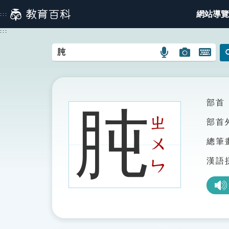
跳
網站導覽
:::
到
主
:::
要
內
語
圖
開
容
言
片
啟
搜
搜
鍵
尋
尋
盤
圖
圖
圖
部首
肫
示
示
示
ㄓ
部首
ㄨ
總筆
漢語
ㄣ