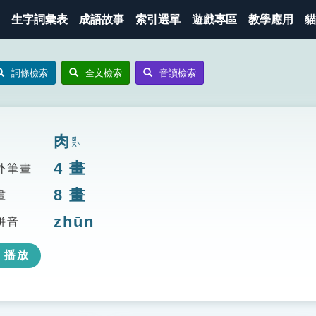
生字詞彙表
成語故事
索引選單
遊戲專區
教學應用
貓
詞條檢索
全文檢索
音讀檢索
肉
ㄖㄡˋ
4
畫
外筆畫
8
畫
畫
zhūn
拼音
播放