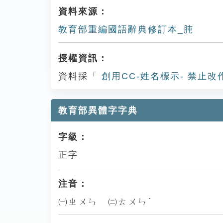
資料來源：
教育部重編國語辭典修訂本_肫
授權資訊：
資料採「
創用CC-姓名標示- 禁止改
教育部異體字字典
字級：
正字
注音：
㈠ㄓㄨㄣ ㈡ㄊㄨㄣˊ