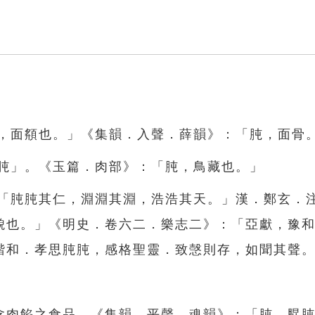
肫，面頯也。」《集韻．入聲．薛韻》：「肫，面骨
鴨肫」。《玉篇．肉部》：「肫，鳥藏也。」
：「肫肫其仁，淵淵其淵，浩浩其天。」漢．鄭玄．
貌也。」《明史．卷六二．樂志二》：「亞獻，豫
諧和．孝思肫肫，感格聖靈．致愨則存，如聞其聲
含肉餡之食品。《集韻．平聲．魂韻》：「肫，䐊