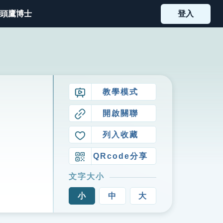
頭鷹博士
登入
教學模式
開啟關聯
列入收藏
QRcode分享
文字大小
小
中
大