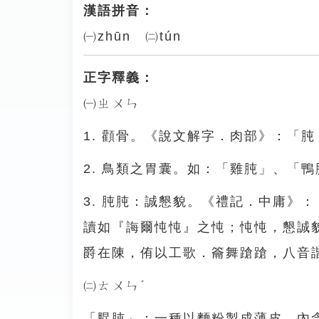
漢語拼音：
㈠zhūn ㈡tún
正字釋義：
㈠ㄓㄨㄣ
1. 顴骨。《說文解字．肉部》：「
2. 鳥類之胃囊。如：「雞肫」、「
3. 肫肫：誠懇貌。《禮記．中庸》
讀如『誨爾忳忳』之忳；忳忳，懇誠
爵在陳，侑以工歌．籥舞蹌蹌，八音
㈡ㄊㄨㄣˊ
「䐊肫」：一種以麵粉製成薄皮，內