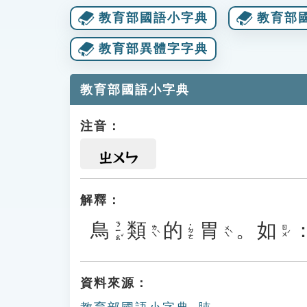
教育部國語小字典
教育部
教育部異體字字典
教育部國語小字典
注音：
ㄓㄨㄣ
解釋：
鳥
類
的
胃
。
如
ㄋㄧㄠˇ
˙ㄉㄜ
ㄌㄟˋ
ㄨㄟˋ
ㄖㄨˊ
資料來源：