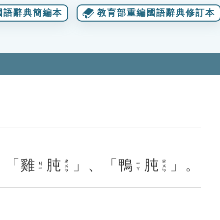
國語辭典簡編本
教育部重編國語辭典修訂本
：「
雞
肫
」、「
鴨
肫
」。
ㄓㄨㄣ
ㄓㄨㄣ
ㄐㄧ
ㄧㄚ