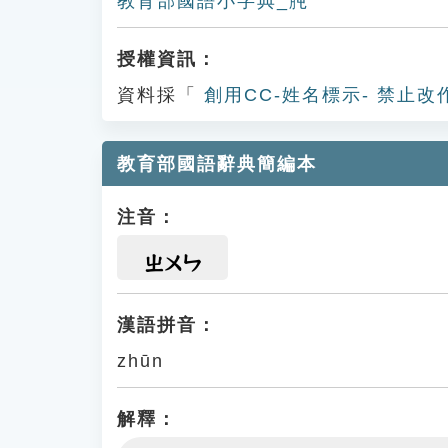
教育部國語小字典_肫
授權資訊：
資料採「
創用CC-姓名標示- 禁止改
教育部國語辭典簡編本
注音：
ㄓㄨㄣ
漢語拼音：
zhūn
解釋：