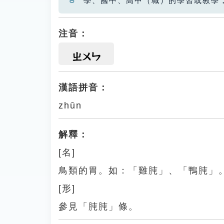
學、國中、高中（職）的學習或教學
注音：
ㄓㄨㄣ
漢語拼音：
zhūn
解釋：
[名]
鳥類的胃。如：「雞肫」、「鴨肫」
[形]
參見「肫肫」條。