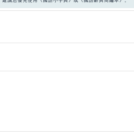
，建議您優先使用《國語小字典》或《國語辭典簡編本》。
。