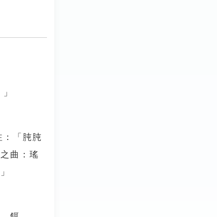
。」
注：「肫肫
和之曲：瑤
。」
肫，餌