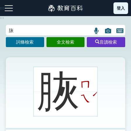
跳
登入
:::
到
主
:::
要
內
語
圖
開
容
注音索引圖示
筆畫索引圖示
部首索引表圖示
言
片
啟
詞條檢索
全文檢索
音讀檢索
搜
搜
鍵
尋
尋
盤
圖
圖
圖
示
示
示
脄
ㄇ
網站導覽
ˊ
ㄟ
生字詞彙表
成語故事