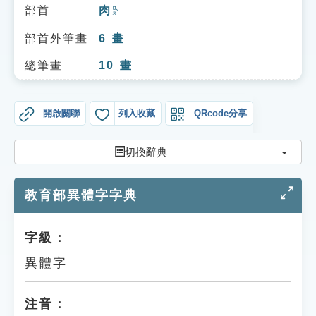
索引選單
部首
肉
ㄖㄡˋ
知識索引
部首外筆畫
6
畫
單字索引
總筆畫
10
畫
生命大百科索引
開啟關聯
列入收藏
QRcode分享
遊戲專區
切換
切換辭典
教學應用
教育部異體字字典
貓頭鷹博士
字級：
異體字
注音：