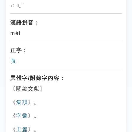
ㄇㄟˊ
漢語拼音：
méi
正字：
脢
異體字/附錄字內容：
〔關鍵文獻〕
《
集韻
》。
《
字彙
》。
《
玉篇
》。