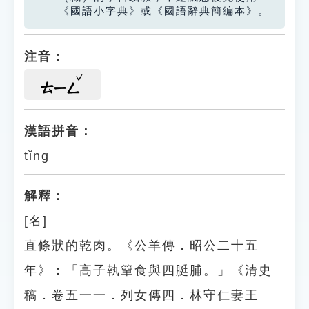
《國語小字典》或《國語辭典簡編本》。
注音：
ㄊㄧㄥ
漢語拼音：
tǐng
解釋：
[名]
直條狀的乾肉。《公羊傳．昭公二十五
年》：「高子執簞食與四脡脯。」《清史
稿．卷五一一．列女傳四．林守仁妻王