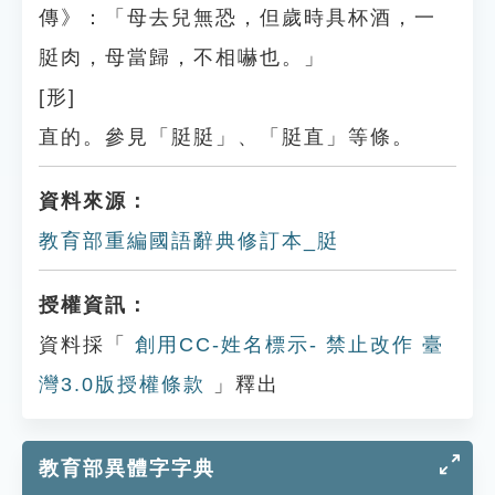
傳》：「母去兒無恐，但歲時具杯酒，一
脡肉，母當歸，不相嚇也。」
[形]
直的。參見「脡脡」、「脡直」等條。
資料來源：
教育部重編國語辭典修訂本_脡
授權資訊：
資料採「
創用CC-姓名標示- 禁止改作 臺
灣3.0版授權條款
」釋出
教育部異體字字典