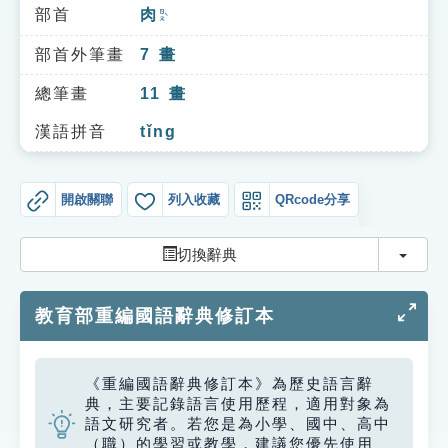
索引選單
部首
肉
ㄖㄡˋ
知識索引
部首外筆畫
7
畫
單字索引
總筆畫
11
畫
生命大百科索引
漢語拼音
tǐng
遊戲專區
開啟關聯
列入收藏
QRcode分享
教學應用
切換
切換辭典
貓頭鷹博士
教育部重編國語辭典修訂本
《重編國語辭典修訂本》為歷史語言辭
典，主要記錄語言使用歷程，適用對象為
語文研究者。若您是為小學、國中、高中
（職）的學習或教學，建議您優先使用