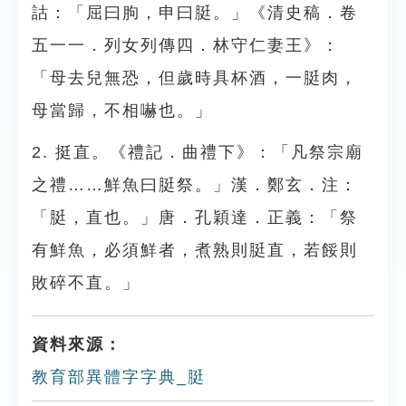
詁：「屈曰朐，申曰脡。」《清史稿．卷
五一一．列女列傳四．林守仁妻王》：
「母去兒無恐，但歲時具杯酒，一脡肉，
母當歸，不相嚇也。」
2. 挺直。《禮記．曲禮下》：「凡祭宗廟
之禮……鮮魚曰脡祭。」漢．鄭玄．注：
「脡，直也。」唐．孔穎達．正義：「祭
有鮮魚，必須鮮者，煮熟則脡直，若餒則
敗碎不直。」
資料來源：
教育部異體字字典_脡