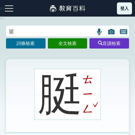
跳
登入
:::
到
主
:::
要
內
語
圖
開
容
注音索引圖示
筆畫索引圖示
部首索引表圖示
言
片
啟
詞條檢索
全文檢索
音讀檢索
搜
搜
鍵
尋
尋
盤
圖
圖
圖
示
示
示
脡
ㄊ
ㄧ
網站導覽
ˇ
ㄥ
生字詞彙表
成語故事