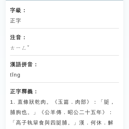
字級：
正字
注音：
ㄊㄧㄥˇ
漢語拼音：
tǐng
正字釋義：
1. 直條狀乾肉。《玉篇．肉部》：「脡，
脯朐也。」《公羊傳．昭公二十五年》：
「高子執簞食與四脡脯。」漢．何休．解