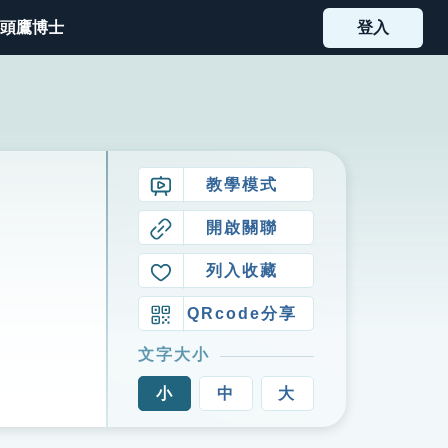
頭鷹博士
登入
教學模式
開啟關聯
列入收藏
QRcode分享
文字大小
小
中
大