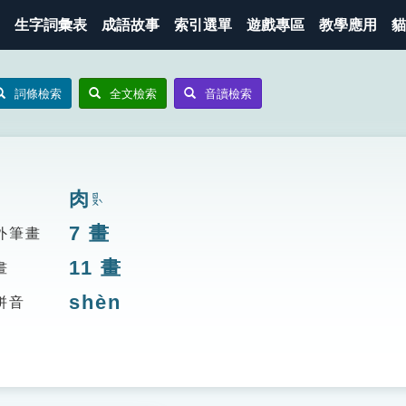
生字詞彙表
成語故事
索引選單
遊戲專區
教學應用
貓
詞條檢索
全文檢索
音讀檢索
肉
ㄖㄡˋ
7
畫
外筆畫
11
畫
畫
shèn
拼音