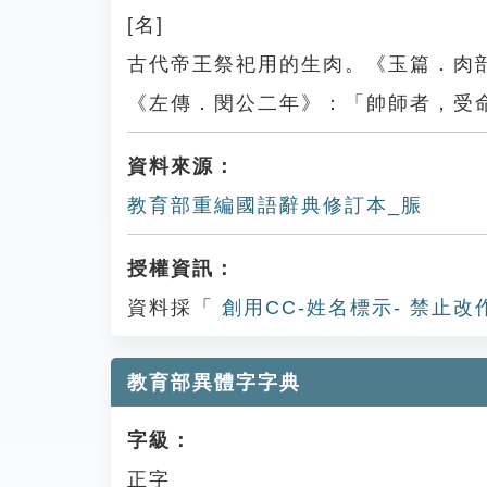
[名]
古代帝王祭祀用的生肉。《玉篇．肉
《左傳．閔公二年》：「帥師者，受
資料來源：
教育部重編國語辭典修訂本_脤
授權資訊：
資料採「
創用CC-姓名標示- 禁止改
教育部異體字字典
字級：
正字