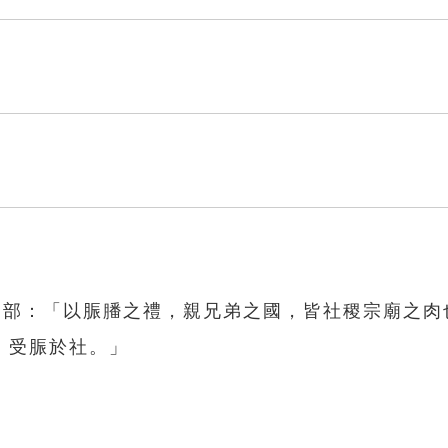
肉部：「以脤膰之禮，親兄弟之國，皆社稷宗廟之肉
，受脤於社。」