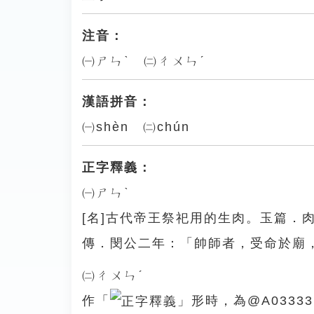
注音：
㈠ㄕㄣˋ ㈡ㄔㄨㄣˊ
漢語拼音：
㈠shèn ㈡chún
正字釋義：
㈠ㄕㄣˋ
[名]古代帝王祭祀用的生肉。玉篇．
傳．閔公二年：「帥師者，受命於廟
㈡ㄔㄨㄣˊ
作「
」形時，為@A03333