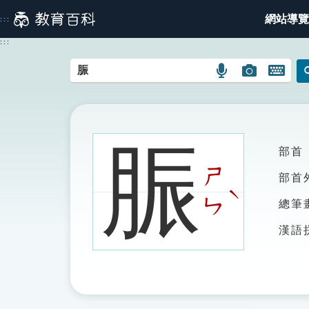
跳
網站導覽
:::
到
主
:::
要
內
語
圖
開
容
言
片
啟
搜
搜
鍵
尋
尋
盤
圖
圖
圖
脤
部首
示
示
示
ㄕ
部首
ˋ
ㄣ
總筆
漢語