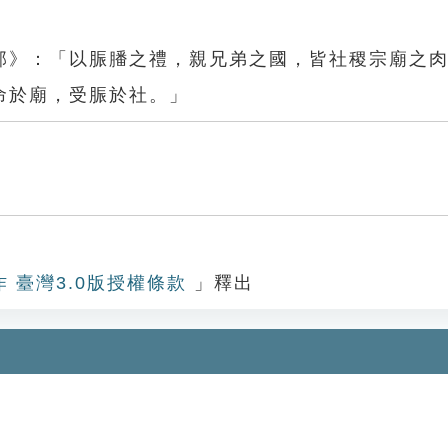
部》：「以脤膰之禮，親兄弟之國，皆社稷宗廟之
命於廟，受脤於社。」
作 臺灣3.0版授權條款
」釋出