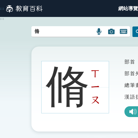
跳
網站導覽
:::
到
主
:::
要
內
語
圖
開
容
言
片
啟
搜
搜
鍵
尋
尋
盤
圖
圖
圖
部首
脩
示
示
示
ㄒ
部首
ㄧ
總筆
漢語
ㄡ