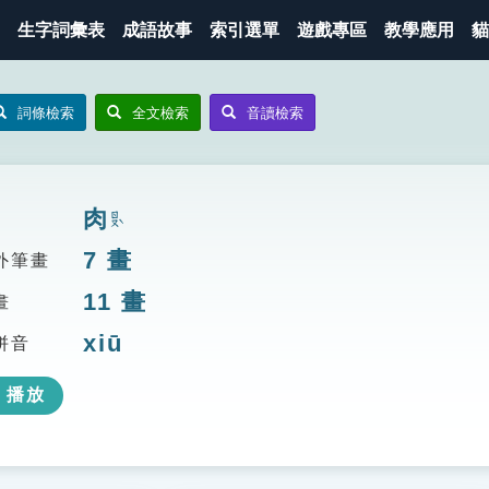
生字詞彙表
成語故事
索引選單
遊戲專區
教學應用
貓
詞條檢索
全文檢索
音讀檢索
肉
ㄖㄡˋ
7
畫
外筆畫
11
畫
畫
xiū
拼音
播放