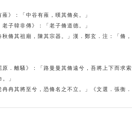
有蓷》：「中谷有蓷，暵其脩矣。」
．老子韓非傳》：「老子脩道德。」
「春秋脩其祖廟，陳其宗器。」漢．鄭玄．注：「脩
．屈原．離騷》：「路曼曼其脩遠兮，吾將上下而求
命。」
「老冉冉其將至兮，恐脩名之不立。」《文選．張衡