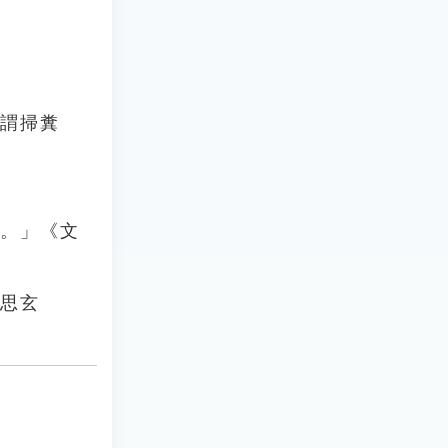
，謂掃糞
索。」《文
．思玄