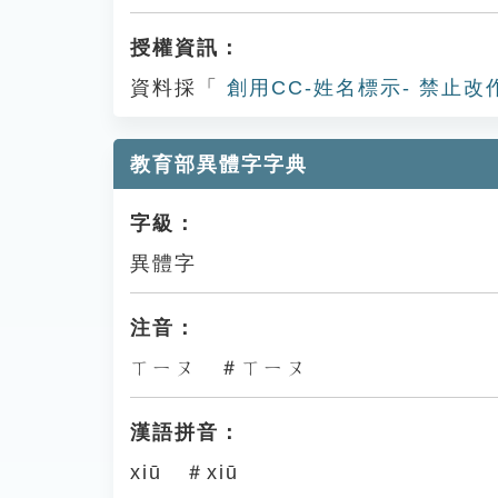
授權資訊：
資料採「
創用CC-姓名標示- 禁止改
教育部異體字字典
字級：
異體字
注音：
ㄒㄧㄡ ＃ㄒㄧㄡ
漢語拼音：
xiū ＃xiū