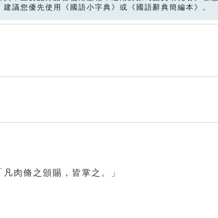
，建議您優先使用《國語小字典》或《國語辭典簡編本》。
「凡肉脩之頒賜，皆掌之。」