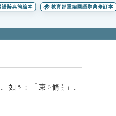
國語辭典簡編本
教育部重編國語辭典修訂本
。
如
：「
束
脩
」。
ㄒㄧㄡ
ㄖㄨˊ
ㄕㄨˋ