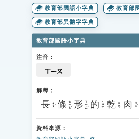
教育部國語小字典
教育部
教育部異體字字典
教育部國語小字典
注音：
ㄒㄧㄡ
解釋：
長
條
形
的
乾
肉
ㄊㄧㄠˊ
ㄒㄧㄥˊ
˙ㄉㄜ
ㄔㄤˊ
ㄖㄡˋ
ㄍㄢ
資料來源：