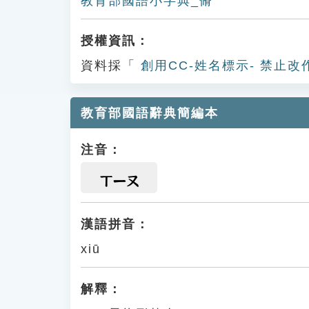
教育部國語小字典_脩
授權資訊：
資料採「
創用CC-姓名標示- 禁止改
教育部國語辭典簡編本
注音：
ㄒㄧㄡ
漢語拼音：
xiū
解釋：