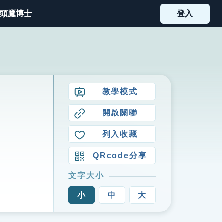
頭鷹博士
登入
教學模式
開啟關聯
列入收藏
QRcode分享
文字大小
小
中
大