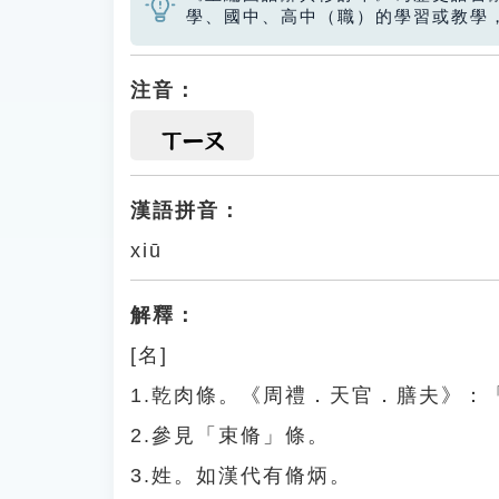
學、國中、高中（職）的學習或教學
注音：
ㄒㄧㄡ
漢語拼音：
xiū
解釋：
[名]
1.乾肉條。《周禮．天官．膳夫》：
2.參見「束脩」條。
3.姓。如漢代有脩炳。