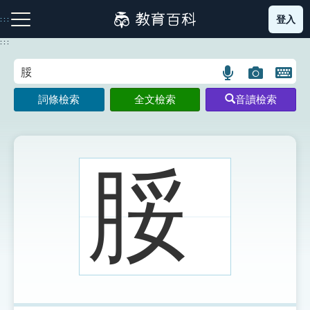
跳
登入
:::
到
主
:::
要
內
語
圖
開
容
注音索引圖示
筆畫索引圖示
部首索引表圖示
言
片
啟
詞條檢索
全文檢索
音讀檢索
搜
搜
鍵
尋
尋
盤
圖
圖
圖
示
示
示
脮
網站導覽
生字詞彙表
成語故事