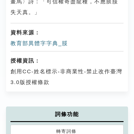
畫馬〉詩：「可信權奇盡龍種，不應腲脮
失天真。」
資料來源：
教育部異體字字典_脮
授權資訊：
創用CC-姓名標示-非商業性-禁止改作臺灣
3.0版授權條款
詞條功能
轉寄詞條