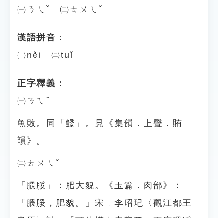
㈠ㄋㄟˇ ㈡ㄊㄨㄟˇ
漢語拼音：
㈠něi ㈡tuǐ
正字釋義：
㈠ㄋㄟˇ
魚敗。同「鯘」。見《集韻．上聲．賄
韻》。
㈡ㄊㄨㄟˇ
「腲脮」：肥大貌。《玉篇．肉部》：
「腲脮，肥貌。」宋．李昭玘〈觀江都王