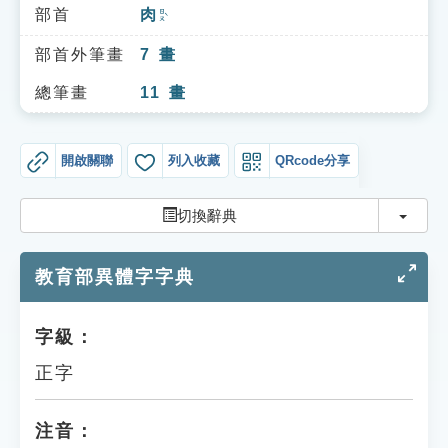
索引選單
部首
肉
ㄖㄡˋ
知識索引
部首外筆畫
7
畫
單字索引
總筆畫
11
畫
生命大百科索引
開啟關聯
列入收藏
QRcode分享
遊戲專區
切換
切換辭典
教學應用
教育部異體字字典
貓頭鷹博士
字級：
正字
注音：