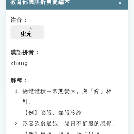
教育部國語辭典簡編本
注音：
ㄓㄤ
漢語拼音：
zhàng
解釋：
物體體積由常態變大。與「縮」相
對。
【例】膨脹、熱脹冷縮
形容飲食過飽，腸胃不舒服的感覺。