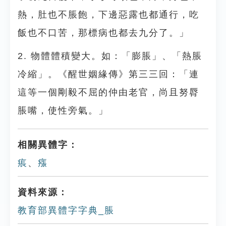
熱，肚也不脹飽，下邊惡露也都通行，吃
飯也不口苦，那標病也都去九分了。」
2. 物體體積變大。如：「膨脹」、「熱脹
冷縮」。《醒世姻緣傳》第三三回：「連
這等一個剛毅不屈的仲由老官，尚且努脣
脹嘴，使性旁氣。」
相關異體字：
痮
、
瘬
資料來源：
教育部異體字字典_脹