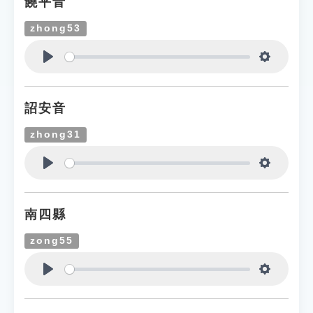
饒平音
zhong53
Play
Settings
詔安音
zhong31
Play
Settings
南四縣
zong55
Play
Settings