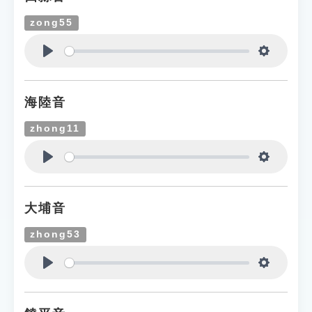
zong55
Play
Settings
海陸音
zhong11
Play
Settings
大埔音
zhong53
Play
Settings