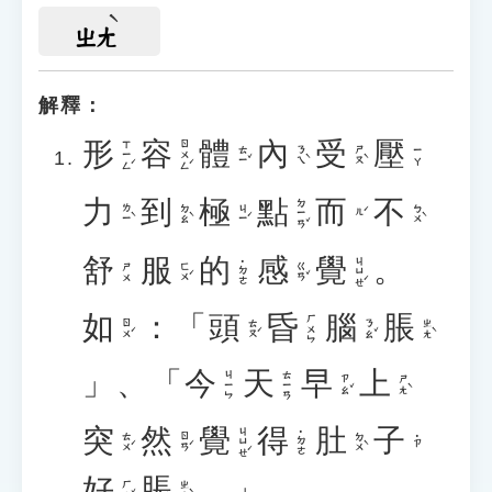
ㄓㄤ
解釋：
形
容
體
內
受
壓
ㄒㄧㄥˊ
ㄖㄨㄥˊ
ㄊㄧˇ
ㄋㄟˋ
ㄕㄡˋ
ㄧㄚ
力
到
極
點
而
不
ㄉㄧㄢˇ
ㄌㄧˋ
ㄉㄠˋ
ㄐㄧˊ
ㄅㄨˋ
ㄦˊ
舒
服
的
感
覺
。
ㄐㄩㄝˊ
˙ㄉㄜ
ㄈㄨˊ
ㄍㄢˇ
ㄕㄨ
如
：「
頭
昏
腦
脹
ㄏㄨㄣ
ㄖㄨˊ
ㄊㄡˊ
ㄋㄠˇ
ㄓㄤˋ
」、「
今
天
早
上
ㄐㄧㄣ
ㄊㄧㄢ
ㄗㄠˇ
ㄕㄤˋ
突
然
覺
得
肚
子
ㄐㄩㄝˊ
˙ㄉㄜ
ㄊㄨˊ
ㄖㄢˊ
ㄉㄨˋ
˙ㄗ
好
脹
。」
ㄏㄠˇ
ㄓㄤˋ