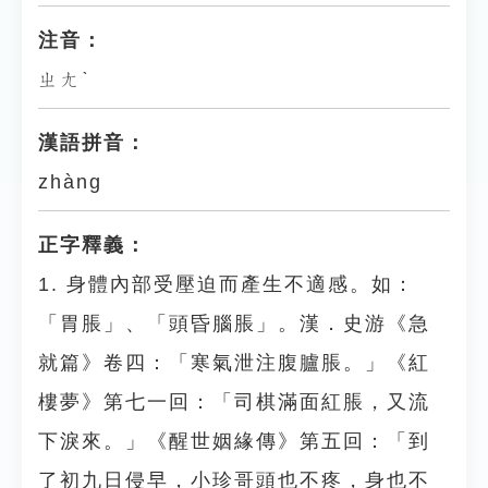
注音：
ㄓㄤˋ
漢語拼音：
zhàng
正字釋義：
1. 身體內部受壓迫而產生不適感。如：
「胃脹」、「頭昏腦脹」。漢．史游《急
就篇》卷四：「寒氣泄注腹臚脹。」《紅
樓夢》第七一回：「司棋滿面紅脹，又流
下淚來。」《醒世姻緣傳》第五回：「到
了初九日侵早，小珍哥頭也不疼，身也不