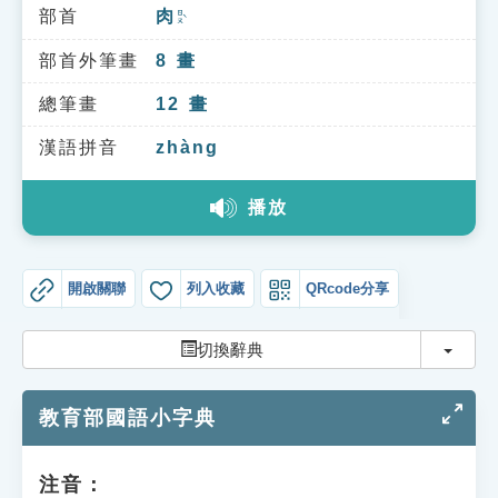
索引選單
部首
肉
ㄖㄡˋ
知識索引
部首外筆畫
8
畫
單字索引
總筆畫
12
畫
生命大百科索引
漢語拼音
zhàng
播放
遊戲專區
教學應用
開啟關聯
列入收藏
QRcode分享
貓頭鷹博士
切換
切換辭典
教育部國語小字典
注音：