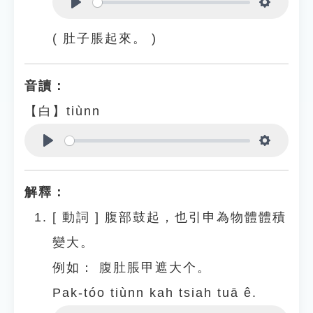
Play
Settings
( 肚子脹起來。 )
音讀：
【白】tiùnn
Play
Settings
解釋：
[
動詞
]
腹部鼓起，也引申為物體體積
變大。
例如：
腹肚脹甲遮大个。
Pak-tóo tiùnn kah tsiah tuā ê.