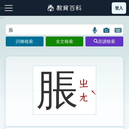
跳
登入
:::
到
主
:::
要
內
語
圖
開
容
注音索引圖示
筆畫索引圖示
部首索引表圖示
言
片
啟
詞條檢索
全文檢索
音讀檢索
搜
搜
鍵
尋
尋
盤
圖
圖
圖
示
示
示
脹
ㄓ
網站導覽
ˋ
ㄤ
生字詞彙表
成語故事