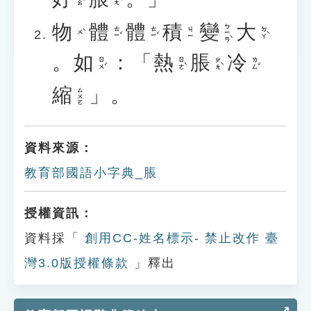
物
體
體
積
變
大
ㄅㄧㄢˋ
ㄊㄧˇ
ㄊㄧˇ
ㄉㄚˋ
ㄐㄧ
ㄨˋ
。
如
：「
熱
脹
冷
ㄖㄨˊ
ㄖㄜˋ
ㄓㄤˋ
ㄌㄥˇ
縮
」。
ㄙㄨㄛ
資料來源：
教育部國語小字典_脹
授權資訊：
資料採「
創用CC-姓名標示- 禁止改作 臺
灣3.0版授權條款
」釋出