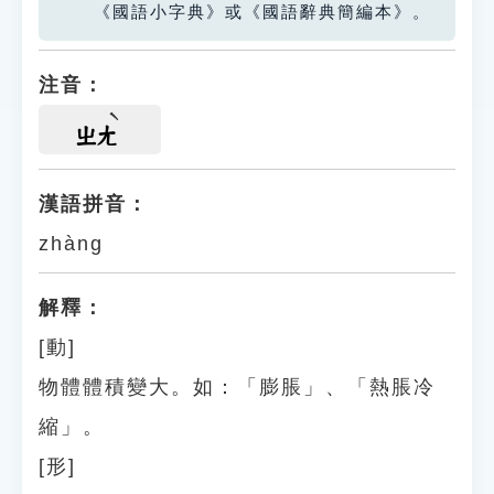
《國語小字典》或《國語辭典簡編本》。
注音：
ㄓㄤ
漢語拼音：
zhàng
解釋：
[動]
物體體積變大。如：「膨脹」、「熱脹冷
縮」。
[形]