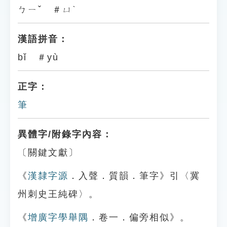
ㄅㄧˇ ＃ㄩˋ
漢語拼音：
bǐ ＃yù
正字：
筆
異體字/附錄字內容：
〔關鍵文獻〕
《
漢隸字源
．入聲．質韻．筆字》引〈冀
州刺史王純碑〉。
《
增廣字學舉隅
．卷一．偏旁相似》。