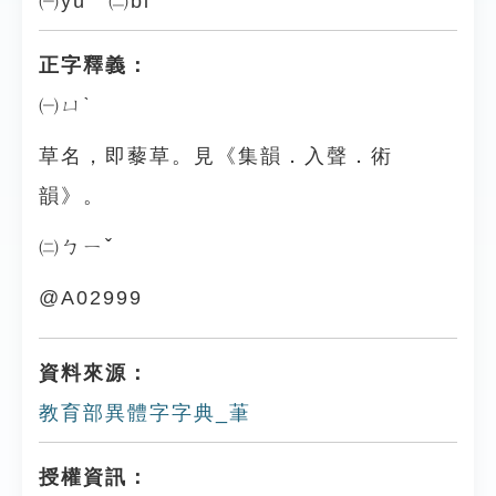
㈠yù ㈡bǐ
正字釋義：
㈠ㄩˋ
草名，即藜草。見《集韻．入聲．術
韻》。
㈡ㄅㄧˇ
@A02999
資料來源：
教育部異體字字典_茟
授權資訊：