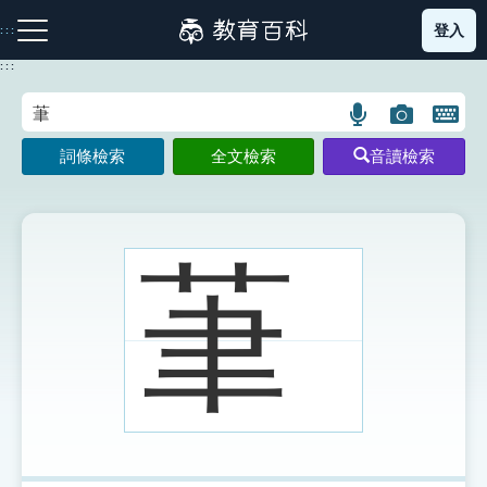
跳
登入
:::
到
主
:::
要
內
語
圖
開
容
注音索引圖示
筆畫索引圖示
部首索引表圖示
言
片
啟
詞條檢索
全文檢索
音讀檢索
搜
搜
鍵
尋
尋
盤
圖
圖
圖
示
示
示
茟
網站導覽
生字詞彙表
成語故事