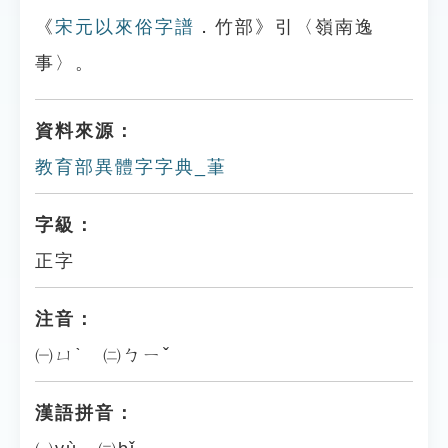
《
宋元以來俗字譜
．竹部》引〈嶺南逸
事〉。
資料來源：
教育部異體字字典_茟
字級：
正字
注音：
㈠ㄩˋ ㈡ㄅㄧˇ
漢語拼音：