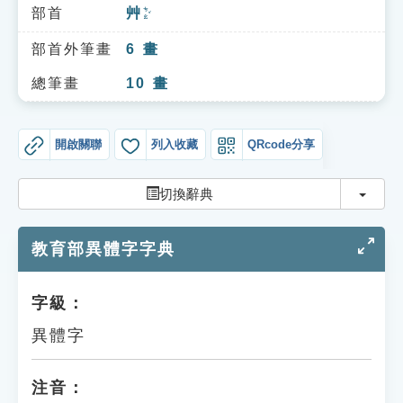
索引選單
部首
艸
ㄘㄠˇ
知識索引
部首外筆畫
6
畫
單字索引
總筆畫
10
畫
生命大百科索引
開啟關聯
列入收藏
QRcode分享
遊戲專區
切換
切換辭典
教學應用
教育部異體字字典
貓頭鷹博士
字級：
異體字
注音：