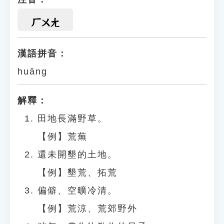
ㄏㄨㄤ
漢語拼音：
huāng
解釋：
田地長滿野草。
【例】荒蕪
還未開墾的土地。
【例】墾荒、拓荒
偏僻、空曠冷清。
【例】荒涼、荒郊野外