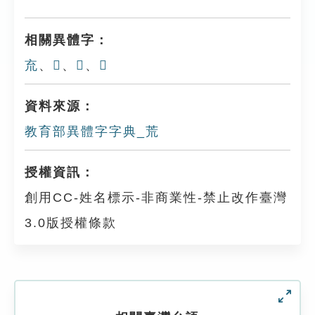
相關異體字：
㐬
、
𠃤
、
𠯚
、
𦮋
資料來源：
教育部異體字字典_荒
授權資訊：
創用CC-姓名標示-非商業性-禁止改作臺灣
3.0版授權條款