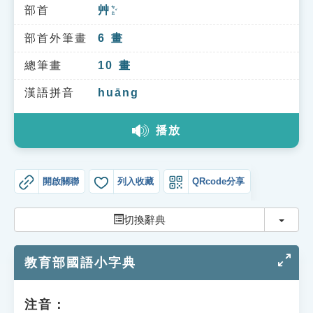
索引選單
部首
艸
ㄘㄠˇ
知識索引
部首外筆畫
6
畫
單字索引
總筆畫
10
畫
生命大百科索引
漢語拼音
huāng
播放
遊戲專區
教學應用
開啟關聯
列入收藏
QRcode分享
貓頭鷹博士
切換
切換辭典
教育部國語小字典
注音：