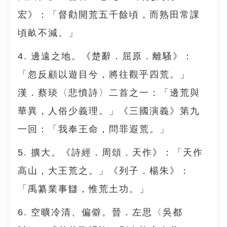
宏》：「督勸開荒五千餘頃，而熟田常課
頃畝不減。」
4. 邊遠之地。《楚辭．屈原．離騷》：
「忽反顧以遊目兮，將往觀乎四荒。」
漢．蔡琰〈悲憤詩〉二首之一：「邊荒與
華異，人俗少義理。」《三國演義》第九
一回：「我奉王命，問罪遐荒。」
5. 擴大。《詩經．周頌．天作》：「天作
高山，大王荒之。」《列子．楊朱》：
「禹纂業事讎，惟荒土功。」
6. 空曠冷清、偏僻。晉．左思〈吳都