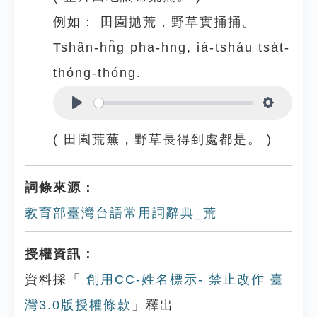
例如：
田園拋荒，野草實捅捅。
Tshân-hn̂g pha-hng, iá-tsháu tsa̍t-
thóng-thóng.
Play
Settings
( 田園荒蕪，野草長得到處都是。 )
詞條來源：
教育部臺灣台語常用詞辭典_荒
授權資訊：
資料採「
創用CC-姓名標示- 禁止改作 臺
灣3.0版授權條款
」釋出