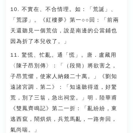
10. 不實在、不合情理。如：「荒誕」、
「荒謬」。《紅樓夢》第一○○回：「前兩
天還聽見一個荒信，說是南邊的公當鋪也
因為折了本兒收了。」
11. 驚慌、忙亂。通「慌」。唐．盧藏用
〈陳子昂別傳〉：「（段簡）將欲害之，
子昂荒懼，使家人納錢二十萬。」《劉知
遠諸宮調．第二》：「知遠聽得道，好驚
荒，別了三翁，急出祠堂。」明．陸華甫
《雙鳳齊鳴記》第二一折：「亂紛紛，東
逃西竄，鬧烘烘，兵荒馬亂，一路奔回，
氣尚喘。」