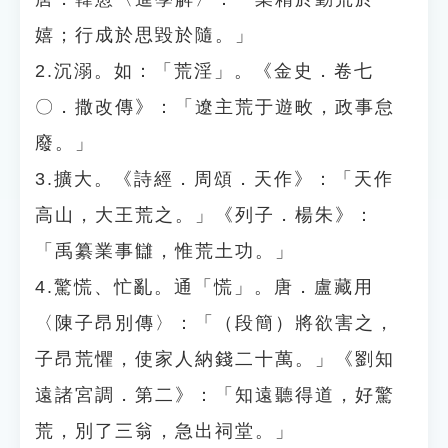
嬉；行成於思毀於隨。」
2.沉溺。如：「荒淫」。《金史．卷七
〇．撒改傳》：「遼主荒于遊畋，政事怠
廢。」
3.擴大。《詩經．周頌．天作》：「天作
高山，大王荒之。」《列子．楊朱》：
「禹纂業事讎，惟荒土功。」
4.驚慌、忙亂。通「慌」。唐．盧藏用
〈陳子昂別傳〉：「（段簡）將欲害之，
子昂荒懼，使家人納錢二十萬。」《劉知
遠諸宮調．第二》：「知遠聽得道，好驚
荒，別了三翁，急出祠堂。」