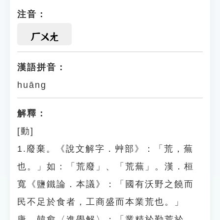
注音：
ㄏㄨㄤ
漢語拼音：
huāng
解釋：
[動]
1.廢棄。《說文解字．艸部》：「荒，蕪
也。」如：「荒廢」、「荒蕪」。漢．桓
寬《鹽鐵論．本議》：「國有沃野之饒而
民不足於食者，工商盛而本業荒也。」
唐．韓愈〈進學解〉：「業精於勤荒於