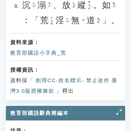
沉
溺
、
放
縱
。
如
ㄗㄨㄥˋ
ㄔㄣˊ
ㄋㄧˋ
ㄈㄤˋ
ㄖㄨˊ
：「
荒
淫
無
道
」。
ㄏㄨㄤ
ㄧㄣˊ
ㄉㄠˋ
ㄨˊ
資料來源：
教育部國語小字典_荒
授權資訊：
資料採「
創用CC-姓名標示- 禁止改作 臺
灣3.0版授權條款
」釋出
教育部國語辭典簡編本
注音：