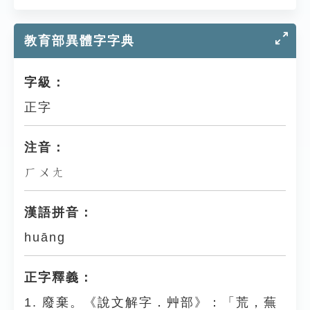
教育部異體字字典
字級：
正字
注音：
ㄏㄨㄤ
漢語拼音：
huāng
正字釋義：
1. 廢棄。《說文解字．艸部》：「荒，蕪