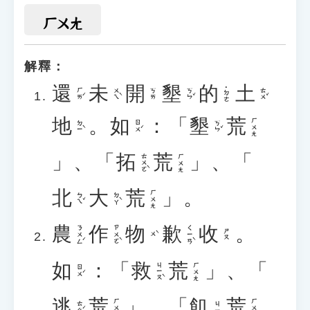
ㄏㄨㄤ
解釋：
還
未
開
墾
的
土
˙ㄉㄜ
ㄏㄞˊ
ㄨㄟˋ
ㄎㄣˇ
ㄊㄨˇ
ㄎㄞ
地
。
如
：「
墾
荒
ㄏㄨㄤ
ㄉㄧˋ
ㄖㄨˊ
ㄎㄣˇ
」、「
拓
荒
」、「
ㄊㄨㄛˋ
ㄏㄨㄤ
北
大
荒
」。
ㄏㄨㄤ
ㄅㄟˇ
ㄉㄚˋ
農
作
物
歉
收
。
ㄋㄨㄥˊ
ㄗㄨㄛˋ
ㄑㄧㄢˋ
ㄕㄡ
ㄨˋ
如
：「
救
荒
」、「
ㄐㄧㄡˋ
ㄏㄨㄤ
ㄖㄨˊ
逃
荒
」、「
飢
荒
ㄏㄨㄤ
ㄏㄨㄤ
ㄊㄠˊ
ㄐㄧ