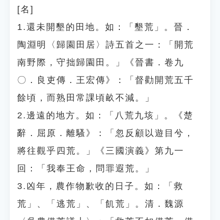
[名]
1.還未開墾的田地。如：「墾荒」。晉．
陶淵明〈歸園田居〉詩五首之一：「開荒
南野際，守拙歸園田。」《晉書．卷九
〇．良吏傳．王宏傳》：「督勸開荒五千
餘頃，而熟田常課頃畝不減。」
2.邊遠的地方。如：「八荒九垓」。《楚
辭．屈原．離騷》：「忽反顧以遊目兮，
將往觀乎四荒。」《三國演義》第九一
回：「我奉王命，問罪遐荒。」
3.凶年，農作物歉收的日子。如：「救
荒」、「逃荒」、「飢荒」。清．魏源