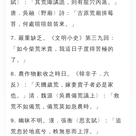
賦〉：「其荒陬譎詭，則有龍穴內蒸。」
唐．吳融〈野廟〉詩：「古原荒廟揜莓
苔，何處喧喧鼓笛來。」
7. 嚴重缺乏。《文明小史》第三九回：
「如今柴荒米貴，我這日子度得苦極的
了。」
8. 農作物歉收之時日。《韓非子．六
反》：「天饑歲荒，嫁妻賣子者必是家
也。」清．魏源〈吳農備荒議上〉：「救
荒不如備荒，備荒莫如急農時。」
9. 幽昧不明。漢．張衡〈思玄賦〉：「追
荒忽於地底兮，軼無形而上浮。」