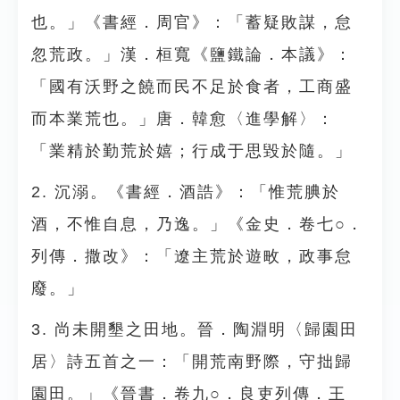
也。」《書經．周官》：「蓄疑敗謀，怠
忽荒政。」漢．桓寬《鹽鐵論．本議》：
「國有沃野之饒而民不足於食者，工商盛
而本業荒也。」唐．韓愈〈進學解〉：
「業精於勤荒於嬉；行成于思毀於隨。」
2. 沉溺。《書經．酒誥》：「惟荒腆於
酒，不惟自息，乃逸。」《金史．卷七○．
列傳．撒改》：「遼主荒於遊畋，政事怠
廢。」
3. 尚未開墾之田地。晉．陶淵明〈歸園田
居〉詩五首之一：「開荒南野際，守拙歸
園田。」《晉書．卷九○．良吏列傳．王