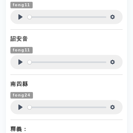
fong11
Play
Settings
詔安音
fong11
Play
Settings
南四縣
fong24
Play
Settings
釋義：