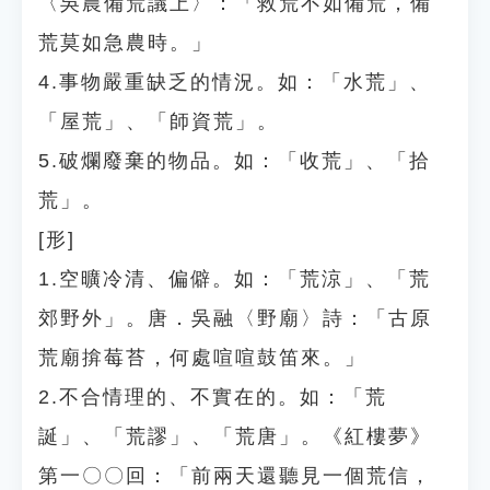
〈吳農備荒議上〉：「救荒不如備荒，備
荒莫如急農時。」
4.事物嚴重缺乏的情況。如：「水荒」、
「屋荒」、「師資荒」。
5.破爛廢棄的物品。如：「收荒」、「拾
荒」。
[形]
1.空曠冷清、偏僻。如：「荒涼」、「荒
郊野外」。唐．吳融〈野廟〉詩：「古原
荒廟揜莓苔，何處喧喧鼓笛來。」
2.不合情理的、不實在的。如：「荒
誕」、「荒謬」、「荒唐」。《紅樓夢》
第一〇〇回：「前兩天還聽見一個荒信，