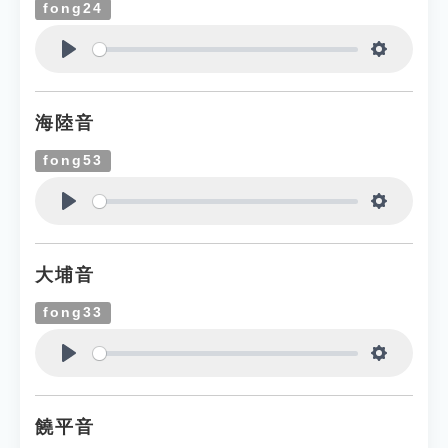
fong24
Play
Settings
海陸音
fong53
Play
Settings
大埔音
fong33
Play
Settings
饒平音