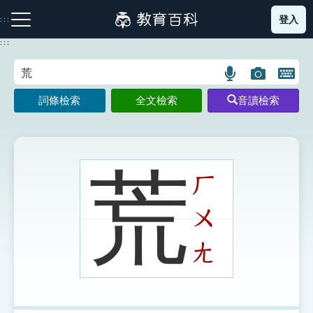
跳
登入
:::
到
主
:::
要
內
語
圖
開
容
注音索引圖示
筆畫索引圖示
部首索引表圖示
言
片
啟
詞條檢索
全文檢索
音讀檢索
搜
搜
鍵
尋
尋
盤
圖
圖
圖
示
示
示
荒
ㄏ
ㄨ
網站導覽
ㄤ
生字詞彙表
成語故事