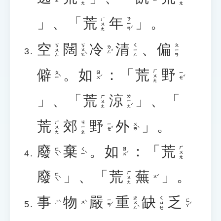
」、「
荒
年
」。
ㄋㄧㄢˊ
ㄏㄨㄤ
空
闊
冷
清
、
偏
ㄎㄨㄛˋ
ㄎㄨㄥ
ㄑㄧㄥ
ㄆㄧㄢ
ㄌㄥˇ
僻
。
如
：「
荒
野
ㄏㄨㄤ
ㄆㄧˋ
ㄖㄨˊ
ㄧㄝˇ
」、「
荒
涼
」、「
ㄌㄧㄤˊ
ㄏㄨㄤ
荒
郊
野
外
」。
ㄏㄨㄤ
ㄐㄧㄠ
ㄧㄝˇ
ㄨㄞˋ
廢
棄
。
如
：「
荒
ㄏㄨㄤ
ㄈㄟˋ
ㄑㄧˋ
ㄖㄨˊ
廢
」、「
荒
蕪
」。
ㄏㄨㄤ
ㄈㄟˋ
ㄨˊ
事
物
嚴
重
缺
乏
ㄓㄨㄥˋ
ㄑㄩㄝ
ㄧㄢˊ
ㄈㄚˊ
ㄕˋ
ㄨˋ