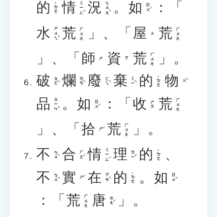
的
情
況
。
如
：「
ㄑㄧㄥˊ
ㄎㄨㄤˋ
˙ㄉㄜ
ㄖㄨˊ
水
荒
」、「
屋
荒
ㄕㄨㄟˇ
ㄏㄨㄤ
ㄏㄨㄤ
ㄨ
」、「
師
資
荒
」。
ㄏㄨㄤ
ㄕ
ㄗ
破
爛
廢
棄
的
物
˙ㄉㄜ
ㄆㄛˋ
ㄌㄢˋ
ㄈㄟˋ
ㄑㄧˋ
ㄨˋ
品
。
如
：「
收
荒
ㄆㄧㄣˇ
ㄏㄨㄤ
ㄖㄨˊ
ㄕㄡ
」、「
拾
荒
」。
ㄏㄨㄤ
ㄕˊ
不
合
情
理
的
、
ㄑㄧㄥˊ
˙ㄉㄜ
ㄅㄨˋ
ㄏㄜˊ
ㄌㄧˇ
不
實
在
的
。
如
˙ㄉㄜ
ㄅㄨˋ
ㄗㄞˋ
ㄖㄨˊ
ㄕˊ
：「
荒
唐
」。
ㄏㄨㄤ
ㄊㄤˊ