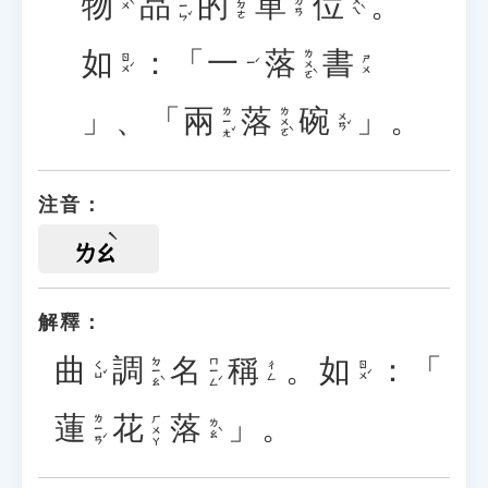
物
品
的
單
位
。
ㄆㄧㄣˇ
˙ㄉㄜ
ㄨㄟˋ
ㄉㄢ
ㄨˋ
如
：「
一
落
書
ㄌㄨㄛˋ
ㄖㄨˊ
ㄕㄨ
ㄧˊ
」、「
兩
落
碗
」。
ㄌㄧㄤˇ
ㄌㄨㄛˋ
ㄨㄢˇ
注音：
ㄌㄠ
解釋：
曲
調
名
稱
。
如
：「
ㄉㄧㄠˋ
ㄇㄧㄥˊ
ㄑㄩˇ
ㄖㄨˊ
ㄔㄥ
蓮
花
落
」。
ㄌㄧㄢˊ
ㄏㄨㄚ
ㄌㄠˋ