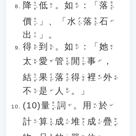
降
低
。
如
：「
落
ㄐㄧㄤˋ
ㄌㄨㄛˋ
ㄖㄨˊ
ㄉㄧ
價
」、「
水
落
石
ㄐㄧㄚˋ
ㄕㄨㄟˇ
ㄌㄨㄛˋ
ㄕˊ
出
」。
ㄔㄨ
得
到
。
如
：「
她
ㄉㄜˊ
ㄉㄠˋ
ㄖㄨˊ
ㄊㄚ
太
愛
管
閒
事
，
ㄍㄨㄢˇ
ㄒㄧㄢˊ
ㄊㄞˋ
ㄞˋ
ㄕˋ
結
果
落
得
裡
外
ㄐㄧㄝˊ
ㄍㄨㄛˇ
ㄌㄨㄛˋ
˙ㄉㄜ
ㄌㄧˇ
ㄨㄞˋ
不
是
人
。」
ㄅㄨˊ
ㄖㄣˊ
ㄕˋ
(10)
量
詞
。
用
於
ㄌㄧㄤˋ
ㄩㄥˋ
ㄘˊ
ㄩˊ
計
算
成
堆
成
疊
ㄙㄨㄢˋ
ㄉㄧㄝˊ
ㄉㄨㄟ
ㄐㄧˋ
ㄔㄥˊ
ㄔㄥˊ