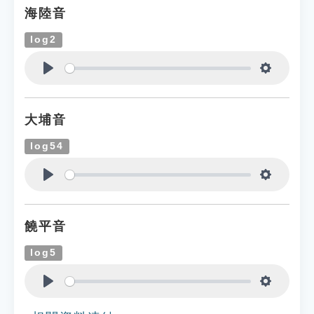
海陸音
log2
Play
Settings
大埔音
log54
Play
Settings
饒平音
log5
Play
Settings