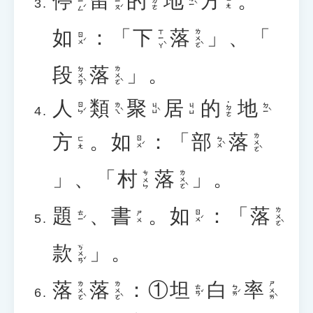
停
留
的
地
方
。
ㄊㄧㄥˊ
ㄌㄧㄡˊ
˙ㄉㄜ
ㄉㄧˋ
ㄈㄤ
如
：「
下
落
」、「
ㄒㄧㄚˋ
ㄌㄨㄛˋ
ㄖㄨˊ
段
落
」。
ㄉㄨㄢˋ
ㄌㄨㄛˋ
人
類
聚
居
的
地
˙ㄉㄜ
ㄖㄣˊ
ㄌㄟˋ
ㄐㄩˋ
ㄉㄧˋ
ㄐㄩ
方
。
如
：「
部
落
ㄌㄨㄛˋ
ㄖㄨˊ
ㄅㄨˋ
ㄈㄤ
」、「
村
落
」。
ㄌㄨㄛˋ
ㄘㄨㄣ
題
、
書
。
如
：「
落
ㄌㄨㄛˋ
ㄊㄧˊ
ㄖㄨˊ
ㄕㄨ
款
」。
ㄎㄨㄢˇ
落
落
：①
坦
白
率
ㄌㄨㄛˋ
ㄌㄨㄛˋ
ㄕㄨㄞˋ
ㄊㄢˇ
ㄅㄞˊ