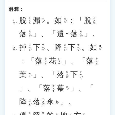
解釋：
脫
漏
。
如
：「
脫
ㄊㄨㄛ
ㄊㄨㄛ
ㄌㄡˋ
ㄖㄨˊ
落
」、「
遺
落
」。
ㄌㄨㄛˋ
ㄌㄨㄛˋ
ㄧˊ
掉
下
、
降
下
。
如
ㄉㄧㄠˋ
ㄒㄧㄚˋ
ㄐㄧㄤˋ
ㄒㄧㄚˋ
ㄖㄨˊ
：「
落
花
」、「
落
ㄌㄨㄛˋ
ㄌㄨㄛˋ
ㄏㄨㄚ
葉
」、「
落
下
ㄌㄨㄛˋ
ㄒㄧㄚˋ
ㄧㄝˋ
」、「
落
幕
」、「
ㄌㄨㄛˋ
ㄇㄨˋ
降
落
傘
」。
ㄐㄧㄤˋ
ㄌㄨㄛˋ
ㄙㄢˇ