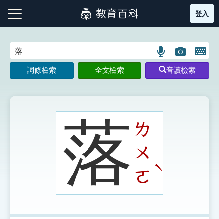
跳
登入
:::
到
主
:::
要
內
語
圖
開
容
注音索引圖示
筆畫索引圖示
部首索引表圖示
言
片
啟
詞條檢索
全文檢索
音讀檢索
搜
搜
鍵
尋
尋
盤
圖
圖
圖
示
示
示
落
ㄌ
ㄨ
網站導覽
ˋ
ㄛ
生字詞彙表
成語故事