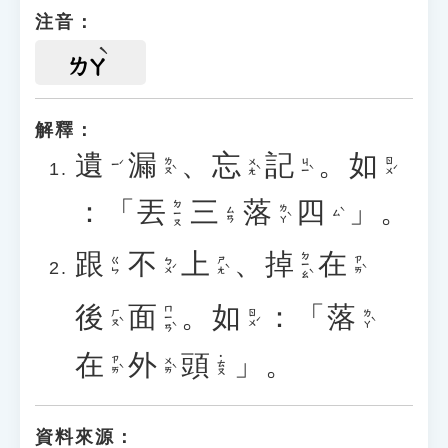
注音：
ㄌㄚ
解釋：
遺
漏
、
忘
記
。
如
ㄌㄡˋ
ㄨㄤˋ
ㄐㄧˋ
ㄖㄨˊ
ㄧˊ
：「
丟
三
落
四
」。
ㄉㄧㄡ
ㄌㄚˋ
ㄙㄢ
ㄙˋ
跟
不
上
、
掉
在
ㄉㄧㄠˋ
ㄅㄨˊ
ㄕㄤˋ
ㄗㄞˋ
ㄍㄣ
後
面
。
如
：「
落
ㄇㄧㄢˋ
ㄏㄡˋ
ㄖㄨˊ
ㄌㄚˋ
在
外
頭
」。
˙ㄊㄡ
ㄗㄞˋ
ㄨㄞˋ
資料來源：