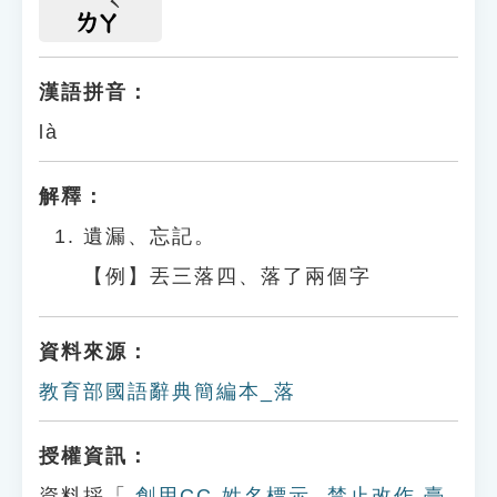
ㄌㄚ
漢語拼音：
là
解釋：
遺漏、忘記。
【例】丟三落四、落了兩個字
資料來源：
教育部國語辭典簡編本_落
授權資訊：
資料採「
創用CC-姓名標示- 禁止改作 臺