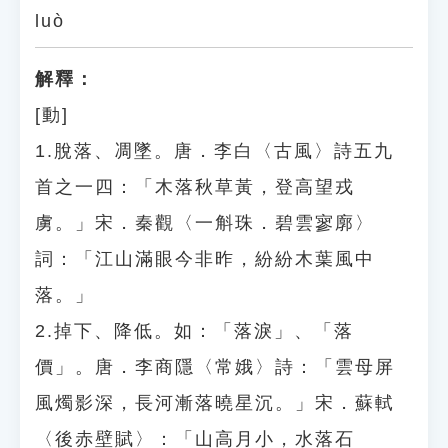
luò
解釋：
[動]
1.脫落、凋墜。唐．李白〈古風〉詩五九
首之一四：「木落秋草黃，登高望戎
虜。」宋．秦觀〈一斛珠．碧雲寥廓〉
詞：「江山滿眼今非昨，紛紛木葉風中
落。」
2.掉下、降低。如：「落淚」、「落
價」。唐．李商隱〈常娥〉詩：「雲母屏
風燭影深，長河漸落曉星沉。」宋．蘇軾
〈後赤壁賦〉：「山高月小，水落石