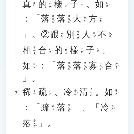
真
的
樣
子
。
如
˙ㄉㄜ
ㄧㄤˋ
ㄖㄨˊ
ㄓㄣ
˙ㄗ
：「
落
落
大
方
ㄌㄨㄛˋ
ㄌㄨㄛˋ
ㄉㄚˋ
ㄈㄤ
」。②
跟
別
人
不
ㄅㄧㄝˊ
ㄖㄣˊ
ㄅㄨˋ
ㄍㄣ
相
合
的
樣
子
。
ㄒㄧㄤ
˙ㄉㄜ
ㄏㄜˊ
ㄧㄤˋ
˙ㄗ
如
：「
落
落
寡
合
ㄌㄨㄛˋ
ㄌㄨㄛˋ
ㄍㄨㄚˇ
ㄖㄨˊ
ㄏㄜˊ
」。
稀
疏
、
冷
清
。
如
ㄑㄧㄥ
ㄌㄥˇ
ㄖㄨˊ
ㄒㄧ
ㄕㄨ
：「
疏
落
」、「
冷
ㄌㄨㄛˋ
ㄌㄥˇ
ㄕㄨ
落
」。
ㄌㄨㄛˋ