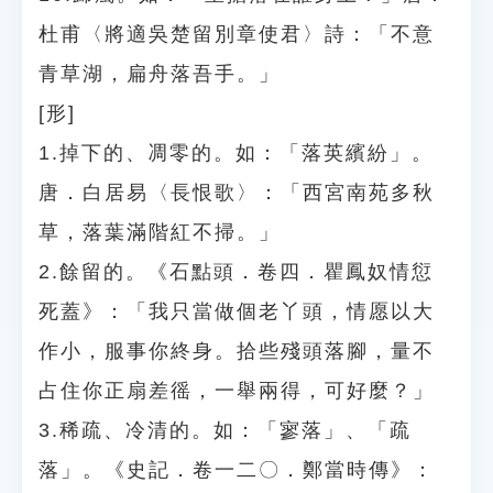
杜甫〈將適吳楚留別章使君〉詩：「不意
青草湖，扁舟落吾手。」
[形]
1.掉下的、凋零的。如：「落英繽紛」。
唐．白居易〈長恨歌〉：「西宮南苑多秋
草，落葉滿階紅不掃。」
2.餘留的。《石點頭．卷四．瞿鳳奴情愆
死蓋》：「我只當做個老丫頭，情愿以大
作小，服事你終身。拾些殘頭落腳，量不
占住你正扇差徭，一舉兩得，可好麼？」
3.稀疏、冷清的。如：「寥落」、「疏
落」。《史記．卷一二〇．鄭當時傳》：