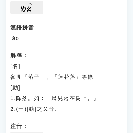
ㄌㄠ
漢語拼音：
lào
解釋：
[名]
參見「落子」、「蓮花落」等條。
[動]
1.降落。如：「鳥兒落在樹上。」
2.(一)[動]之又音。
注音：