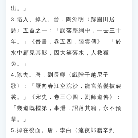
出。」
3.陷入、掉入。晉．陶淵明〈歸園田居
詩〉五首之一：「誤落塵網中，一去三十
年。」《晉書．卷五四．陸雲傳》：「於
水中顧見其影，因大笑落水，人救獲
免。」
4.除去。唐．劉長卿〈戲贈干越尼子
歌〉：「厭向春江空浣沙，龍宮落髮披袈
裟。」《宋史．卷三〇四．劉師道傳》：
「幾道既擢第，事泄，詔落其籍，永不預
舉。」
5.掉在後面。唐．李白〈流夜郎贈辛判