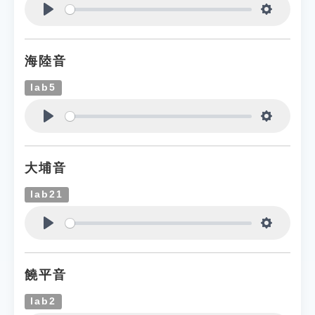
Play
Settings
海陸音
lab5
Play
Settings
大埔音
lab21
Play
Settings
饒平音
lab2