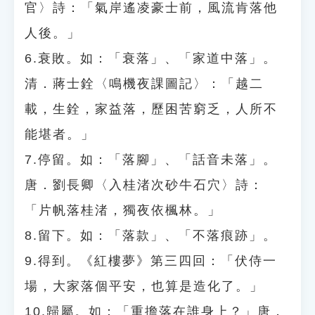
官〉詩：「氣岸遙凌豪士前，風流肯落他
人後。」
6.衰敗。如：「衰落」、「家道中落」。
清．蔣士銓〈鳴機夜課圖記〉：「越二
載，生銓，家益落，歷困苦窮乏，人所不
能堪者。」
7.停留。如：「落腳」、「話音未落」。
唐．劉長卿〈入桂渚次砂牛石穴〉詩：
「片帆落桂渚，獨夜依楓林。」
8.留下。如：「落款」、「不落痕跡」。
9.得到。《紅樓夢》第三四回：「伏侍一
場，大家落個平安，也算是造化了。」
10.歸屬。如：「重擔落在誰身上？」唐．