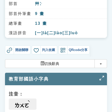
索引選單
部首
艸
ㄘㄠˇ
知識索引
部首外筆畫
9
畫
單字索引
總筆畫
13
畫
生命大百科索引
漢語拼音
[一]là[二]lào[三]luò
遊戲專區
開啟關聯
列入收藏
QRcode分享
教學應用
切換
切換辭典
貓頭鷹博士
教育部國語小字典
注音：
ㄌㄨㄛ