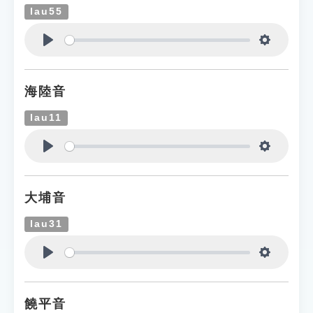
lau55
Play
Settings
海陸音
lau11
Play
Settings
大埔音
lau31
Play
Settings
饒平音