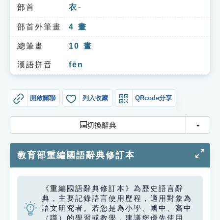
索引選單
部首
衣
ㄧ
知識索引
部首外筆畫
4
畫
單字索引
總筆畫
10
畫
生命大百科索引
漢語拼音
fēn
遊戲專區
開啟關聯
列入收藏
QRcode分享
教學應用
切換
切換辭典
貓頭鷹博士
教育部重編國語辭典修訂本
《重編國語辭典修訂本》為歷史語言辭
典，主要記錄語言使用歷程，適用對象為
語文研究者。若您是為小學、國中、高中
（職）的學習或教學，建議您優先使用