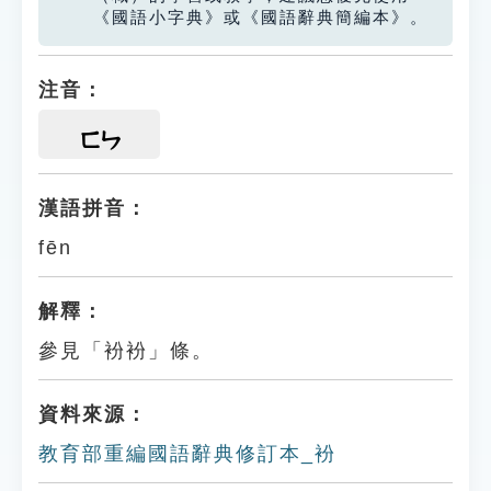
《國語小字典》或《國語辭典簡編本》。
注音：
ㄈㄣ
漢語拼音：
fēn
解釋：
參見「衯衯」條。
資料來源：
教育部重編國語辭典修訂本_衯