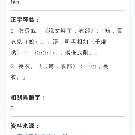
fēn
正字釋義：
1. 衣長貌。《說文解字．衣部》:「衯，長
衣皃（貌）。」漢．司馬相如〈子虛
賦〉：「衯衯裶裶，揚袘戍削。」
2. 長衣。《玉篇．衣部》：「衯，長
衣。」
相關異體字：
𧘠
資料來源：