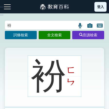
跳
登入
:::
到
主
:::
要
內
語
圖
開
容
注音索引圖示
筆畫索引圖示
部首索引表圖示
言
片
啟
詞條檢索
全文檢索
音讀檢索
搜
搜
鍵
尋
尋
盤
圖
圖
圖
示
示
示
衯
ㄈ
網站導覽
ㄣ
生字詞彙表
成語故事